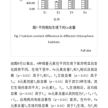
图7 不同根际生境下的Ca含量
Fig.7 Calcium content difference in different rhizosphere
habitats
Full size
由
图8
可以看出，4种微量元素在不同生境下差异明显且变
化趋势不同。在地下茎中，Fe元素含量T
和T
相近且极显
1
2
著（
p
< 0.01）高于T
和T
，T
又极显著（
p
< 0.01）高于
3
4
3
T
； B元素则是T
极显著（
p
< 0.01）高于其它3种生境，其
4
4
它生境间差异不大；Zn元素T
、T
、T
生境相近，且均极
2
3
4
显著（
p
< 0.01）高于T
；Se元素含量从高到低为T
> T
> T
1
1
4
3
> T
，且两两间有极显著性（
p
< 0.01）差异。在叶中，Fe
2
元素含量T
生境的极显著（
p
< 0.01）高于T
生境，与T
和
4
3
1