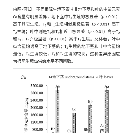
由
图7
可知，不同根际生境下青甘韭地下茎和叶的中量元素
Ca含量有明显差异，地下茎中T
生境的极显著（
p
< 0.01）
4
高于其它生境，T
和T
生境相似且极显著（
p
< 0.01）高于
3
1
T
生境；叶中则是T
和T
相近且极显著（
p
< 0.01）高于T
2
1
4
2
和T
，T
亦极显著（
p
< 0.01）高于T
生境。总体看，叶中
3
3
2
Ca含量均远高于地下茎的；T
生境的地下茎和叶中含量均
2
最低，T
生境较低，T
和T
生境的较高，这种差异原因应
3
4
1
为根际生境Ca供给水平不同所致。