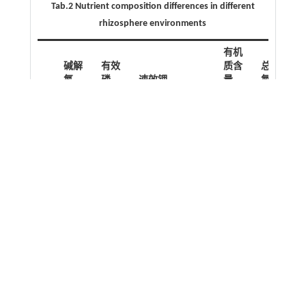
Tab.2 Nutrient composition differences in different
rhizosphere environments
有机
碱解
有效
质含
总
总
氮
磷
速效钾
量
氮
磷
生
电导率
境
mg/kg
(µs/cm)
g/kg
T
67.61
66.33
78.92 ±
146.63
12.05
0.21
0.81
1
±
±
±
±
±
±
4.71 Cd
6.71
8.77 B
17.12 C
3.07 B
0.06
0.11
Bd
Bc
Bc
T
149.95
212.46
1267.52
456.70
39.13
0.50
1.48
2
±
±
±
±
±
±
±
31.03
49.73
159.48
16.58 B
4.06 B
0.13
0.26
Bc
A
Aa
Bc
Bb
T
442.68
73.09
272.20
409.99
300.98
2.50
3.57
3
±
±
±
±
±
±
±