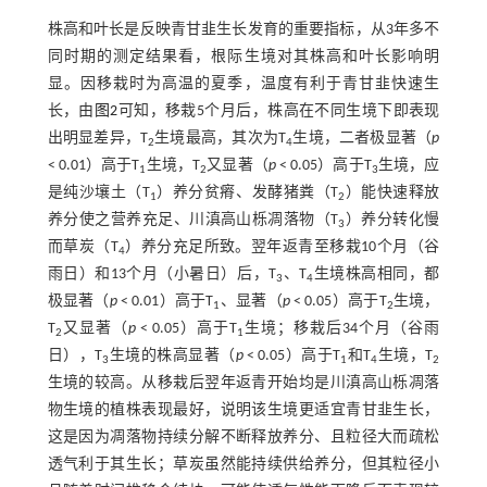
株高和叶长是反映青甘韭生长发育的重要指标，从3年多不
同时期的测定结果看，根际生境对其株高和叶长影响明
显。因移栽时为高温的夏季，温度有利于青甘韭快速生
长，由
图2
可知，移栽5个月后，株高在不同生境下即表现
出明显差异，T
生境最高，其次为T
生境，二者极显著（
p
2
4
< 0.01）高于T
生境，T
又显著（
p
< 0.05）高于T
生境，应
1
2
3
是纯沙壤土（T
）养分贫瘠、发酵猪粪（T
）能快速释放
1
2
养分使之营养充足、川滇高山栎凋落物（T
）养分转化慢
3
而草炭（T
）养分充足所致。翌年返青至移栽10个月（谷
4
雨日）和13个月（小暑日）后，T
、T
生境株高相同，都
3
4
极显著（
p
< 0.01）高于T
、显著（
p
< 0.05）高于T
生境，
1
2
T
又显著（
p
< 0.05）高于T
生境；移栽后34个月（谷雨
2
1
日），T
生境的株高显著（
p
< 0.05）高于T
和T
生境，T
3
1
4
2
生境的较高。从移栽后翌年返青开始均是川滇高山栎凋落
物生境的植株表现最好，说明该生境更适宜青甘韭生长，
这是因为凋落物持续分解不断释放养分、且粒径大而疏松
透气利于其生长；草炭虽然能持续供给养分，但其粒径小