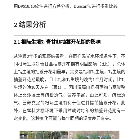
用DPS18.10软件进行方差分析，Duncan法进行多重比较。
2 结果分析
2.1 根际生境对青甘韭抽薹开花期的影响
从连续3年多的观察结果看，在同样温光水环境条件下，不
同根际生境对青甘韭抽薹开花期有明显影响（
图1
），总体
上T
生境的抽薹开花期最早，其次是T
和T
生境，T
生境的
3
4
2
1
抽薹开花期最晚，且比T
和T
生境的晚约1个月时间，比T
3
4
2
生境的晚10天左右（
表1
）。因川滇高山栎凋落物与草炭整
体上比沙壤土等疏松透气、营养丰富，由此可知，疏松透
气、营养充足的根际生境有利于促进其提前抽薹开花。此
外，在塑料大棚环境下采用盆栽时每年的抽薹开花期有一
定变化，这种变化可能与每年同期的温度差异有关。