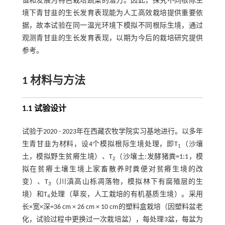
值和发展为特色栽培蔬菜的潜力。因此，探究不同根际生
境下青甘韭的生长发育表现能为人工高效栽培提供重要依
据，故本试验在同一温光环境下模拟不同根际生境，通过
观测青甘韭的生长发育表现，以期为今后的栽培研究提供
参考。
1 材料与方法
1.1 试验设计
试验于2020 - 2023年在西藏农牧学院实习基地进行。以多年
生青甘韭为材料，设4个模拟根际生境处理，即T
（沙壤
1
土，模拟野生贫瘠生境）、T
（沙壤土:发酵猪粪=1:1，模
2
拟在贫瘠土壤生境上家畜散养时粪便对贫瘠生境的改
变）、T
（川滇高山栎凋落物，模拟林下有腐殖层的生
3
境）和T
处理（草炭，人工栽培的有机基质生境）。采用
4
长×宽×深=36 cm × 26 cm × 10 cm的塑料盒栽培（因塑料盆老
化，试验过程中更换过一次栽培盆），每处理3盆，每盆为