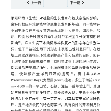
上一篇
下一篇
根际环境（生境）对植物的生长发育有着决定性的影响，
良好的根际环境是植物健康生长发育的基础。同一植物在
不同生境会在生长发育方面表现出巨大差异，如沙丘、盐
渍、盐渍-沙丘过渡及沼泽生境对芦苇根茎生长发育有明显
[1]
影响
，适宜生境下水曲柳雌雄株复叶的形态存在性别差
[2]
异，但干旱盐碱生境下其形态未表现出性别差异
。在栽
培上通过改善根际环境达到提高产量和品质的目的，如在
土壤中添加蚯蚓粪和牛粪可以明显改善土壤的理化性质，
[3]
提高黄瓜产量和品质
，土壤配施蚯蚓粪能改善根际微环
[4]
境，使辣椒产量得到显著的提高
。青甘韭(
Allium
Przewalskianum
Regel)为葱属(
Allium
)植物，多生于海拔2 000
[5]
m ~ 4 800 m的干旱山坡、石缝、灌丛下或草坡上
。其原
始生境具有丰富的多样性，野外调查发现，生长于不同生
境的青甘韭在表型上有一定差异。因其具有丰富的风味物
[6]
质，是产地农牧民的特色野菜
，具有良好的开发利用价