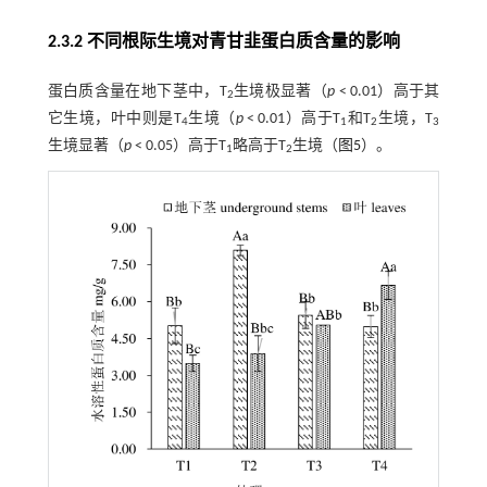
2.3.2 不同根际生境对青甘韭蛋白质含量的影响
蛋白质含量在地下茎中，T
生境极显著（
p
< 0.01）高于其
2
它生境，叶中则是T
生境（
p
< 0.01）高于T
和T
生境，T
4
1
2
3
生境显著（
p
< 0.05）高于T
略高于T
生境（
图5
）。
1
2