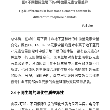
图8 不同根际生境下的4种微量元素含量差异
Fig.8 Differences in four trace elements content in
different rhizosphere habitats
Full size
总体看，在4种生境下青甘韭地下茎和叶的中微量元素含量
变化，既有Ca、Fe、B、Se元素含量均是叶中高于地下茎而
Zn元素含量则是叶中低于地下茎的规律性，更有各元素在4
种生境下的无规律性变化。说明生境对青甘韭吸收各元素
有显著影响，其原因既可能有各生境中元素有效含量不同
所致，也可能因各生境综合理化性质不同影响其对各元素
的吸收、分配，同时表明，改变根际环境可有效提高或降
低青甘韭不同部位各元素的含量进而改变其营养品质。
2.4 不同生境的理化性质差异性
由
表2
可知，不同根际生境的理化性质有显著差异，电导率