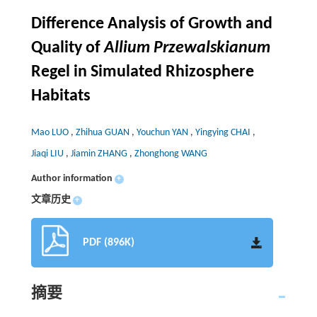
Difference Analysis of Growth and
Quality of
Allium Przewalskianum
Regel in Simulated Rhizosphere
Habitats
Mao LUO
,
Zhihua GUAN
,
Youchun YAN
,
Yingying CHAI
,
Jiaqi LIU
,
Jiamin ZHANG
,
Zhonghong WANG
Author information
+
文章历史
+
PDF (896K)
摘要