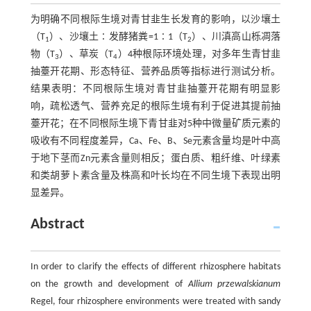
为明确不同根际生境对青甘韭生长发育的影响，以沙壤土
（T
）、沙壤土∶发酵猪粪=1∶1（T
）、川滇高山栎凋落
1
2
物（T
）、草炭（T
）4种根际环境处理，对多年生青甘韭
3
4
抽薹开花期、形态特征、营养品质等指标进行测试分析。
结果表明：不同根际生境对青甘韭抽薹开花期有明显影
响，疏松透气、营养充足的根际生境有利于促进其提前抽
薹开花；在不同根际生境下青甘韭对5种中微量矿质元素的
吸收有不同程度差异，Ca、Fe、B、Se元素含量均是叶中高
于地下茎而Zn元素含量则相反；蛋白质、粗纤维、叶绿素
和类胡萝卜素含量及株高和叶长均在不同生境下表现出明
显差异。
Abstract
In order to clarify the effects of different rhizosphere habitats
on the growth and development of
Allium przewalskianum
Regel, four rhizosphere environments were treated with sandy