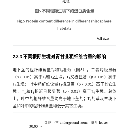
图5 不同根际生境下的蛋白质含量
Fig.5 Protein content difference in different rhizosphere
habitats
Full size
2.3.3 不同根际生境对青甘韭粗纤维含量的影响
地下茎的粗纤维含量T
和T
相近（
图6
），二者均极显著
2
3
（
p
< 0.01）高于T
和T
生境，T
又极显著（
p
< 0.01）高于
1
4
1
T
生境； 叶中粗纤维含量T
极显著（
p
< 0.01）高于其它生
4
2
境， T
和T
相近且极显著（
p
< 0.01）高于T
生境。总体
1
3
4
上，叶中的粗纤维含量均高于地下茎的；T
的草炭生境下
4
茎和叶中的粗纤维含量均低于其它生境。