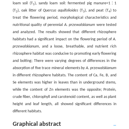
loam soil (T
), sandy loam soil: fermented pig manure=1∶1
1
(T
), oak litter of
Quercus aquifolioides
(T
), and peat (T
) to
2
3
4
treat the flowering period, morphological characteristics and
nutritional quality of perennial
A. przewalskianum
were tested
and analyzed. The results showed that different rhizosphere
habitats had a significant impact on the flowering period of
A.
przewalskianum
, and a loose, breathable, and nutrient rich
rhizosphere habitat was conducive to promoting early flowering
and bolting; There were varying degrees of differences in the
absorption of five trace mineral elements by
A. przewalskianum
in different rhizosphere habitats. The content of Ca, Fe, B, and
Se elements was higher in leaves than in underground stems,
while the content of Zn elements was the opposite; Protein,
crude fiber, chlorophyll and carotenoid content, as well as plant
height and leaf length, all showed significant differences in
different habitats.
Graphical abstract