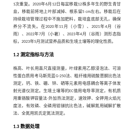
1次重复。2020年6月12日每盆移栽12株多年生的野生青甘
韭，移栽前将地上叶部减掉、根系留5 cm左右。移栽后在
持续栽培管理过程中不施加肥料，栽培盒底部无孔，确保
养分不流失。在2020年11月（小雪）、2021年4月（谷
雨）、2022年7月（小暑）、2023年4月（谷雨）测形态指
标，2023年5月测试营养品质和生境土壤等的理化性质。
1.2 测定指标与方法
株高、叶长用直尺直接测量，叶绿素用乙醇浸泡法、可溶
性蛋白质用考马斯亮蓝G-250法、粗纤维用硫酸蒽酮比色法
测定，钙、铁、硼、锌、硒等元素用电感耦合等离子体发
射光谱仪测定。生境土壤等的EC值用电导率测定，有机质
用重铬酸钾容量法-外加热法测定，速效钾、全钾用火焰光
度法，有效磷、全磷用钼锑抗比色法，碱解氮用碱解扩散
法、全氮用凯氏定氮法测定。
1.3 数据处理