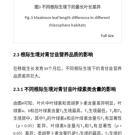
图3 不同根际生境下的最长叶长差异
Fig.3 Maximum leaf length difference in different
rhizosphere habitats
Full size
2.3 根际生境对青甘韭营养品质的影响
在移栽生长发育34个月后，不同根际生境下的青甘韭营养
品质差异巨大。
2.3.1 不同根际生境对青甘韭叶绿素类含量的影响
由
图4
可知，叶片中叶绿素和类胡萝卜素含量差异明显，叶
绿素a、b和总叶绿素含量T
生境最高，T
生境最低，T
和T
3
1
2
4
生境居中，其中T
的叶绿素a和总叶绿素含量与T
有显著性
3
1
（
p
< 0.05）差异、叶绿素b含量与T
和T
有显著性（
p
<
1
4
0.05）差异；类胡萝卜素含量仍是T
生境的最高，T
生境的
3
2