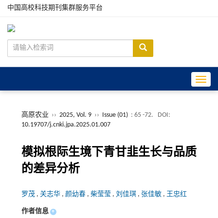
中国高校科技期刊集群服务平台
Toggle
高原农业
››
2025, Vol. 9
››
Issue (01)
: 65 -72.
DOI:
10.19707/j.cnki.jpa.2025.01.007
模拟根际生境下青甘韭生长与品质
的差异分析
罗茂
,
关志华
,
颜幼春
,
柴莹莹
,
刘佳琪
,
张佳敏
,
王忠红
作者信息
+