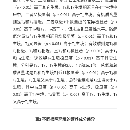
值T
（草炭）生境最高，是其它生境的2倍以上，极显著
4
（
p
< 0.01）高于其它生境，T
和T
生境相近且在4个生境中
2
3
居中，二者又极显著（
p
< 0.01）高于T
生境。有机质含量
1
则是T
和T
接近，二者以近1个数量级的差异极显著（
p
<
3
4
0.01）高于T
和T
，T
高于T
，但未达到显著性水平。碱解
2
1
2
1
氮含量T
与T
生境相近且均极显著（
p
< 0.01）高于T
和T
4
3
2
1
生境，T
又显著（
p
< 0.05）高于T
生境；有效磷则是T
和
2
1
4
T
相近、T
和T
相近，且T
和T
极显著（
p
< 0.01）高于T
2
1
3
4
2
1
和T
生境；速效钾T
生境极显著（
p
< 0.01）高于其它生
3
2
境，分别是T
、T
、T
生境的2.8、4.7和16.1倍。总氮和总
4
3
1
磷含量均是T
和T
生境相近且极显著（
p
< 0.01）高于T
和
4
3
2
T
生境，T
生境又高于T
生境；总钾含量则是T
生境高于T
1
2
1
3
4
生境，其中T
显著（
p
< 0.05）高于T
生境，极显著（
p
<
3
2
0.01）高于T
生境，T
显著（
p
< 0.05）高于T
、T
生境，T
1
4
1
2
2
又高于T
生境。
1
表2 不同根际环境的营养成分差异