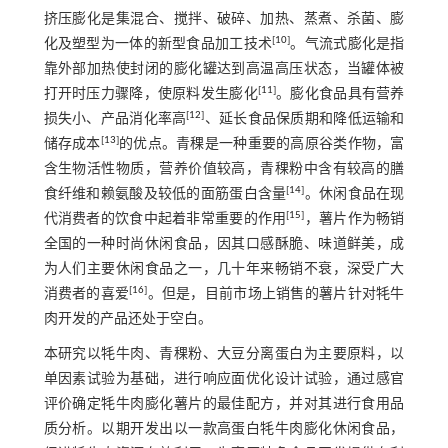
挤压膨化是集混合、搅拌、破碎、加热、蒸煮、杀菌、膨
[
10
]
化及塑型为一体的新型食品加工技术
。气流式膨化是指
靠外部加热使封闭的膨化罐达到高温高压状态，当罐体被
[
11
]
打开时压力骤降，使原料发生膨化
。膨化食品具有营养
[
12
]
损失小、产品消化率高
、延长食品保质期和降低运输和
[
13
]
储存成本
的优点。青稞是一种重要的高原谷类作物，富
含生物活性物质，营养价值较高，青稞粉中含有较高的膳
[
14
]
食纤维和赖氨酸及较低的面筋蛋白含量
。休闲食品在现
[
15
]
代消费者的饮食中起着非常重要的作用
，薯片作为畅销
全国的一种时尚休闲食品，因其口感酥脆、味道鲜美，成
为人们主要休闲食品之一，几十年来畅销不衰，深受广大
[
16
]
消费者的喜爱
。但是，目前市场上销售的薯片针对牦牛
肉开发的产品还处于空白。
本研究以牦牛肉、青稞粉、大豆分离蛋白为主要原料，以
单因素试验为基础，进行响应面优化设计试验，通过感官
评价确定牦牛肉膨化薯片的最佳配方，并对其进行食用品
质分析。以期开发出以一款高蛋白牦牛肉膨化休闲食品，