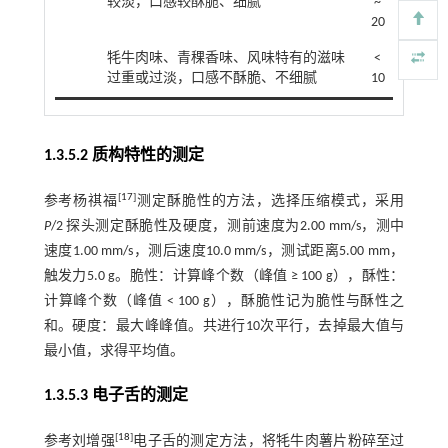
较淡，口感较酥脆、细腻
~
20
牦牛肉味、青稞香味、风味特有的滋味
˂
过重或过淡，口感不酥脆、不细腻
10
1.3.5.2 质构特性的测定
[
17
]
参考杨祺福
测定酥脆性的方法，选择压缩模式，采用
P
/2 探头测定酥脆性及硬度，测前速度为2.00 mm/s，测中
速度1.00 mm/s，测后速度10.0 mm/s，测试距离5.00 mm，
触发力5.0 g。脆性：计算峰个数（峰值 ≥ 100 g），酥性：
计算峰个数（峰值 < 100 g），酥脆性记为脆性与酥性之
和。硬度：最大峰峰值。共进行10次平行，去掉最大值与
最小值，求得平均值。
1.3.5.3 电子舌的测定
[
18
]
参考刘增强
电子舌的测定方法，将牦牛肉薯片粉碎至过