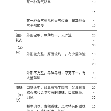
某一种香气略重
10
~
15
某一种香气或几种香气过重，将其他香
˂
气全部掩盖
10
组织
外形完整、厚薄均一，无碎渣
20
状态
~
30
（30
分）
外形较完整、厚薄较均一，有少量碎渣
10
~
20
外形不完整，易碎易断，厚薄不一，有
˂
大量碎渣
10
滋味
口味适中，既具有牦牛肉味，又具有青
20
稞香味和风味特有的滋味，口感酥脆、
~
（30
细腻
30
分）
牦牛肉味、青稞香味、风味特有的滋味
10