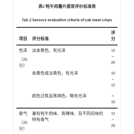
表2 牦牛肉薯片感官评价标准表
Tab.2 Sensory evaluation criteria of yak meat crisps
评
项目
评分标准
分
色泽
淡金黄色，有光泽
15
~
（20
20
分）
金黄色或淡黄色，有光泽
10
~
15
颜色过焦呈黑褐色，略有光泽
˂
10
香气
兼有牦牛肉味、青稞味、及不同风味的
15
特有香气
~
（20
20
分）