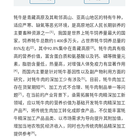
牦牛是青藏高原及其毗邻高山、亚高山地区的特有牛种，
适应严寒、缺氧等恶劣环境，是高原地区人民长期驯养的
[
1
]
主要畜种资源之一
，我国是世界上牦牛饲养量最大的国
家，饲养牦牛总数约1 400多万头，占世界牦牛饲养总量的
[
2
]
[
3
]
85%左右
，其中92.8%集中在青藏高原
。牦牛肉具有极
高的营养价值，富含蛋白质和氨基酸以及钙、磷等微量元
素，脂肪含量低，热量高，对增强人体免疫力有显著作用
[
4
]
，而国内主要是针对牦牛基因性以及副产物利用方面的
[
5
]
研究，对牦牛肉的深加工少有涉及
。目前，牦牛肉加工
[
6
]
存在货架期短
、加工方式不合理、牦牛肉制品单一等问
[
7
]
题
，在当前的产业背景下，亟需拓展牦牛肉精深加工新
领域，应以牦牛肉的营养价值为基础开发牦牛肉精深加工
[
8
]
产品
，将传统生肉加工转化成即食产品，不仅能丰富牦
牛精深加工产品品类、以市场需求为导向提升其附加值，
增加当地农牧民经济收入，同时也为传统肉制品精深加工
[
9
]
提供参考
。