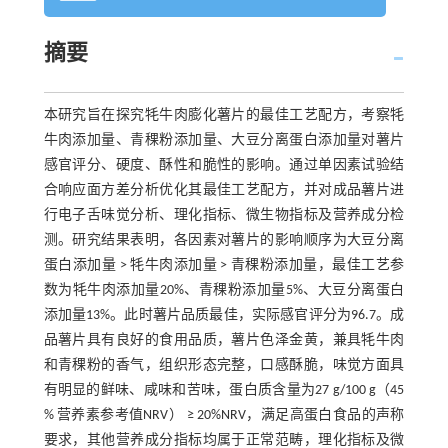
摘要
本研究旨在探究牦牛肉膨化薯片的最佳工艺配方，考察牦
牛肉添加量、青稞粉添加量、大豆分离蛋白添加量对薯片
感官评分、硬度、酥性和脆性的影响。通过单因素试验结
合响应面方差分析优化其最佳工艺配方，并对成品薯片进
行电子舌味觉分析、理化指标、微生物指标及营养成分检
测。研究结果表明，各因素对薯片的影响顺序为大豆分离
蛋白添加量 > 牦牛肉添加量 > 青稞粉添加量，最佳工艺参
数为牦牛肉添加量20%、青稞粉添加量5%、大豆分离蛋白
添加量13%。此时薯片品质最佳，实际感官评分为96.7。成
品薯片具有良好的食用品质，薯片色泽金黄，兼具牦牛肉
和青稞粉的香气，组织形态完整，口感酥脆，味觉方面具
有明显的鲜味、咸味和苦味，蛋白质含量为27 g/100 g（45
% 营养素参考值NRV） ≥ 20%NRV，满足高蛋白食品的声称
要求，其他营养成分指标均属于正常范畴，理化指标及微