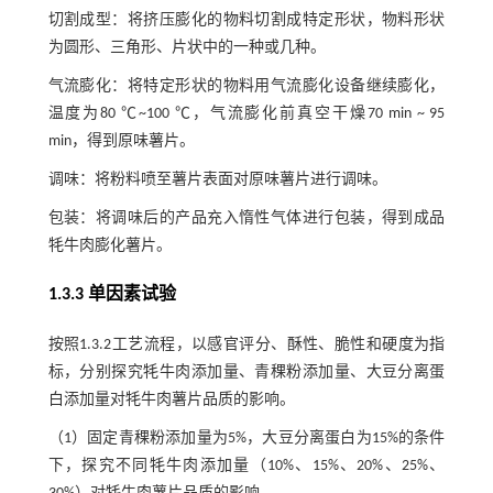
切割成型：将挤压膨化的物料切割成特定形状，物料形状
为圆形、三角形、片状中的一种或几种。
气流膨化：将特定形状的物料用气流膨化设备继续膨化，
温度为80 ℃~100 ℃，气流膨化前真空干燥70 min ~ 95
min，得到原味薯片。
调味：将粉料喷至薯片表面对原味薯片进行调味。
包装：将调味后的产品充入惰性气体进行包装，得到成品
牦牛肉膨化薯片。
1.3.3 单因素试验
按照1.3.2工艺流程，以感官评分、酥性、脆性和硬度为指
标，分别探究牦牛肉添加量、青稞粉添加量、大豆分离蛋
白添加量对牦牛肉薯片品质的影响。
（1）固定青稞粉添加量为5%，大豆分离蛋白为15%的条件
下，探究不同牦牛肉添加量（10%、15%、20%、25%、