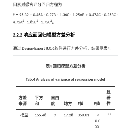
因素对感官评分回归方程为
Y
= 95.32 + 0.46A - 0.27B - 1.36C - 1.25AB + 0.47AC - 0.25BC -
2
2
2
4.72A
- 1.85B
- 1.72C
。
2.2.2 响应面回归模型方差分析
通过 Design-Expert 8.0.6软件进行方差分析，结果见
表4
。
表4 回归模型方差分析
Tab.4 Analysis of variance of regression model
显
方差
平方
自由
著
来源
和
度
均方
F值
P
值
性
模型
155.48
9
17.28
350.01
<
**
0.0
001