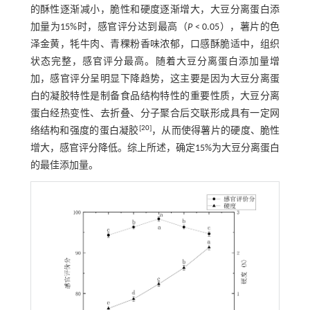
的酥性逐渐减小，脆性和硬度逐渐增大，大豆分离蛋白添
加量为15%时，感官评分达到最高（
P
< 0.05），薯片的色
泽金黄，牦牛肉、青稞粉香味浓郁，口感酥脆适中，组织
状态完整，感官评分最高。随着大豆分离蛋白添加量增
加，感官评分呈明显下降趋势，这主要是因为大豆分离蛋
白的凝胶特性是制备食品结构特性的重要性质，大豆分离
蛋白经热变性、去折叠、分子聚合后交联形成具有一定网
[
20
]
络结构和强度的蛋白凝胶
，从而使得薯片的硬度、脆性
增大，感官评分降低。综上所述，确定15%为大豆分离蛋白
的最佳添加量。