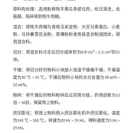
原料肉处理：选用新鲜牦牛黄瓜条部位肉，经过清洗，去
筋膜，捣碎得到牦牛肉糊。
混合：将牦牛肉糊与食用玉米淀粉、大豆分离蛋白、小麦
粉、马铃薯雪花全粉、青稞粉和食用盐混合制成团状，得
到混合料。
3
3
切分：将混合料冷冻后切分成体积为0.8 cm
~ 1.2 cm
的小
块。
干燥：将切分好的物料小块放入恒温干燥箱干燥，干燥温
度为30 ℃ ~ 55 ℃，干燥后物料小块的水分含量为18 wt% ~
22 wt%。
粉碎：将干燥后的物料粉碎后过药筛分级，药筛目数为12
目 ~ 16目，保留筛上物料。
挤压膨化：将筛上物料倒入挤压膨化机中挤压膨化，温度
为145 ℃ ~ 165 ℃，转速为20 Hz ~ 35 Hz，喂料速度为5 Hz ~
25 Hz。