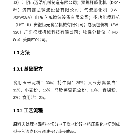
13）江阴市迈皓机械制造有限公司；双螺杆膨化机（DXY -
85）济南鑫弘微波设备有限公司；气流膨化机（LW -
70KWCGA）山东立威微波设备有限公司；多功能喷料机
（HYT - II）安徽恒元食品机械有限公司；卷膜包装机（SW -
320）广东盛威机械科技有限公司；物性分析仪（TMS -
P
ro）美国FTC公司。
1.3 方法
1.3.1 基础配方
食用玉米淀粉：30%；牦牛肉：25%；大豆分离蛋白：
15%；小麦粉：15%；马铃薯雪花全粉：10%；青稞粉：
3%；食用盐：2%。
1.3.2 工艺流程
原料肉处理→混料→切分→干燥→粉碎→挤压膨化→切割成
型→气流膨化→调味→包装→成品。