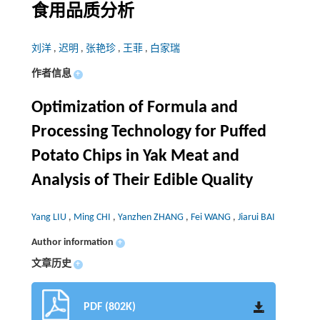
食用品质分析
刘洋
,
迟明
,
张艳珍
,
王菲
,
白家瑞
作者信息
+
Optimization of Formula and
Processing Technology for Puffed
Potato Chips in Yak Meat and
Analysis of Their Edible Quality
Yang LIU
,
Ming CHI
,
Yanzhen ZHANG
,
Fei WANG
,
Jiarui BAI
Author information
+
文章历史
+
PDF (802K)