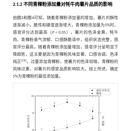
2.1.2 不同青稞粉添加量对牦牛肉薯片品质的影响
由
图3
和
图4
可知，随着青稞粉添加量的增加，薯片的酥性
逐渐减小，脆性和硬度逐渐增大，青稞粉添加量为5%时，
感官评分达到最高（
P
< 0.05），薯片的色泽金黄，牦牛
肉、青稞粉香气浓郁、口感酥脆适中，组织状态完整，感
官评分最高。随着青稞粉添加量增加，感官评分呈明显下
降趋势，这主要是因为青稞粉风味显著、口感协调、色泽
[
19
]
纯正
，过量添加青稞粉，使薯片的色泽较暗，青稞粉的
风味过重，对薯片的感官品质影响较大。综上所述，确定
5%为青稞粉的最佳添加量。