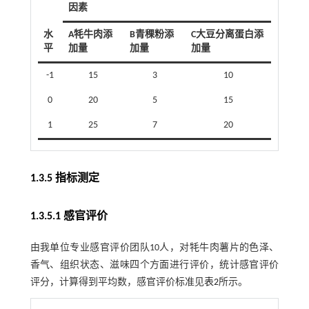
因素
水
A牦牛肉添
B青稞粉添
C大豆分离蛋白添
平
加量
加量
加量
-1
15
3
10
0
20
5
15
1
25
7
20
1.3.5 指标测定
1.3.5.1 感官评价
由我单位专业感官评价团队10人，对牦牛肉薯片的色泽、
香气、组织状态、滋味四个方面进行评价，统计感官评价
评分，计算得到平均数，感官评价标准见
表2
所示。