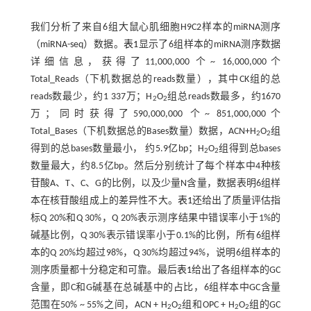
我们分析了来自6组大鼠心肌细胞H9C2样本的miRNA测序
（miRNA-seq）数据。
表1
显示了6组样本的miRNA测序数据
详细信息，获得了11,000,000 个~ 16,000,000个
Total_Reads（下机数据总的reads数量），其中CK组的总
reads数最少，约1 337万；H
O
组总reads数最多，约1670
2
2
万；同时获得了590,000,000 个~ 851,000,000个
Total_Bases（下机数据总的Bases数量）数据，ACN+H
O
组
2
2
得到的总bases数量最小， 约5.9亿bp；H
O
组得到总bases
2
2
数量最大，约8.5亿bp。然后分别统计了每个样本中4种核
苷酸A、T、C、G的比例，以及少量N含量，数据表明6组样
本在核苷酸组成上的差异性不大。
表1
还给出了质量评估指
标Q 20%和Q 30%，Q 20%表示测序结果中错误率小于1%的
碱基比例，Q 30%表示错误率小于0.1%的比例，所有6组样
本的Q 20%均超过98%，Q 30%均超过94%，说明6组样本的
测序质量都十分稳定和可靠。最后
表1
给出了各组样本的GC
含量，即C和G碱基在总碱基中的占比，6组样本中GC含量
范围在50% ~ 55%之间，ACN + H
O
组和OPC + H
O
组的GC
2
2
2
2