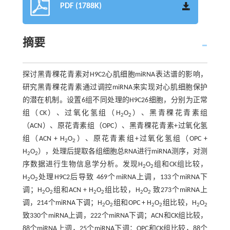
PDF (1788K)
摘要
探讨黑青稞花青素对H9C2心肌细胞miRNA表达谱的影响，
研究黑青稞花青素通过调控miRNA来实现对心肌细胞保护
的潜在机制。设置6组不同处理的H9C26细胞，分别为正常
组（CK）、过氧化氢组（H
O
）、黑青稞花青素组
2
2
（ACN）、原花青素组（OPC）、黑青稞花青素+过氧化氢
组（ACN + H
O
）、原花青素组+过氧化氢组（OPC +
2
2
H
O
），处理后提取各组细胞总RNA进行miRNA测序，对测
2
2
序数据进行生物信息学分析。发现H
O
组和CK组比较，
2
2
H
O
处理H9C2后导致 469个miRNA上调，133个miRNA下
2
2
调；H
O
组和ACN + H
O
组比较，H
O
致273个miRNA上
2
2
2
2
2
2
调，214个miRNA下调；H
O
组和OPC + H
O
组比较，H
O
2
2
2
2
2
2
致330个miRNA上调，222个miRNA下调；ACN和CK组比较，
88个miRNA上调，25个miRNA下调；OPC和CK组比较，88个