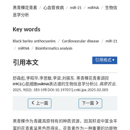
黑青稞花青素
/
心血管疾病
/
miR-21
/
miRNA
/
生物信
息学分析
Key words
Black barley anthocyanins
/
Cardiovascular disease
/
miR-21
/
miRNA
/
Bioinformatics analysis
引用格式 ▾
引用本文
舒森彪,李昭华,李思敏,李梁,刘振东. 黑青稞花青素调控
H9C2
心肌细胞
miRNA
表达谱的生物信息学分析[J].
高原农业
,
2025, 9(02): 183-198 DOI:10.19707/j.cnki.jpa.2025.02.005
上一篇
下一篇
黑青稞作为青藏高原特有的种质资源，因其籽皮中富含丰
富的花青素呈黑色而得名，花青素作为一种重要的功能物