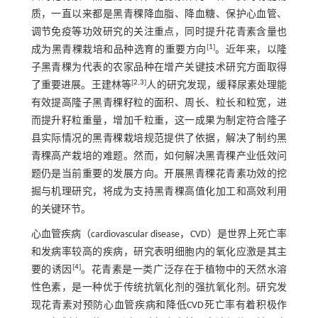
质，一直以来都是黑青稞降血脂、降血糖、保护心血管、
调节免疫等功效研究的关注重点，同时提升花青素含量也
[
1
]
成为黑青稞栽培和品种选育的重要方向
。近年来，以隆
子黑青稞为代表的农家品种在增产关键技术研究方面取得
[
2
,
3
]
了重要进展。王建林等
人的研究发现，缓释尿素处理能
有效提高隆子黑青稞籽粒的面积、周长、粒长和粒宽，进
而提升籽粒重量，增加千粒重，这一成果为制定符合隆子
县实际情况的黑青稞栽培规范提供了依据，解决了制约黑
青稞高产栽培的难题。然而，如何解决黑青稞产业低效问
题仍是当前重要的发展方向。开展黑青稞花青素功效的挖
掘与机理研究，将成为支持黑青稞高值化加工和高效利用
的关键环节。
心血管疾病（cardiovascular disease，CVD）是世界上死亡率
和发病率较高的疾病，研究表明细胞内的氧化应激是其主
[
4
]
要的诱因
。花青素是一类广泛存在于植物中的天然水溶
性色素，是一种优于传统抗氧化剂的强抗氧化剂。研究发
现花青素对预防心血管疾病和降低CVD死亡率有着积极作