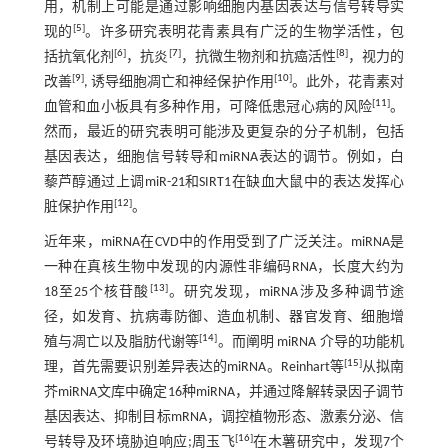
用，机制上可能是通过影响细胞内基因表达与信号转导实
[
5
]
现的
。许多研究表明花青素具有广泛的生物学活性，包
[
6
]
[
7
]
[
8
]
括抗氧化剂
，抗炎
，抗微生物剂和抗癌活性
，视力的
[
9
]
[
10
]
改善
, 诱导细胞凋亡和神经保护作用
。此外，花青素对
[
11
]
血管和血小板具有多种作用，可降低患冠心病的风险
。
然而，最近的研究表明可能涉及更复杂的分子机制，包括
基因表达，细胞信号转导和miRNA表达的调节。例如，白
藜芦醇通过上调miR-21和SIRT1在缺血大鼠中的表达发挥心
[
12
]
脏保护作用
。
近年来，miRNA在CVD中的作用受到了广泛关注。miRNA是
一种在真核生物中发现的内源性非编码RNA，长度大约为
[
13
]
18至25个核苷酸
。研究发现，miRNA涉及多种调节途
径，如发育、抗病毒防御、造血机制、器官发育、细胞增
[
14
]
殖与凋亡以及脂肪代谢等
。而阐明 miRNA 介导的功能机
[
15
]
理，首先需要识别差异表达的miRNA。Reinhart等
从拟南
芥miRNA文库中确定16种miRNA，并通过降解转录因子调节
基因表达、抑制目标mRNA，调控植物形态、激素分泌、信
[
16
]
号转导及环境胁迫响应;周玉飞
在木薯研究中，发现7个