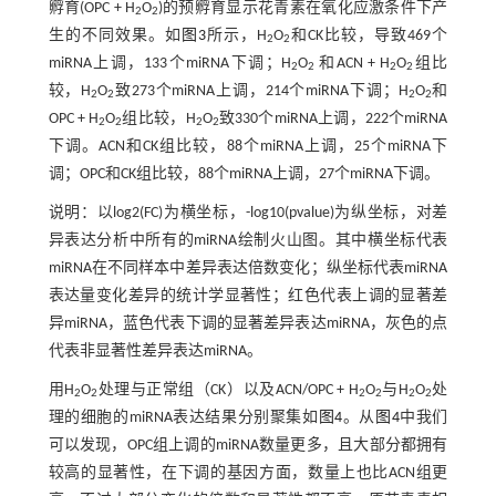
孵育(OPC + H
O
)的预孵育显示花青素在氧化应激条件下产
2
2
生的不同效果。如
图3
所示，H
O
和CK比较，导致469个
2
2
miRNA上调，133个miRNA下调；H
O
和ACN + H
O
组比
2
2
2
2
较，H
O
致273个miRNA上调，214个miRNA下调；H
O
和
2
2
2
2
OPC + H
O
组比较，H
O
致330个miRNA上调，222个miRNA
2
2
2
2
下调。ACN和CK组比较，88个miRNA上调，25个miRNA下
调；OPC和CK组比较，88个miRNA上调，27个miRNA下调。
说明：以log2(FC)为横坐标，-log10(pvalue)为纵坐标，对差
异表达分析中所有的miRNA绘制火山图。其中横坐标代表
miRNA在不同样本中差异表达倍数变化；纵坐标代表miRNA
表达量变化差异的统计学显著性；红色代表上调的显著差
异miRNA，蓝色代表下调的显著差异表达miRNA，灰色的点
代表非显著性差异表达miRNA。
用H
O
处理与正常组（CK）以及ACN/OPC + H
O
与H
O
处
2
2
2
2
2
2
理的细胞的miRNA表达结果分别聚集如
图4
。从
图4
中我们
可以发现，OPC组上调的miRNA数量更多，且大部分都拥有
较高的显著性，在下调的基因方面，数量上也比ACN组更