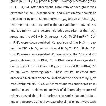
group (ACN + H
O
), procidin group + hydrogen peroxide group
2
2
(OPC + H
O
). After treatment, total RNA of each group was
2
2
extracted for miRNA sequencing, and bioinformatic analysis of
the sequencing data. Compared with H
O
and CK groups, H
O
2
2
2
2
Treatment of H9C2 resulted in the upregulation of 469 miRNA
and 133 miRNA were downregulated; Comparison of the H
O
2
2
group and the ACN + H
O
groups, H
O
To 273 miRNA, 214
2
2
2
2
miRNA were downregulated; Comparison of the H
O
group
2
2
and the OPC + H
O
groups showed H
O
To 330 miRNA, 222
2
2
2
2
miRNA were downregulated; Comparison of the ACN and CK
groups showed 88 miRNA, 25 miRNA were downregulated;
Comparson of the OPC and CK groups showed 88 miRNA, 27
miRNA were downregulated; These results indicated that
anthocyanin pretreatment could alleviate the effects of H
O
by
2
2
modulating miRNA. KEGG enrichment analysis and target gene
prediction and enrichment analysis of differentially expressed
miRNA showed that black barley anthocyanins had antioxidant
and anti-apoptotic effects by regulating signaling pathways such