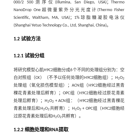
000/2 500测序仪(Illumina, San Diego, USA)；Thermo
NanoDrop One超微量紫外分光光度计(Thermo Fisher
Scientific, Waltham, MA, USA)；1%琼脂糖凝胶电泳仪
(Shanghai Yetuo Technology Co., Ltd, Shanghai, China)。
1.2 试验方法
1.2.1 试验分组
将研究模型心肌H9C2细胞分成6个不同的处理组分别为：空
白对照组（CK）（不予以任何处理的H9C2细胞组）；H
O
2
2
处理组（氧化损伤模型组）；ACN组（H9C2细胞经过黑青
稞花青素处理后孵育）；OPC组（H9C2细胞经过原花青素
处理后孵育）；H
O
+ ACN组：（H9C2细胞经过黑青稞花
2
2
青素处理后和H
O
共孵育）；H
O
+ OPC组（H9C2细胞经
2
2
2
2
过原花青素处理后和H
O
共孵育）。
2
2
1.2.2 细胞处理和RNA提取