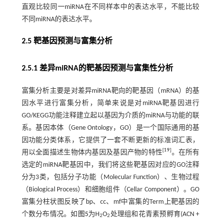
直观比较同一miRNA在不同样本中的表达水平，不能比较
不同miRNA的表达水平。
2.5 靶基因预测与富集分析
2.5.1 差异miRNA的靶基因预测与富集性分析
富集分析主要是对差异miRNA靶向的靶基因（mRNA）的基
因水平进行富集分析，简单来说是对miRNA靶基因进行
GO/KEGG功能注释建立起以基因为介质的miRNA与功能的联
系。基因本体（Gene Ontology，GO）是一个国际通用的基
因功能分类体系，它提供了一套不断更新的标准词汇表，
[
19
]
用以全面描述生物体内基因及基因产物的特性
。在所有
选定的miRNA靶基因中，我们将这些靶基因对应的GO注释
分为3类，包括分子功能（Molecular Function）、生物过程
（Biological Process）和细胞组件（Cellar Component）。GO
富集分柱状图反映了bp、cc、mf中富集的Term上靶基因的
个数分布情况。如
图5
为H
O
处理组和花青素预孵育(ACN +
2
2