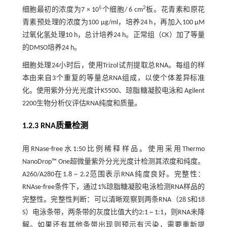
5
2
细胞最初的浓度为7 × 10
个细胞/ 6 cm
板。花青素和原花
青素预处理的浓度为100 μg/ml，培养24 h，再加入100 μM
过氧化氢处理10 h，总计培养24 h。正常组（CK）加了等量
的DMSO培养24 h。
细胞处理24小时后，使用Trizol试剂提取总RNA。每组的样
本由来自3个重复的等量总RNA组成，以使个体差异标准
化。使用紫外分光光度计K5500、琼脂糖凝胶电泳和 Agilent
2200生物分析仪评估RNA纯度和质量。
1.2.3 RNA质量检测
用RNase-free水1:50比例稀释样品。使用采用Thermo
NanoDrop™ One超微量紫外分光光度计检测其浓度和纯度。
A260/A280在1.8 ~ 2.2范围表示RNA纯度良好。完整性：
RNAse-free条件下，通过1%琼脂糖凝胶电泳检测RNA样品的
完整性。完整性判断：可以清晰观察到两条RNA（28 S和18
S）电泳条带，两条带的灰度比值大约2:1 ~ 1:1，则RNA未降
解。如果还有其他条带出现则预示有污染，需要重新提