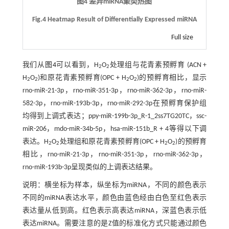
图4 差异miRNA聚类热图
Fig.4 Heatmap Result of Differentially Expressed miRNA
Full size
我们从
图4
可以看到，H
O
处理组与花青素预孵育 (ACN +
2
2
H
O
)和原花青素预孵育(OPC + H
O
)的预孵育相比，显示
2
2
2
2
rno-miR-21-3p，rno-miR-351-3p，rno-miR-362-3p，rno-miR-
582-3p，rno-miR-193b-3p，rno-miR-292-3p在预孵育保护组
均得到上调式表达；ppy-miR-199b-3p_R-1_2ss7TG20TC，ssc-
miR-206，mdo-miR-34b-5p，hsa-miR-151b_R + 4等得以下调
表达。H
O
处理组和原花青素预孵育(OPC + H
O
)的预孵育
2
2
2
2
相比，rno-miR-21-3p，rno-miR-351-3p，rno-miR-362-3p，
rno-miR-193b-3p呈现类似的上调表达结果。
说明：横坐标为样本，纵坐标为miRNA，不同的颜色表示
不同的miRNA表达水平，颜色由蓝色经由白色至红色表示
表达量从低到高。红色表示高表达miRNA，深蓝色表示低
表达miRNA。需要注意的是Z值的标准化方式只能通过颜色