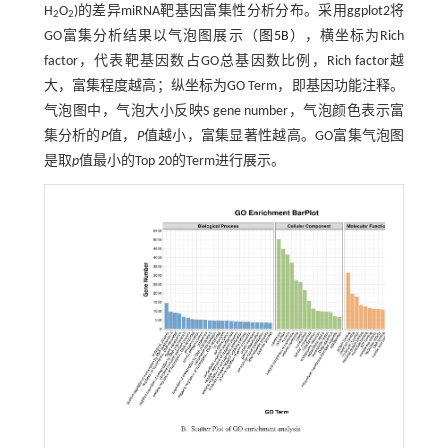
H
O
)的差异miRNA靶基因富集性分析分布。采用ggplot2将
2
2
GO富集分析结果以气泡图展示（
图5B）
，横坐标为Rich
factor，代表靶基因数占GO总基因数比例，Rich factor越
大，富集程度越高；纵坐标为GO Term，即基因功能注释。
气泡图中，气泡大小反映S gene number，气泡颜色表示富
集分析的
P
值，
P
值越小，富集显著性越高。GO富集气泡图
是取
p
值最小的Top 20的Term进行展示。