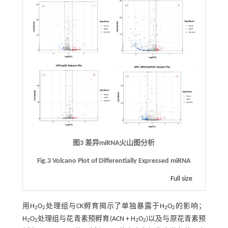
图3 差异miRNA火山图分析
Fig.3 Volcano Plot of Differentially Expressed miRNA
Full size
用H
O
处理组与CK孵育揭示了单独暴露于H
O
的影响；
2
2
2
2
H
O
处理组与花青素预孵育(ACN + H
O
)以及与原花青素预
2
2
2
2