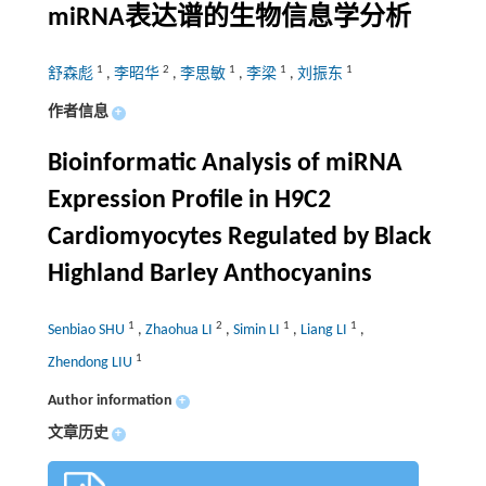
miRNA
表达谱的生物信息学分析
1
2
1
1
1
舒森彪
,
李昭华
,
李思敏
,
李梁
,
刘振东
作者信息
+
Bioinformatic Analysis of miRNA
Expression Profile in H9C2
Cardiomyocytes Regulated by Black
Highland Barley Anthocyanins
1
2
1
1
Senbiao SHU
,
Zhaohua LI
,
Simin LI
,
Liang LI
,
1
Zhendong LIU
Author information
+
文章历史
+