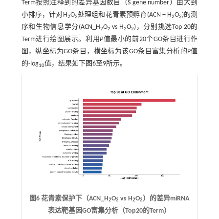
Term按照注释到的差异基因数目（S gene number）由大到
小排序，针对H
O
处理组和花青素预孵育(ACN + H
O
)的测
2
2
2
2
序和生物信息学分(ACN_H
O
vs H
O
)，分别挑选Top 20的
2
2
2
2
Term进行绘图展示。利用
P
值最小的前20个GO条目进行作
图，纵坐标为GO条目，横坐标为该GO条目富集分析的P值
的-log
值，结果如下
图6
至9所示。
10
图6 花青素保护下（ACN_H
O
vs H
O
）的差异miRNA
2
2
2
2
表达靶基因GO富集分析（Top20的Term）