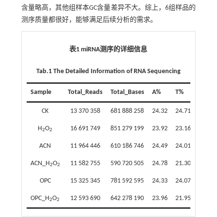
含量略高，其他组样本GC含量差异不大。综上，6组样品的
测序质量都很好，能够满足后续分析的需求。
表1 miRNA测序的详细信息
Tab.1 The Detailed Information of RNA Sequencing
Sample
Total_Reads
Total_Bases
A%
T%
C%
CK
13 370 358
681 888 258
24.32
24.71
23.50
H
O
16 691 749
851 279 199
23.92
23.16
24.10
2
2
ACN
11 964 446
610 186 746
24.49
24.01
23.91
ACN_H
O
11 582 755
590 720 505
24.78
21.30
25.00
2
2
OPC
15 325 345
781 592 595
24.33
24.07
23.37
OPC_H
O
12 593 690
642 278 190
23.96
21.95
25.27
2
2