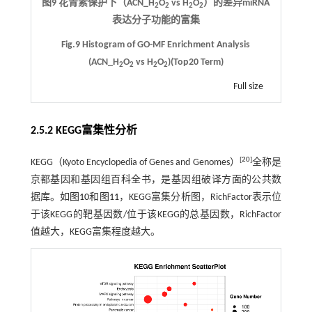
图9 花青素保护下（ACN_H
O
vs H
O
）的差异miRNA
2
2
2
2
表达分子功能的富集
Fig.9 Histogram of GO-MF Enrichment Analysis
(ACN_H
O
vs H
O
)(Top20 Term)
2
2
2
2
Full size
2.5.2 KEGG富集性分析
[
20
]
KEGG（Kyoto Encyclopedia of Genes and Genomes）
全称是
京都基因和基因组百科全书，是基因组破译方面的公共数
据库。如
图10
和
图11
，KEGG富集分析图，RichFactor表示位
于该KEGG的靶基因数/位于该KEGG的总基因数，RichFactor
值越大，KEGG富集程度越大。