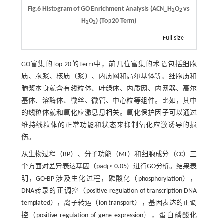
Fig.6 Histogram of GO Enrichment Analysis (ACN_H
O
vs
2
2
H
O
) (Top20 Term)
2
2
Full size
GO富集的Top 20的Term中，前几位富集的术语包括细胞
质、胞浆、核质（浆）、内质网和高尔基体等。细胞质和
胞浆本身就含有线粒体、叶绿体、内质网、内网器、高尔
基体、溶酶体、微丝、微管、中心粒等组件。比如，其中
的线粒体就和氧化应激息息相关。氧化保护因子可以通过
维持线粒体的正常功能和状态来抑制氧化应激诱导的损
伤。
从生物过程（BP）、分子功能（MF）和细胞成分（CC）三
个方面对差异表达基因（padj < 0.05）进行GO分析。结果表
明，GO-BP 涉及生化过程，磷酸化（phosphorylation），
DNA转录的正调控（positive regulation of transcription DNA
templated），离子转运（ion transport），基因表达的正调
控（positive regulation of gene expression），蛋白磷酸化