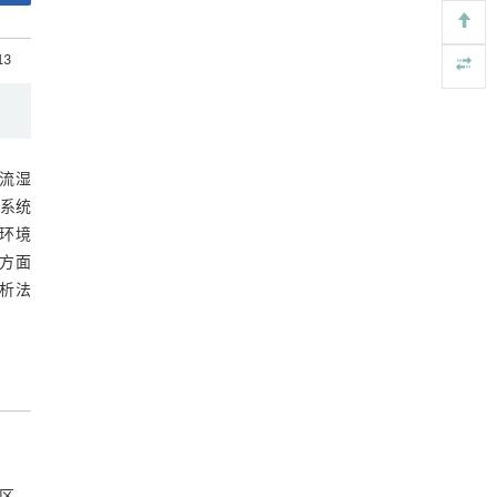
基于机器学习揭示二氢杨梅素抑制TGF-β/ALK5
[4]
信号通路治疗肺纤维化的新机制
图6 雅尼湿地不同水期水质分布图
13
Engineering
. 2026, Vol.58(3): 1-303
3 讨论
https://doi.org/10.1016/j.eng.2025.10.017
4 结论
用于背面供电网络的纯钌n-TSV加工与极致全干
[5]
法SOI晶圆减薄技术
参考文献
流湿
Engineering
. 2026, Vol.58(3): 1-303
https://doi.org/10.1016/j.eng.2025.10.026
系统
基金资助
环境
方面
析法