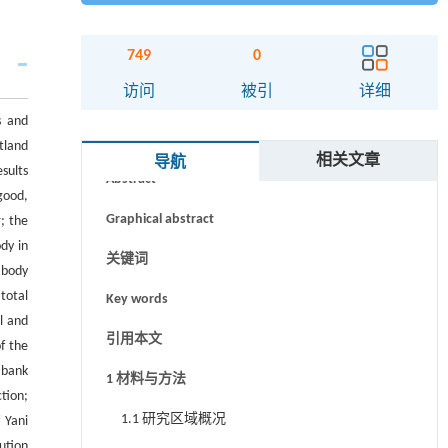
749
0
访问
被引
详细
s and
摘要
tland
相关文章
导航
sults
Abstract
good,
Graphical abstract
; the
dy in
关键词
 body
total
Key words
l and
引用本文
of the
 bank
1 材料与方法
tion;
1.1 研究区域概况
 Yani
ution