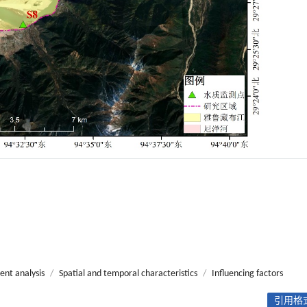
ent analysis
/
Spatial and temporal characteristics
/
Influencing factors
引用格式