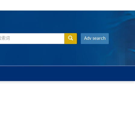
Adv search