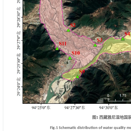
图1 西藏雅尼湿地国
Fig.1 Schematic distribution of water quality m