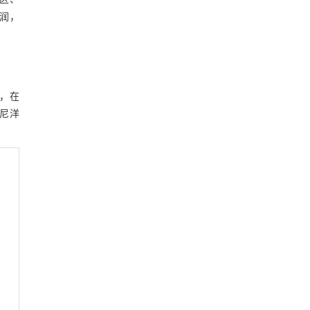
宜区、
润，
，在
尼洋