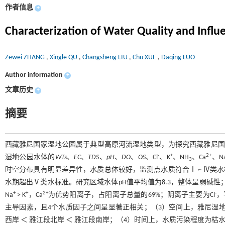
作者信息
+
Characterization of Water Quality and Influ
Zewei ZHANG
,
Xingle QU
,
Changsheng LIU
,
Chu XUE
,
Daqing LUO
Author information
+
文章历史
+
摘要
西藏雅尼国家湿地公园属于典型高原河流湿地类型，为探究西藏雅尼国家湿地
-
+
2+
湿地公园水体的
WTs
、
EC
、
TDS
、
pH
、
DO
、
OS
、Cl
、K
、NH
、Ca
、N
3
时空分布具有明显差异性，水质总体较好，监测点水质符合Ⅰ ~ Ⅳ类水标
水期超出Ⅴ类水标准。研究区域水体pH值平均值为8.3，整体呈弱碱性
+
+
2+
-
Na
> K
，Ca
为优势阳离子，占阳离子总量的69%；阴离子主要为Cl
，
主导因素，且4个水质因子之间呈显著正相关；（3）空间上，雅尼湿地
西岸 ＜ 雅江段北岸 ＜ 雅江段南岸；（4）时间上，水质污染程度为枯