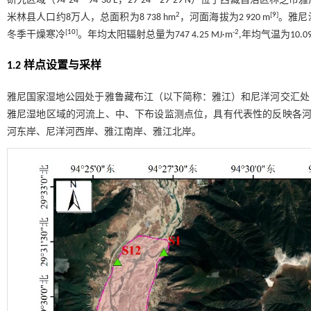
研究区域（94°24′ - 94°38′E，29°24′ - 29°29′N）位
2
[
9
]
米林县人口约8万人，总面积为8 738 hm
，河面海拔为2 920 m
。雅尼
[
10
]
-2
冬季干燥寒冷
。年均太阳辐射总量为747 4.25 MJ·m
,年均气温为10.0
1.2 样点设置与采样
雅尼国家湿地公园处于雅鲁藏布江（以下简称：雅江）和尼洋河交汇处
雅尼湿地区域的河流上、中、下布设监测点位，具有代表性的反映各河
河东岸、尼洋河西岸、雅江南岸、雅江北岸。