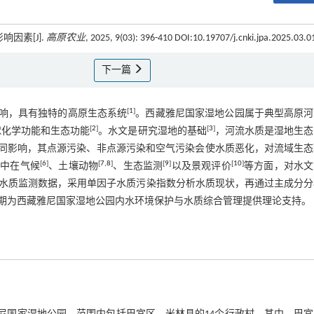
因素[J].
高原农业
, 2025, 9(03): 396-410 DOI:10.19707/j.cnki.jpa.2025.03.0
下一篇
[
1
]
影响，具有独特的高原生态系统
。西藏雅尼国家湿地公园属于典型高原河
[
2
]
[
3
]
球化学功能和生态功能
。水文是研究湿地的基础
，河流水质是湿地生态
同影响，其点源污染、非点源污染和空气污染会使水质恶化，对流域生态
[
6
]
[
7
,
8
]
[
9
]
[
10
]
集中在气候
、土壤动物
、生态监测
以及景观评价
等方面，对水文
水质监测数据，采用单因子水质污染指数分析水质现状，再通过主成分分
期为西藏雅尼国家湿地公园内水环境保护与水质综合管理提供理论支持。