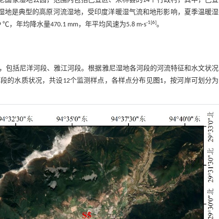
于西藏自治区林芝市雅尼国家湿地公园，范围内包括巴宜区、米林县的14个行政村，其中，巴
湿地是典型的高原河流湿地，受印度洋暖湿气流和地形影响，夏季温暖湿
-1[
6
]
9 ℃，年均降水量470.1 mm，年平均风速为5.8 m·s
。
，包括尼洋河段、雅江河段。根据雅尼湿地各河段的河流特征和水文状况
段的水质状况，共设12个监测样点，各样点分布见
图1
，按河岸可划分为