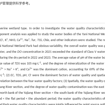
护管理提供科学参考。
verine wetland type. In order to investigate the water quality characteristic
omponent analysis was applied to study the water bodies of the Yani National We
-
+
2+
+
 Cl
, K
, NH3, Ca
, Na
,
Tur
,
TSS
,
Chla
, and other indicators were studied. The re
ni National Wetland Park had obvious variability, the overall water quality was 
ater, and the
DO
concentration in 2021 exceeded the standard of Class V water
during the dry period in 2022 and 2023. The average value of pH of the water bo
-1
ge value of
TDS
was 105 mg·L
, and the degree of mineralization of the water
2+
+
+
2+
a
> Na
> K
, and Ca
was the dominant cation, accounting for 69% of the 
-1
-
·L
; (2)
EC
,
TDS
,
pH
, Cl
were the dominant factors of water quality and spatia
elation between the four water quality factors; (3) Spatially, the water quality 
jiang River section, and the degree of water quality contamination was the east
north bank of the Yajiang River section < the south bank of the Yajiang River sec
 < the flat period < the abundant period; the water quality characteristics of
Park water quality characteristics were jointly influenced by point source poll