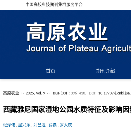
中国高校科技期刊集群服务平台
首页
期刊介绍
高原农业
››
2025, Vol. 9
››
Issue (03)
: 396 -410.
DOI:
10.19707/j.cnki.jp
西藏雅尼国家湿地公园水质特征及影响因
张泽伟
,
屈兴乐
,
刘昌胜
,
薛矗
,
罗大庆