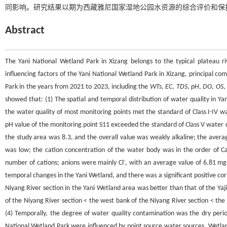
同影响。研究结果以期为西藏雅尼国家湿地公园水资源的综合评价和保
Abstract
The Yani National Wetland Park in Xizang belongs to the typical plateau ri
influencing factors of the Yani National Wetland Park in Xizang, principal c
Park in the years from 2021 to 2023, including the
WTs
,
EC
,
TDS
,
pH
,
DO
,
OS
,
showed that: (1) The spatial and temporal distribution of water quality in Ya
the water quality of most monitoring points met the standard of Class I-IV w
pH value of the monitoring point S11 exceeded the standard of Class V water 
the study area was 8.3, and the overall value was weakly alkaline; the avera
was low; the cation concentration of the water body was in the order of C
-
number of cations; anions were mainly Cl
, with an average value of 6.81 mg
temporal changes in the Yani Wetland, and there was a significant positive corr
Niyang River section in the Yani Wetland area was better than that of the Ya
of the Niyang River section < the west bank of the Niyang River section < the 
(4) Temporally, the degree of water quality contamination was the dry period
National Wetland Park were influenced by point source water sources. Wetland 