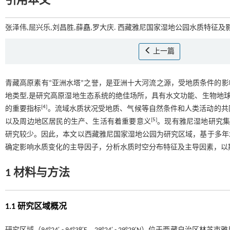
引用本文
张泽伟,屈兴乐,刘昌胜,薛矗,罗大庆. 西藏雅尼国家湿地公园水质特征及影响
上一篇
青藏高原素有“亚洲水塔”之誉，是亚洲十大河流之源，受地质条件的
地类型,是研究高原湿地生态系统的绝佳场所，具有水文功能、生物地
[
4
]
的重要指标
。流域水质状况受地质、气候等自然条件和人类活动的共
[
5
]
以及周边地区居民的生产、生活有着重要意义
。现有雅尼湿地研究
研究较少。因此，本文以西藏雅尼国家湿地公园为研究区域，基于多年
确定影响水质变化的主导因子，分析水质时空分布特征及主导因素，以
1 材料与方法
1.1 研究区域概况