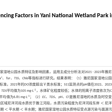
encing Factors in Yani National Wetland Park 
公园水质特征及影响因素，运用主成分分析法对2021 - 2023年雅
+
a
、
Tur
、
TSS
、
Chla
等指标进行研究。结果表明：（1）雅尼国家湿地公园
准，2021年的
DO
浓度超出Ⅴ类水标准；S11监测点的pH值在2022、202
-1
；
TDS
平均值为105 mg·L
，水体矿化程度较低；水体的阳离子浓度依次为C
-1
-
平均值为6.81 mg·L
；（2）
EC
、
TDS
、
pH
、Cl
是雅尼湿地的水质及时空变
区域尼洋河段水质优于雅江河段，水质污染程度为尼洋河段东岸 ＜ 尼
水期 ＜ 平水期 ＜ 丰水期；雅尼国家湿地公园水质特征受点源污染与面源