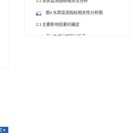
2.2 水质监测指标相关性分析
图4 水质监测指标相关性分析图
2.3 主要影响因素的确定
表3 主成分提取分析表
降温路面涂层混合反射行为及其对道路光环境
[1]
表4 主成分系数矩阵
安全的影响研究
Engineering
. 2026, Vol.58(3): 1-303
表5 旋转成成矩阵
https://doi.org/10.1016/j.eng.2025.06.014
图5 雅尼湿地主成分3D水质指标分析图
用于宽浓度范围高效捕集CO₂及低能耗再生的新
[2]
型酮基IPDA相变吸收剂
2.4 水质空间分布特征
Engineering
. 2026, Vol.58(3): 1-303
https://doi.org/10.1016/j.eng.2025.05.008
表6 成份得分系数矩阵
基于均相催化剂的两段式水热液化实现丙烯腈-
[3]
表7 水质平均综合得分及排名
丁二烯-苯乙烯共聚物的分步脱氮与液化
Engineering
. 2026, Vol.58(3): 1-303
2.5 水质时间分布特征
https://doi.org/10.1016/j.eng.2025.12.037
 ▾
表8 不同时期水质平均综合得分和排名