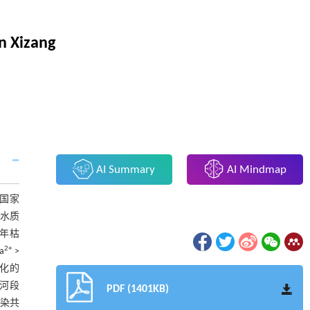
in Xizang
AI Summary
AI Mindmap
尼国家
水质
3年枯
2+
a
>
化的
洋河段
PDF (1401KB)
污染共