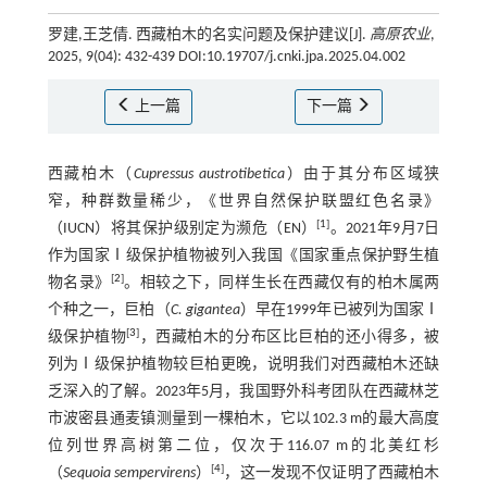
罗建,王芝倩. 西藏柏木的名实问题及保护建议[J].
高原农业
,
2025, 9(04): 432-439 DOI:10.19707/j.cnki.jpa.2025.04.002
上一篇
下一篇
西藏柏木（
Cupressus austrotibetica
）由于其分布区域狭
窄，种群数量稀少，《世界自然保护联盟红色名录》
[
1
]
（IUCN）将其保护级别定为濒危（EN）
。2021年9月7日
作为国家Ⅰ级保护植物被列入我国《国家重点保护野生植
[
2
]
物名录》
。相较之下，同样生长在西藏仅有的柏木属两
个种之一，巨柏（
C. gigantea
）早在1999年已被列为国家Ⅰ
[
3
]
级保护植物
，西藏柏木的分布区比巨柏的还小得多，被
列为Ⅰ级保护植物较巨柏更晚，说明我们对西藏柏木还缺
乏深入的了解。2023年5月，我国野外科考团队在西藏林芝
市波密县通麦镇测量到一棵柏木，它以102.3 m的最大高度
位列世界高树第二位，仅次于116.07 m的北美红杉
[
4
]
（
Sequoia sempervirens
）
，这一发现不仅证明了西藏柏木