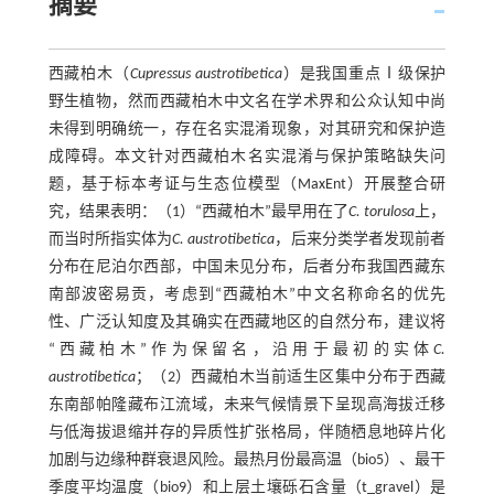
摘要
西藏柏木（
Cupressus austrotibetica
）是我国重点Ⅰ级保护
野生植物，然而西藏柏木中文名在学术界和公众认知中尚
未得到明确统一，存在名实混淆现象，对其研究和保护造
成障碍。本文针对西藏柏木名实混淆与保护策略缺失问
题，基于标本考证与生态位模型（MaxEnt）开展整合研
究，结果表明：（1）“西藏柏木”最早用在了
C. torulosa
上，
而当时所指实体为
C. austrotibetica
，后来分类学者发现前者
分布在尼泊尔西部，中国未见分布，后者分布我国西藏东
南部波密易贡，考虑到“西藏柏木”中文名称命名的优先
性、广泛认知度及其确实在西藏地区的自然分布，建议将
“西藏柏木”作为保留名，沿用于最初的实体
C.
austrotibetica
；（2）西藏柏木当前适生区集中分布于西藏
东南部帕隆藏布江流域，未来气候情景下呈现高海拔迁移
与低海拔退缩并存的异质性扩张格局，伴随栖息地碎片化
加剧与边缘种群衰退风险。最热月份最高温（bio5）、最干
季度平均温度（bio9）和上层土壤砾石含量（t_gravel）是