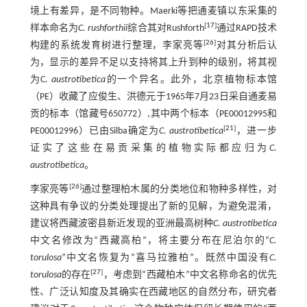
境上有差异，是不同物种。Maerki等把通麦镇以东采集的
[
17
]
样本命名为
C. rushforthii
综合其对Rushforth
通过RAPD技术
[
26
]
构建的系统发育树进行整理，李家亮等
对其分析后认
为，显示的差异不足以支持将其上升到种的级别，将其视
为C.
austrotibetica
的一个异名。此外，北京植物标本馆
（PE）收藏了应俊生、洪德元于1965年7月23日采自通麦易
贡的标本（馆藏号650772）,其中两个标本（PE00012995和
[
21
]
PE00012996）已由Silba确定为
C. austrotibetica
，进一步
证实了这些在易贡采集的植物实际都应归为
C.
austrotibetica
。
[
26
]
李家亮等
通过整理柏木属的分类地位和物种多样性，对
这种具有争议的分类处理提出了新的见解，为避免混淆，
建议将西藏波密县新近发现的亚洲最高树种
C. austrotibetica
中文名修改为“西藏高柏”，将主要分布在尼泊尔的“
C.
torulosa
”中文名恢复为“喜马拉雅柏”。既然中国没有
C.
[
27
]
torulosa
的存在
，考虑到“西藏柏木”中文名称命名的优先
性、广泛认知度及其确实在西藏地区的自然分布，研究者