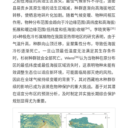
之前低海拔的高适生区丧失，最佳气候条件不存在，波密
县易贡乡其原生境的适生区缩减，种群逐渐向高海拔地区
转移，使栖息地碎片化加剧。随着气候变暖、物种间相互
作用，物种分布范围会趋向于冷边缘范围(高纬度和高海拔)
[
34
]
[
35
]
拓展和暖边缘范围(低纬度和低海拔)收缩
。李晓笑等
对4种极危冷杉属植物在我国亚热带地区的研究表明，由于
气温升高，种群向山顶迁移，呈聚集性分布，导致低海拔
冷杉逐渐死亡。一旦山顶最低温度无法满足其生存条件
[
36
]
时，杉树种群就会全部死亡。Wiens
认为当物种在原分布
区的最低纬度或最低海拔区域消失时，这表明物种未能有
效调整生态位以适应新环境，可能面临局部灭绝的风险。
因此在全球气候持续变暖的背景下，其对西藏柏木种群存
续的影响已成为该濒危物种保护的重大挑战。基于对其潜
在适宜分布区的预测分析，及时制定并实施长期综合保护
规划显得尤为重要。