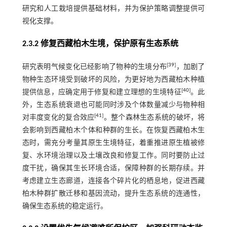
研究和人工栽培提供基础材料，并为保护策略调整提供可
视化支撑。
2.3.2 修复西藏柏木生境，保护原有生态系统
[
39
]
研究表明气候变化已经影响了物种的生境分布
，加剧了
物种生态环境受到破坏的风险，为更好地为西藏柏木种植
[
40
]
提供信息，应确定用于修复和建立理想的生境特征
。此
外，生态系统衰退也可能同时涉及个体数量减少与物种相
[
41
]
对丰度变化的复合效应
。整个森林生态系统的破坏，将
会影响到西藏柏木个体和种群的生长。在恢复西藏柏木生
态时，需充分考量其原生生境特征，着重推进原生植被修
复、水环境治理以及土壤改良和修复工作。同时要防止过
度干扰，确保其生长环境合适，保障种群的长期存续。并
考虑建立生态廊道，连接各个碎片化的栖息地，促进西藏
柏木种群扩散迁移和基因流动，提升生态系统的连通性，
确保生态系统的稳定运行。