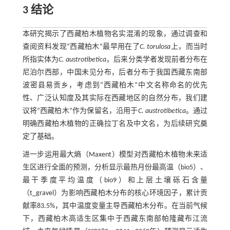
3 结论
本研究揭示了西藏柏木植物名实混淆的现象，通过调查和
查阅资料发现“西藏柏木”最早用在了
C. torulosa
上，而当时
所指实体为
C. austrotibetica
，后来分类学者发现前者分布在
尼泊尔西部，中国未见分布，后者分布于我国西藏东南部
波密县易贡乡，考虑到“西藏柏木”中文名称命名的优先
性、广泛认知度及其实际在西藏地区的自然分布，我们建
议将“西藏柏木”作为保留名，沿用于
C. austrotibetica
。通过
明确西藏柏木植物的正确拉丁名及中文名，为后续研究奠
定了基础。
进一步运用最大熵（Maxent）模型对西藏柏木植物未来适
生区进行全面的预测，分析显示最热月份最高温（bio5）、
最干季度平均温度（bio9）和上层土壤砾石含量
（t_gravel）为影响西藏柏木分布的核心环境因子，累计贡
献率83.5%，其中温度变量主导西藏柏木分布。在当前气候
下，西藏柏木高适生区集中于西藏东南部帕隆藏布江流