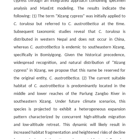
cypress through an integrated approach combining specimen
analysis and MaxEnt modeling. The results indicate the
following: (1) The term “Xizang cypress” was initially applied to
C. torulosa
but referred to
C. austrotibetica
at the time.
Subsequent taxonomic studies reveal that
C. torulosa
is
distributed in western Nepal and does not occur in China,
whereas
C. austrotibetica
is endemic to southeastern Xizang,
specifically in Bomiyigong. Given the historical precedence,
widespread recognition, and natural distribution of “Xizang
cypress” in Xizang, we propose that this name be reserved for
the original entity,
C. austrotibetica
. (2) The current suitable
habitat of
C. austrotibetica
is predominantly located in the
middle and lower reaches of the Parlung Zangbo River in
southeastern Xizang. Under future climate scenarios, this
species is projected to exhibit a heterogeneous expansion
pattern characterized by concurrent high-altitude migration
and low-altitude retreat. This dynamic will likely result in
increased habitat fragmentation and heightened risks of decline