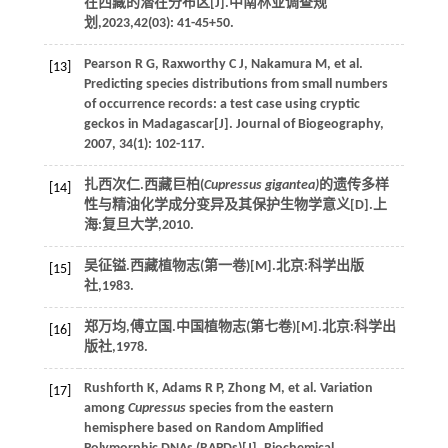
在西藏的潜在分布区[J].
中南林业调查规
划
,
2023
,
42
(03): 41-45+50.
Pearson
R G
,
Raxworthy
C J
,
Nakamura
M
,
et al
.
[13]
Predicting species distributions from small numbers
of occurrence records: a test case using cryptic
geckos in Madagascar[J].
Journal of Biogeography
,
2007
,
34
(1): 102-117.
扎西次仁.西藏巨柏(
Cupressus gigantea)
的遗传多样
[14]
性与精油化学成分变异及其保护生物学意义[D].上
海:复旦大学,
2010
.
吴征镒.
西藏植物志(第一卷)
[M].北京:科学出版
[15]
社,
1983
.
郑万均,傅立国.
中国植物志(第七卷)
[M].北京:科学出
[16]
版社,
1978
.
Rushforth
K
,
Adams
R P
,
Zhong
M
,
et al
. Variation
[17]
among
Cupressus
species from the eastern
hemisphere based on Random Amplified