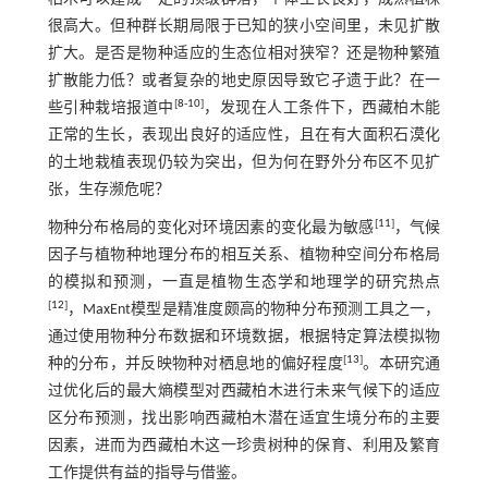
很高大。但种群长期局限于已知的狭小空间里，未见扩散
扩大。是否是物种适应的生态位相对狭窄？还是物种繁殖
扩散能力低？或者复杂的地史原因导致它孑遗于此？在一
[
8
-
10
]
些引种栽培报道中
，发现在人工条件下，西藏柏木能
正常的生长，表现出良好的适应性，且在有大面积石漠化
的土地栽植表现仍较为突出，但为何在野外分布区不见扩
张，生存濒危呢？
[
11
]
物种分布格局的变化对环境因素的变化最为敏感
，气候
因子与植物种地理分布的相互关系、植物种空间分布格局
的模拟和预测，一直是植物生态学和地理学的研究热点
[
12
]
，MaxEnt模型是精准度颇高的物种分布预测工具之一，
通过使用物种分布数据和环境数据，根据特定算法模拟物
[
13
]
种的分布，并反映物种对栖息地的偏好程度
。本研究通
过优化后的最大熵模型对西藏柏木进行未来气候下的适应
区分布预测，找出影响西藏柏木潜在适宜生境分布的主要
因素，进而为西藏柏木这一珍贵树种的保育、利用及繁育
工作提供有益的指导与借鉴。