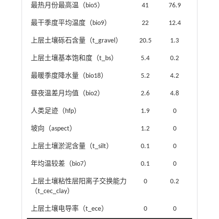
最热月份最高温（bio5）
41
76.9
最干季度平均温度（bio9）
22
12.4
上层土壤砾石含量（t_gravel）
20.5
1.3
上层土壤基本饱和度（t_bs）
5.4
0.2
最暖季度降水量（bio18）
5.2
4.2
昼夜温差月均值（bio2）
2.6
4.8
人类足迹（hfp）
1.9
0
坡向（aspect）
1.2
0
上层土壤淤泥含量（t_silt）
0.1
0
年均温较差（bio7）
0.1
0
上层土壤粘性层阳离子交换能力
0
0.2
（t_cec_clay）
上层土壤电导率（t_ece）
0
0