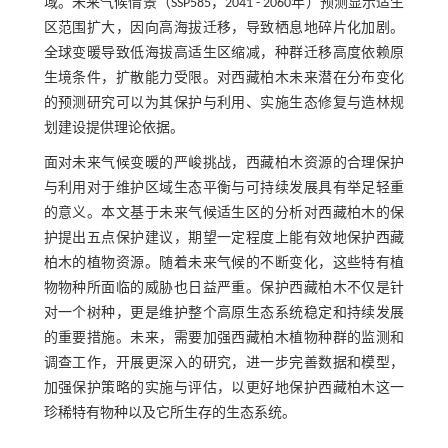
域。未来气候情景（SSP585，2041 - 2060年）预测显示适生
区范围扩大，因向高海拔迁移，导致栖息地碎片化加剧。
全球变暖导致低海拔高适生区缩减，种群迁移高度依赖原
生境条件，扩散能力受限。对西藏柏木未来潜在分布变化
的预测研究可以为其保护与利用、实施生态修复与造林规
划建设提供理论依据。
面对未来气候变暖的严峻挑战，西藏柏木资源的合理保护
与利用对于维护区域生态平衡与可持续发展具有举足轻重
的意义。本文基于未来气候适生区的分析对西藏柏木的保
护提出五点保护建议，期望一定程度上能有效地保护西藏
柏木的植物资源。随着未来气候的不断变化，这些特有植
物物种所面临的威胁也日益严重。保护西藏柏木不仅是针
对一个树种，更是维护整个高原生态系统稳定和持续发展
的重要措施。未来，需要加强西藏柏木植物种群的监测和
调查工作，开展更深入的研究，进一步完善数据和模型，
加强保护策略的实施与评估，以更好地保护西藏柏木这一
珍稀特有物种以及它所生存的生态系统。