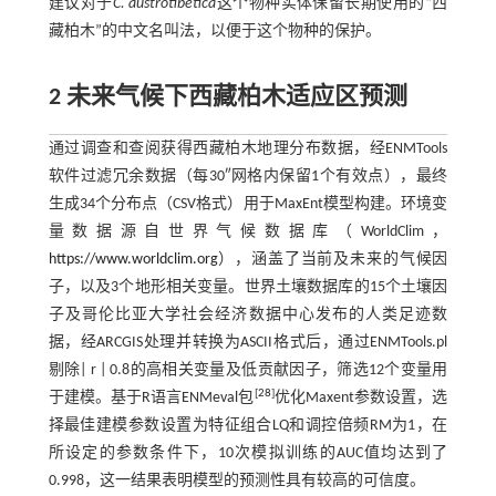
建议对于
C. austrotibetica
这个物种实体保留长期使用的“西
藏柏木”的中文名叫法，以便于这个物种的保护。
2 未来气候下西藏柏木适应区预测
通过调查和查阅获得西藏柏木地理分布数据，经ENMTools
软件过滤冗余数据（每30″网格内保留1个有效点），最终
生成34个分布点（CSV格式）用于MaxEnt模型构建。环境变
量数据源自世界气候数据库（WorldClim，
https://www.worldclim.org
），涵盖了当前及未来的气候因
子，以及3个地形相关变量。世界土壤数据库的15个土壤因
子及哥伦比亚大学社会经济数据中心发布的人类足迹数
据，经ARCGIS处理并转换为ASCII格式后，通过ENMTools.pl
剔除| r | 0.8的高相关变量及低贡献因子，筛选12个变量用
[
28
]
于建模。基于R语言ENMeval包
优化Maxent参数设置，选
择最佳建模参数设置为特征组合LQ和调控倍频RM为1，在
所设定的参数条件下，10次模拟训练的AUC值均达到了
0.998，这一结果表明模型的预测性具有较高的可信度。