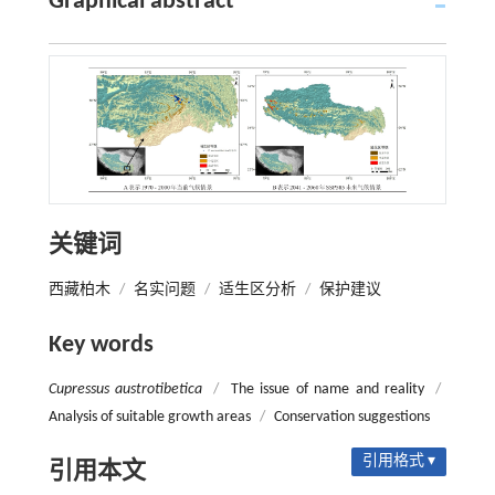
Graphical abstract
关键词
西藏柏木
/
名实问题
/
适生区分析
/
保护建议
Key words
Cupressus austrotibetica
/
The issue of name and reality
/
Analysis of suitable growth areas
/
Conservation suggestions
引用格式 ▾
引用本文