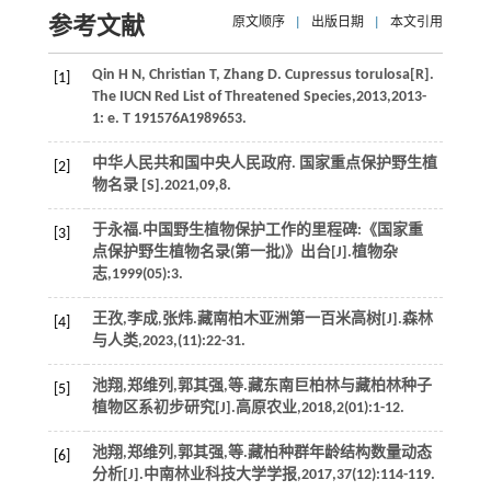
参考文献
原文顺序
|
出版日期
|
本文引用
Qin
H N
,
Christian
T
,
Zhang
D
. Cupressus torulosa[R].
[1]
The IUCN Red List of Threatened Species,
2013
,2013-
1: e. T 191576A1989653.
中华人民共和国中央人民政府.
国家重点保护野生植
[2]
物名录
[S].2021,09,
8
.
于永福.中国野生植物保护工作的里程碑:《国家重
[3]
点保护野生植物名录(第一批)》出台[J].
植物杂
志
,
1999
(05):3.
王孜,李成,张炜.藏南柏木亚洲第一百米高树[J].
森林
[4]
与人类
,
2023
,(11):22-31.
池翔,郑维列,郭其强,
等
.藏东南巨柏林与藏柏林种子
[5]
植物区系初步研究[J].
高原农业
,
2018
,
2
(01):1-12.
池翔,郑维列,郭其强,
等
.藏柏种群年龄结构数量动态
[6]
分析[J].
中南林业科技大学学报
,
2017
,
37
(12):114-119.