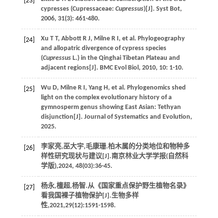
[23]
cypresses (Cupressaceae:
Cupressus
)[J].
Syst Bot
,
2006
,
31
(3): 461-480.
Xu
T T
,
Abbott
R J
,
Milne
R I
,
et al
. Phylogeography
[24]
and allopatric divergence of cypress species
(
Cupressus
L.) in the Qinghai Tibetan Plateau and
adjacent regions[J].
BMC Evol Biol
,
2010
,
10
: 1-10.
Wu
D
,
Milne
R I
,
Yang
H
,
et al
. Phylogenomics shed
[25]
light on the complex evolutionary history of a
gymnosperm genus showing East Asian: Tethyan
disjunction[J].
Journal of Systematics and Evolution
,
2025
.
李家亮,巫大宇,毛康珊.柏木属的分类地位和物种多
[26]
样性研究现状与建议[J].
南京林业大学学报(自然科
学版)
,
2024
,
48
(03):36-45.
杨永,檀超,杨智.从《国家重点保护野生植物名录》
[27]
看我国裸子植物保护[J].
生物多样
性
,
2021
,
29
(12):1591-1598.