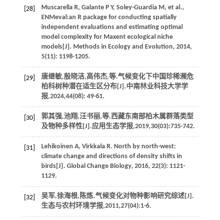
Muscarella
R
,
Galante
P Y
,
Soley-Guardia
M
,
et al
.,
[28]
ENMeval:an R package for conducting spatially
independent evaluations and estimating optimal
model complexity for Maxent ecological niche
models[J].
Methods in Ecology and Evolution
,
2014
,
5
(11): 1198-1205.
唐继敏,殷晓洁,高伟杰,
等
.气候变化下中国珍稀濒危
[29]
柏科树种潜在适生区分布[J].
中南林业科技大学学
报
,
2024
,
44
(08): 49-61.
郭其强,池翔,汪书丽,
等
.西藏东南部柏木属群落类型
[30]
及物种多样性[J].
应用生态学报
,
2019
,
30
(03):735-742.
Lehikoinen
A
,
Virkkala
R
. North by north-west:
[31]
climate change and directions of density shifts in
birds[J].
Global Change Biology
,
2016
,
22
(3): 1121-
1129.
吴军,徐海根,陈炼.气候变化对物种影响研究综述[J].
[32]
生态与农村环境学报
,
2011
,
27
(04):1-6.