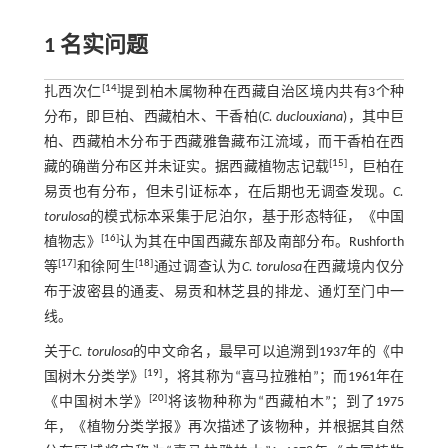
1 名实问题
[
14
]
扎西次仁
提到柏木属物种在西藏自治区境内共有3个种
分布，即巨柏、西藏柏木、干香柏(
C. duclouxiana
)，其中巨
柏、西藏柏木分布于西藏雅鲁藏布江流域，而干香柏在西
[
15
]
藏的确凿分布区并未证实。据西藏植物志记载
，巨柏在
易贡也有分布，但未引证标本，在后期也无调查发现。
C.
torulosa
的模式标本采集于尼泊尔，基于形态特征，《中国
[
16
]
植物志》
认为其在中国西藏东部及南部分布。Rushforth
[
17
]
[
18
]
等
和徐阿生
通过调查认为
C. torulosa
在西藏境内仅分
布于波密县的通麦、易贡和林芝县的排龙、通灯至门中一
线。
关于
C. torulosa
的中文命名，最早可以追溯到1937年的《中
[
19
]
国树木分类学》
，将其称为“喜马拉雅柏”；而1961年在
[
20
]
《中国树木学》
将该物种称为“西藏柏木”；到了1975
年，《植物分类学报》再次描述了该物种，并根据其自然