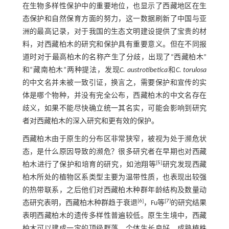
在生物多样性保护中的重要地位，也显示了西藏地区在生
态保护和自然保育方面的努力，这一数据刷新了中国与亚
洲的最高记录，对于我国的生态文明建设提供了宝贵的材
料，对西藏柏木的研究和保护具有重要意义。但在不同报
道时对于最高柏木的名称产生了分歧，出现了“西藏柏木”
和“藏南柏木”两种提法，发现
C. austrotibetica
和
C. torulosa
的中文名并未被一致引证，换言之，需要保护和宣传的实
体是哪个物种，并没有完全公布，西藏柏木的中文名存在
歧义，如果不能尽快确立统一其名实，可能会影响到研究
者对西藏柏木的深入研究和更有效的保护。
西藏柏木由于原生的分布区非常狭窄，被视为处于濒危状
态，是什么原因导致的濒危？很多研究者在早期也对西藏
[
5
]
柏木进行了保护和培育的研究，如池翔等
研究发现西藏
柏木所处的植物区系类型主要为温带性质，也表现出较强
的热带联系，之后他们对西藏柏木种群年龄结构及数量动
[
6
]
[
7
]
态研究表明，西藏柏木种群趋于衰退
，Fu等
的研究结果
表明西藏柏木的遗传多样性普遍较低。原生生境中，西藏
柏木可以建成一定的顶级群落，个体生长良好，成熟植株