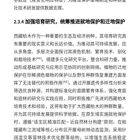
参数及气候变化响应特征，为精准保护策略制定和种群复
壮技术研发提供数据支撑。
2.3.4 加强培育研究，统筹推进就地保护和迁地保护
西藏柏木作为一种重要的生态及经济树种，其培育研究具
有重要的现实意义和长远价值。为推动其可持续发展，应
从多角度、多层次全面探讨其濒危机制、繁育技术、驯化
[
44
]
和栽培技术
。搭建多元化研究平台，整合科研力量，推
动形成基础研究与应用示范协同的创新网络。植物的迁地
保护在珍稀濒危植物的保护以及野生种群恢复重建方面发
[
45
]
挥了无法替代的积极作用
。通过开展遗传多样性分析来
筛选优良种源，并构建标准化的苗圃繁育体系，强化育苗
和造林的研究与实践应用，同时积极推广先进的西藏柏木
培育技术和经验，这将有助于扩大西藏柏木的种群数量，
并为其可持续发展提供科学依据。在原生境实施就地保护
时，遵循“适生区精准匹配—近自然林分构建”原则，在帕
隆藏布江流域等核心分布区开展母树林动态监测，采用针
阔混交等营林技术优化群落结构，以增强生态系统稳定