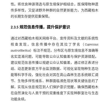
性。将优良种源筛选与原生境保护相结合，既保障物种遗
传多样性，又促进野外种群的自然更新能力，为西藏柏木
的长期生存提供双重保障。
2.3.5 规范信息传播，提升保护意识
通过对西藏柏木相关网络平台、宣传资料及文献的系统性
核查发现，信息传播中存在其拉丁学名（
Cupressus
austrotibetica
）标注不规范，分布区与原生境信息不准确等
名实混淆问题，可能导致公众认知偏差与保护资源错配。
建议规范信息传播以规避公众认知偏差，通过修正表述分
歧、动态更新官方平台监测数据、可视化呈现物种生态功
能等科学手段，强化社会对其在高山森林生态系统碳汇调
节、生物多样性维系、种群面临濒危现状等关键信息的了
解，实现从信息规范到人们保护意识觉醒，确保西藏柏木
在自然演化与人类干预的双重维度下实现种群复壮与生态
功能永续。