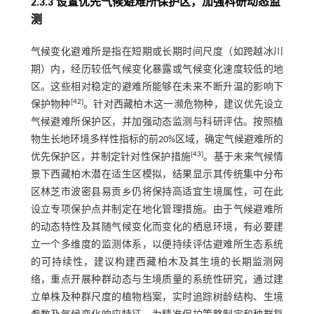
2.3.3 设置优先气候避难所保护区，加强科研动态监
测
气候变化避难所是指在短期或长期时间尺度（如跨越冰川
期）内，经历较低气候变化暴露或气候变化速度较低的地
区。这些相对稳定的避难所能够在未来不断升温的影响下
[
42
]
保护物种
。针对西藏柏木这一濒危物种，建议优先设立
气候避难所保护区，并加强动态监测与科研评估。按照植
物生长地环境多样性指标的前20%区域，确定气候避难所的
[
43
]
优先保护区，并制定针对性保护措施
。基于未来气候情
景下西藏柏木潜在适生区模拟，结果显示其传统集中分布
区林芝市波密县易贡乡仍将保持高适宜生境属性，可在此
设立专项保护点并制定在地化管理措施。由于气候避难所
的动态特性及其随气候变化而变化的栖息环境，有必要建
立一个多维度的监测体系，以便持续评估避难所生态系统
的可持续性，建议构建西藏柏木及其生境的长期监测网
络，重点开展种群动态与生境质量的系统性研究，通过建
立单株及种群尺度的植物档案，实时追踪树龄结构、生境