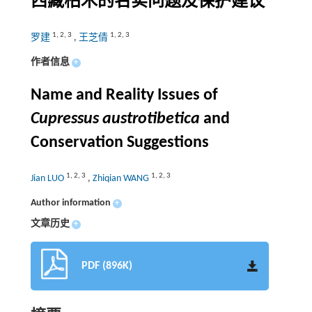
西藏柏木的名实问题及保护建议
1
,
2
,
3
1
,
2
,
3
罗建
,
王芝倩
作者信息
+
Name and Reality Issues of
Cupressus austrotibetica
and
Conservation Suggestions
1
,
2
,
3
1
,
2
,
3
Jian LUO
,
Zhiqian WANG
Author information
+
文章历史
+
PDF (896K)