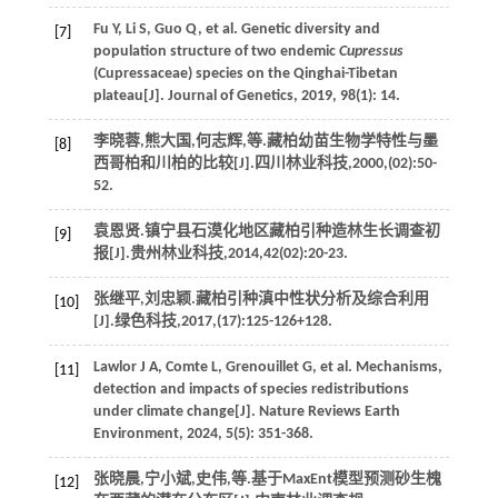
Fu
Y
,
Li
S
,
Guo
Q
,
et al
. Genetic diversity and
[7]
population structure of two endemic
Cupressus
(Cupressaceae) species on the Qinghai-Tibetan
plateau[J].
Journal of Genetics
,
2019
,
98
(1): 14.
李晓蓉,熊大国,何志辉,
等
.藏柏幼苗生物学特性与墨
[8]
西哥柏和川柏的比较[J].
四川林业科技
,
2000
,(02):50-
52.
袁恩贤.镇宁县石漠化地区藏柏引种造林生长调查初
[9]
报[J].
贵州林业科技
,
2014
,
42
(02):20-23.
张继平,刘忠颖.藏柏引种滇中性状分析及综合利用
[10]
[J].
绿色科技
,
2017
,(17):125-126+128.
Lawlor
J A
,
Comte
L
,
Grenouillet
G
,
et al
. Mechanisms,
[11]
detection and impacts of species redistributions
under climate change[J].
Nature Reviews Earth
Environment
,
2024
,
5
(5): 351-368.
张晓晨,宁小斌,史伟,
等
.基于MaxEnt模型预测砂生槐
[12]