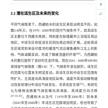
2.2 潜在适生区及未来的变化
不同气候情景下，西藏柏木的适生区表现出明显不同。如
图1
-A所示，在1970 - 2000年的现代气候条件下，其高适生
区主要位于西藏东南部，特别是在帕隆藏布江流域及周边
地区；中适生区和低适生区则向周边地区扩展。这些高适
生区域受到来自印度洋的暖湿气流沿雅鲁藏布江北上的影
[
30
]
响，气候温暖湿润，形成了植被茂盛的环境
，为西藏柏
木的繁衍提供了良好的生态环境。而在2041 - 2060年SSP585
高排放气候情景（
图1
-B）下，气候条件变化剧烈，适生区
的范围与位置发生明显变动，高适生区和中适生区范围有
所扩大，尤其是向高海拔地区延伸。温度升高驱动植物通
[
31
]
过改变地理分布适应气候变化，寻求适宜生境
。有研究
认为植物会随着气候变暖向高海拔、高纬度方向迁移
[
27
,
32
,
33
]
。西藏柏木从当代（1970年至2000年）到未来
（2041年至2060年）年适生区范围增加明显，但也导致了