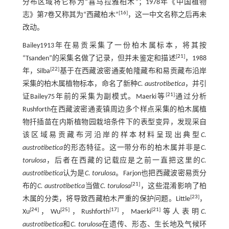
分布区域将它称为“喜马拉雅柏木”；1978年《中国植物
[
16
]
志》第7卷又称其为“西藏柏木”
，这一中文名称之后再未
改动。
Bailey1913年在易贡采集了一份柏木属标本，将其按
[
21
]
“Tsanden”的采集名做了记录，但并未鉴定和描述
，1988
[
22
]
年，Silba
基于在西藏波密通麦帕隆藏布和易贡藏布沿岸
采集的柏木属植物标本，命名了新种
C. austrotibetica
，并引
[
21
]
证Bailey75年前的采集为副模式。Maerki等
通过分析
Rushforth在西藏波密通麦镇周边多个样点采集的柏木属植
物扦插苗在内斯植物园栽培条件下的表型变异，发现采自
该区域易贡藏布河沿岸的样本材料呈现出典型
C.
austrotibetica
的形态特征。这一带分布的柏木属并非是
C.
torulosa
，后者在西藏的记载应是之前一直把这里的
C.
austrotibetica
认为是
C. torulosa
。Farjon也把西藏波密易贡分
[
21
]
布的
C. austrotibetica
当做
C. torulosa
，这些混淆影响了柏
[
23
]
木属的分类，将导致西藏柏木严重的保护问题。Little
，
[
24
]
[
25
]
[
17
]
[
21
]
Xu
，Wu
，Rushforth
，Maerki
等人表明
C.
austrotibetica
和
C. torulosa
在遗传、形态、生长地及气候环