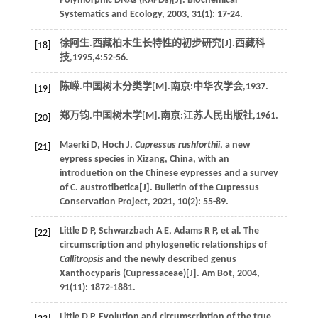
Polymorphic DNAs (RAPDs)[J].
Biochemical
Systematics and Ecology
,
2003
,
31
(1): 17-24.
徐阿生.西藏柏木生长特性的初步研究[J].
西藏科
[18]
技
,
1995
,
4
:52-56.
陈嵘.
中国树木分类学
[M].南京:中华农学会,
1937
.
[19]
郑万钧.
中国树木学
[M].南京:江苏人民出版社,
1961
.
[20]
Maerki
D
,
Hoch
J
.
Cupressus rushforthii
, a new
[21]
eypress species in Xizang, China, with an
introduetion on the Chinese eypresses and a survey
of C. austrotibetica[J].
Bulletin of the Cupressus
Conservation Project
,
2021
,
10
(2): 55-89.
Little
D P
,
Schwarzbach
A E
,
Adams
R P
,
et al
. The
[22]
circumscription and phylogenetic relationships of
Callitropsis
and the newly described genus
Xanthocyparis (Cupressaceae)[J].
Am Bot
,
2004
,
91
(11): 1872-1881.
Little
D P
. Evolution and circumscription of the true