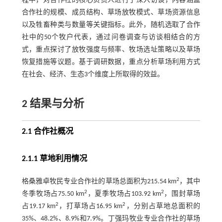
程中，对合作社的核心负责人进行了深入访谈，内容涵盖
合作社的规模、成员结构、草场放牧模式、草场资源信息
以及牲畜种类与数量等关键指标。此外，随机选取了合作
社中的50个牧户代表，通过问卷调查与访谈相结合的方
式，重点探讨了放牧强度与频率、牧场选址策略以及草场
恢复措施等议题。基于调研数据，重点分析草场利用方式
在社会、经济、生态3个维度上所取得的效益。
2 结果与分析
2.1 合作社概况
2.1.1 草地利用情况
2
格桑雅卓牧民专业合作社的草场总面积为215.54 km
，其中
2
2
冬季牧场占75.50 km
，夏季牧场占103.92 km
，围封草场
2
2
占19.17 km
，打草场占16.95 km
，分别占草地总面积的
35%、48.2%、8.9%和7.9%。丁强玛牧业专业合作社的草场