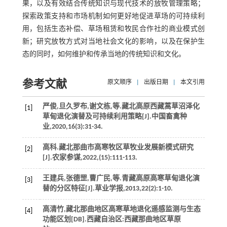
果，以及有效结合传统知识与现代技术的放牧管理策略；
探索政策支持和市场机制如何更好地促进草场的可持续利
用，包括生态补偿、草场租赁和牧民合作社的商业模式创
新；研究放牧方式对当地社会文化的影响，以及在保护生
态的同时，如何维护和传承当地的传统知识和文化。
参考文献
原文顺序
|
出版日期
|
本文引用
严俊,旦久罗布,谢文栋,
等
.藏北高原西藏蒿草沼泽化
[1]
草甸退化演替及可持续利用策略[J].
中国畜禽种
业
,
2020
,
16
(3):31-34.
高科.藏北那曲市高寒牧区草牧业发展新模式研究
[2]
[J].
农家参谋
,
2022
,(15):111-113.
王建兵,张德罡,曹广民,
等
.青藏高原高寒草甸退化演
[3]
替的分区特征[J].
草业学报
,
2013
,
22
(2):1-10.
高清竹,藏北那曲地区高寒草地退化遥感监测与生态
[4]
功能区划[DB].
西藏自治区:西藏那曲地区草原