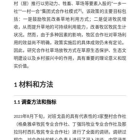
村（居）推行以劳动力、牲畜、草场等要素入股的“一乡一
[
9
]
社”“一村一合”集团式合作社模式
。该政策的主要目标包
括：一是鼓励牧民改善草地利用方式；二是促进牧民增
收，从而提升草地的可持续利用能力，改善牧区牧民生计
状况。然而，由于多种因素的影响，牧区合作社对草场利
用的效益尚不明确，政策实施后的具体成效仍未有定论。
因此，研究合作社草场放牧方式在草原生态保护、生态文
明建设以及乡村振兴中的作用，具有重要的理论意义和现
实价值。
1 材料和方法
1.1 调查方法和指标
2023年8月下旬，对班戈县的具有代表性的3家整村合作社
（格桑雅卓牧民专业合作社、丁强玛牧业专业合作社及那
拉玛村西扎牧民专业合作社）进行了全面的调研。调研过