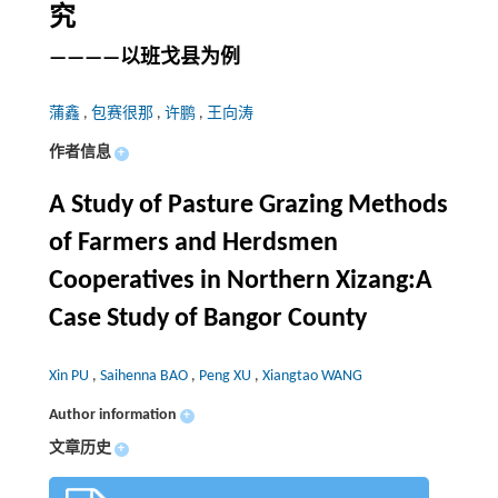
究
————以班戈县为例
蒲鑫
,
包赛很那
,
许鹏
,
王向涛
作者信息
+
A Study of Pasture Grazing Methods
of Farmers and Herdsmen
Cooperatives in Northern Xizang:A
Case Study of Bangor County
Xin PU
,
Saihenna BAO
,
Peng XU
,
Xiangtao WANG
Author information
+
文章历史
+