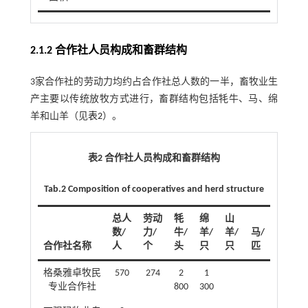
2.1.2 合作社人员构成和畜群结构
3家合作社的劳动力均约占合作社总人数的一半，畜牧业生
产主要以传统放牧方式进行，畜群结构包括牦牛、马、绵
羊和山羊（见
表2
）。
表2 合作社人员构成和畜群结构
Tab.2 Composition of cooperatives and herd structure
总人
劳动
牦
绵
山
数/
力/
牛/
羊/
羊/
马/
合作社名称
人
个
头
只
只
匹
格桑雅卓牧民
570
274
2
1
专业合作社
800
300