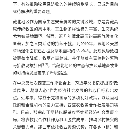
下，有效推动牧民经济收入的持续稳步增长，已成为目前
亟待解决的重要课题。
藏北地区作为国家生态安全屏障的关键区域，亦是青藏高
原传统牧区的集中地，其生物多样性极为丰富、生态系统
[
3
]
尤为敏感脆弱
。然而，近几年藏北高原的高寒气候变化
显著，加之人类活动的持续干扰，到2010年，该地区天然
[
4
]
草地退化面积已占据总草地面积的58.2%
。此现象导致植
被覆盖度降低，牧草产量缩减，并伴随着有毒植物的繁殖
[
5
-
7
]
与扩散现象加剧
，给藏北地区的生态保护及草地畜牧业
的可持续发展带来了严峻挑战。
在中央第七次西藏工作座谈会上，习近平总书记提出将“改
善民生、凝聚人心”作为经济社会发展的核心目标和出发
点。近年来，得益于党和国家的多项利好政策，以及当地
政府和金融机构的强力支持，西藏农牧民合作社发展迅猛
[
8
]
。目前，那曲市正坚持以脱贫攻坚统揽经济社会发展全
局，将农牧民合作社作为巩固脱贫成果、推动乡村振兴的
关键着力点。那曲市依托牧业资源优势，在各乡（镇）和