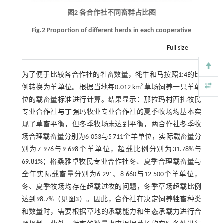
图2 各合作社不同畜群占比图
Fig.2 Proportion of different herds in each cooperative
Full size
为了便于比较各合作社的牲畜数量，牦牛和马按照1:4的比
2
例转换为羊单位。根据当地每0.012 km
草场饲养一只羊单
位的载畜量标准进行计算。结果显示：那拉玛村西扎牧民
专业合作社与丁强玛牧业专业合作社的夏季牧场均基本实
现了草畜平衡，但冬季牧场未达到平衡，两合作社冬季牧
场合理载畜量分别为6 053与5 711个羊单位，实际载畜量分
别为7 976与9 698个羊单位，超载比例分别为31.78%与
69.81%；格桑雅卓牧民专业合作社冬、夏季合理载畜量与
全年实际载畜量分别为6 291、8 660与12 500个羊单位，
冬、夏季牧场均存在超载过牧的问题，冬季草场超载比例
达到98.7%（见
图3
）。因此，合作社在决定饲养牲畜种类
和数量时，需要根据草地的承载能力和生态承载力进行合