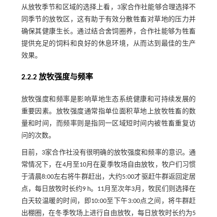
从放牧季节和区域的选择上看，3家合作社能够合理选择不
同季节的放牧区，这有助于有效分散牲畜对草地的压力并
确保其健康生长。通过结合舍饲圈养，合作社能够为牲畜
提供充足的饲料和良好的休息环境，从而达到最佳的生产
效果。
2.2.2 放牧强度与频率
放牧强度和频率是影响草地生态系统健康和可持续发展的
重要因素。放牧强度通常指单位面积草地上放牧牲畜的数
量和时间，而频率则是指同一区域短时间内被牲畜重复访
问的次数。
目前，3家合作社没有很明确的放牧强度和频率的意识。通
常情况下，在4月至10月在夏季牧场自由放牧，牧户们习惯
于清晨8:00左右将牛群赶出，大约5:00才驱赶牛群返回定居
点，每日放牧时长约9 h。11月至次年3月，牧民们则选择在
白天较温暖的时间，即10:00至下午3:00点之间，将牛群赶
出棚圈，在冬季牧场上进行自由放牧，每日放牧时长约为5