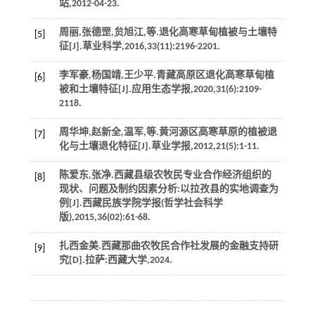
站
,2012-04-23.
周丽,张德罡,贠旭江,
等
.退化高寒草甸植被与土壤特
[5]
征[J].
草业科学
,
2016
,
33
(11):2196-2201.
李军豪,杨国靖,王少平.青藏高原区退化高寒草甸植
[6]
被和土壤特征[J].
应用生态学报
,
2020
,
31
(6):2109-
2118.
周华坤,赵新全,温军,
等
.黄河源区高寒草原的植被退
[7]
化与土壤退化特征[J].
草业学报
,
2012
,
21
(5):1-11.
陈爱东,张净.西藏县级农牧民专业合作经济组织的
[8]
现状、问题及制约因素分析:以拉孜县的实地调查为
例[J].
西藏民族学院学报(哲学社会科学
版)
,
2015
,
36
(02):61-68.
扎西金美.西藏那曲农牧民合作社发展的金融支持研
[9]
究[D].拉萨:西藏大学,
2024
.