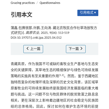
Grazing practices
/
Questionnaires
引用格式 ▾
引用本文
蒲鑫,包赛很那,许鹏,王向涛. 藏北农牧民合作社草场放牧方
式研究[J].
高原农业
, 2025, 9(04): 513-519
DOI:10.19707/j.cnki.jpa.2025.04.012
上一篇
下一篇
青藏高原，作为我国不可或缺的畜牧业生产基地与生态安
全的关键屏障，其草地生态的精细保护与绿色可持续发展
[
1
,
2
]
策略的实施具有至关重要的作用
。然而，鉴于西藏地区
独特而复杂的地理环境及深厚的历史文化背景，该区域草
原畜牧业的可持续发展始终是我国经济发展面临的重大难
题与挑战。这一问题不仅与牧民群体的脱贫致富之路息息
相关，更在深层次上影响着边疆地区的社会稳定与民族团
结的总体格局。因此，探讨如何在维护生态环境的前提