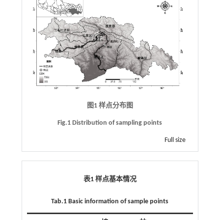
图1 样点分布图
Fig.1 Distribution of sampling points
Full size
表1 样点基本情况
Tab.1 Basic information of sample points