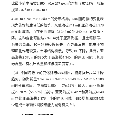
3
比最小值中海拔1 380 m(0.6 277 g/cm
)增加了87.19%，随海
拔呈2 378 m > 3 342 m >
4 340 m > 741 m > 1 380 m的分布格局。SBD随海拔的变化表
现为先增加后降低的趋势，从低海拔741 m到亚高海拔2 378
m逐渐增加，而在更高海拔（3 342 m和4 340 m）又有所下
降。这种变化可能与2 378 m处于亚高海拔，且土壤砂砾、
石块含量高、SOM分解较慢有关，而更高海拔可能由于物
理风化作用较强，土壤结构松散，导致SBD下降。此外，亚
高海拔2 378 m的SBD大于高海拔4 340 m的原因可能与其沙
砾含量、有机质含量和植被覆盖度有关。
（3）不同海拔TP的变化则与SBD相反，随海拔升高呈下降
趋势，随海拔呈2 378 m > 3 342 m > 4 340 m > 741 m > 1 380
m的分布格局，中海拔1 380 m（76.31%）最大，而亚高海
拔2 378 m（55.66%）最小。亚高海拔3 342 m和高海拔4 340
m TP比亚高海拔2 378 m小的原因可能与SBD增加和SOM减
[
17
]
少造成土壤颗粒间胶结能力减弱有关
。