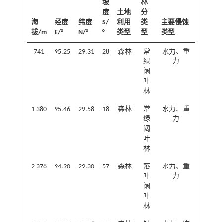
坡
林
度
土地
分
海
经度
纬度
S/
利用
类
主要侵蚀
拔/m
E/°
N/°
°
类型
型
类型
741
95.25
29.31
28
森林
常
水力、重
绿
力
阔
叶
林
1 380
95.46
29.58
18
森林
常
水力、重
绿
力
阔
叶
林
2 378
94.90
29.30
57
森林
落
水力、重
叶
力
阔
叶
林