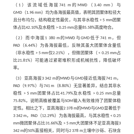
（1）该流域低海拔741 m的MWD（3.40 mm）与
GMD（1.96 mm）均为各海拔最高值，表明其团聚体粒径大
且分布均匀，结构稳定性最优，与其非水稳性 > 5 mm团聚
体占比42.10%及水稳性 > 0.25 mm总量85.58%高度吻合。
（2）而中海拔1 380 m的MWD与GMD低于741 m，但
PAD（6.44%）为各海拔最低，反映其虽大团聚体含量低
（非水稳性 > 5 mm仅2.21%），但微团聚体（ < 0.25 mm占
比21.81%）可能通过紧密堆积形成机械抗性，降低破坏
率。
（3）亚高海拔3 342 m的MWD与GMD接近低海拔741 m，
PAD（9.97%）与741 m（8.80%）无显著差异，结合其非水
稳性 > 5 mm团聚体占比41.79%及水稳性 > 0.25 mm总量
75.82%，说明高植被覆盖与SOM输入有效维持了团聚体稳
定性。相比之下，亚高海拔2 378 m的MWD与GMD显著低于
3 342 m，PAD（12.29%）为各海拔最高，与其水稳性 < 0.25
mm微团聚体占比31.66%及 > 5 mm大团聚体不足亚高海拔3
342 m的50%直接相关，同时与2 378 m土壤中沙砾、石块含