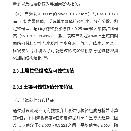
量多以及枯落物较少等因素密切相关。
（4）高海拔4 340 m的MWD（1.79 mm）与GMD（0.67
mm）均为最低值，反映其团聚体粒径细小、分布分散、稳
定性最差，与非水稳性及水稳性 < 0.25 mm微团聚体占比最
高（32.15%与38.43%）一致，表明高海拔4 340 m土壤同时
面临机械稳定性与水稳性同步衰退，气温、降水、强风、
植被类型等环境因子可能通过影响SOM积累与促进物理风
[
26
]
化加剧结构退化
。
2.3 土壤粒径组成及可蚀性
K
值
2.3.1 土壤可蚀性
K
值分布特征
（1）流域
K
值分布特征
通过对该流域不同海拔梯度土壤进行粒径组成分析并计算
其
K
值，不同海拔梯度
K
值随着海拔升高而呈增大趋势（
图
7
）。
K
值介于0.2 090 ~ 0.3 221之间，平均值为0.2 668，随