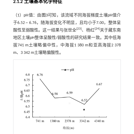
2.1.2 土壤基本化学特征
（1）pH值：由
图3
可知，该流域不同海拔梯度土壤pH值介
于6.52 ~ 6.76，随海拔变化不明显，且均小于7.00，整体呈
[
23
]
[
24
]
酸性至弱酸性。这一结果与张世全
、杨红
关于藏东南
地区土壤pH整体呈酸性/弱酸性的研究结果一致。其中低海
拔741 m土壤略偏中性，中海拔1 380 m和亚高海拔2 378
m、3 342 m土壤略偏酸性。