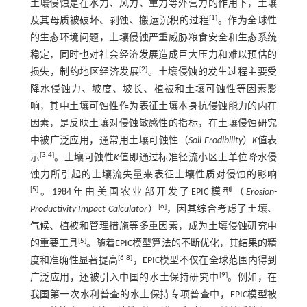
土壤侵蚀是在水力、风力、重力等外营力的作用下，土壤
[
1
]
及其母质被破坏、剥蚀、搬运沉积的过程
。作为全球性
的生态环境问题，土壤侵蚀严重威胁粮食安全和生态系统
稳定，同时也对社会经济发展造成巨大压力和难以预估的
[
2
]
损失，制约地区经济发展
。土壤侵蚀的发生过程主要受
降水侵蚀力、坡度、坡长、植被和土壤可蚀性等因素影
响，其中土壤可蚀性作为表征土壤本身抗侵蚀能力的内在
因素，是反映土壤对侵蚀敏感性的指标，在土壤侵蚀研究
中被广泛应用，通常用土壤可蚀性（
Soil Erodibility
）
K
值表
[
3
,
4
]
示
。土壤可蚀性
K
值即通过标准径流小区上单位降水侵
蚀力所引起的土壤流失量来表征土壤性质对侵蚀的影响
[
5
]
。1984年由美国农业部开发了EPIC模型（
Erosion-
[
6
]
Productivity Impact Calculator
）
，因其综合考虑了土壤、
气候、植被和管理措施等多重因素，成为土壤侵蚀研究中
[
5
]
的重要工具
。随着EPIC模型算法的不断优化，其结果的精
[
6
-
8
]
度和准确性显著提高
，EPIC模型不仅在全球范围内得到
[
9
]
广泛应用，还被引入中国的水土保持研究中
。例如，在
我国第一次水利普查的水土保持专项普查中，EPIC模型被