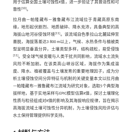
用于估算全国土壤可蚀性
K
值，进一步验证了其普适性和可
[
10
]
靠性
。
拉月曲—帕隆藏布—雅鲁藏布江流域位于青藏高原东南
缘，地形起伏剧烈、地质破碎、降水充沛，具备典型的高
[
11
]
海拔山地河谷侵蚀环境
。该流域自色季拉山北麓延伸至
墨脱，海拔落差达3 800 m以上，气候、水热条件与植被类
型呈明显垂直分异，土壤类型多样，结构疏松，易受侵蚀
[
11
]
。受全球气候变暖与人类干扰共同影响，流域水土流失
风险不断加剧。在该类高山峡谷区域，海拔作为集成温
度、降水、植被覆盖与土壤发育的重要地理因子，成为分
析土壤侵蚀空间分异特征与机制的关键变量本文以拉月曲
—帕隆藏布—雅鲁藏布江流域为研究对象，选取5个典型海
拔样地，基于实地采样与EPIC模型估算
K
值，探讨土壤理化
性质与粒径组成对
K
值的影响及其海拔响应规律，旨在揭示
高海拔流域土壤可蚀性分异机制，为土壤侵蚀风险评估与
水土保持管理提供科学支持。