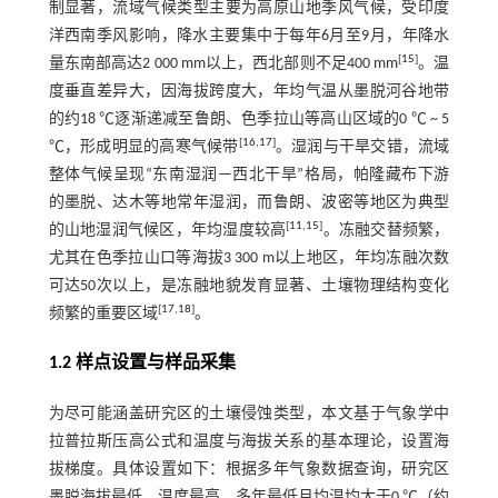
制显著，流域气候类型主要为高原山地季风气候，受印度
洋西南季风影响，降水主要集中于每年6月至9月，年降水
[
15
]
量东南部高达2 000 mm以上，西北部则不足400 mm
。温
度垂直差异大，因海拔跨度大，年均气温从墨脱河谷地带
的约18 ℃逐渐递减至鲁朗、色季拉山等高山区域的0 ℃ ~ 5
[
16
,
17
]
℃，形成明显的高寒气候带
。湿润与干旱交错，流域
整体气候呈现“东南湿润—西北干旱”格局，帕隆藏布下游
的墨脱、达木等地常年湿润，而鲁朗、波密等地区为典型
[
11
,
15
]
的山地湿润气候区，年均湿度较高
。冻融交替频繁，
尤其在色季拉山口等海拔3 300 m以上地区，年均冻融次数
可达50次以上，是冻融地貌发育显著、土壤物理结构变化
[
17
,
18
]
频繁的重要区域
。
1.2 样点设置与样品采集
为尽可能涵盖研究区的土壤侵蚀类型，本文基于气象学中
拉普拉斯压高公式和温度与海拔关系的基本理论，设置海
拔梯度。具体设置如下：根据多年气象数据查询，研究区
墨脱海拔最低，温度最高，多年最低月均温均大于0 ℃（约