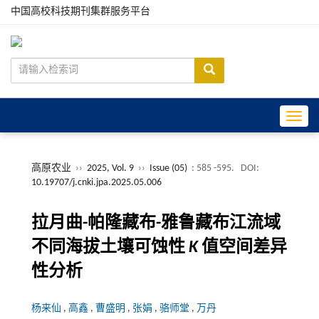
中国高校科技期刊集群服务平台
Toggle
高原农业
››
2025, Vol. 9
››
Issue (05)
: 585 -595.
DOI:
10.19707/j.cnki.jpa.2025.05.006
拉月曲
-
帕隆藏布
-
雅鲁藏布江流域
不同海拔土壤可蚀性
K
值空间差异
性分析
杨来仙
,
高鑫
,
曹盛明
,
张娟
,
骆师堂
,
万丹