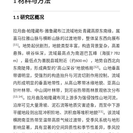
1 材料与方法
1.1 研究区概况
拉月曲-帕隆藏布-雅鲁藏布江流域地处青藏高原东南缘，属
喜马拉雅山脉与横断山脉的过渡地带，整体呈东西向展布
[
11
]
。地势起伏剧烈，地貌类型丰富，构造背景复杂，高差
悬殊，峡谷纵深，流域最高点为南迦巴瓦峰（海拔7 782
m），最低点为墨脱县城附近（约600 m），地势自西北向
[
12
]
东南陡降，形成典型的“高山深谷”地貌格局
。山地垂直
带谱明显，受强烈的构造抬升与河流切割作用控制，流域
内形成明显的垂直地带性，从高山寒带冰缘地貌、亚高山
针叶林带、中山阔叶林带，到河谷热带雨林景观依次分布
[
13
,
14
]
。拉月曲及帕隆藏布河上游多为强侵蚀性山地河流，
沿岸可见大量滑坡、泥石流等地质灾害迹象，而至中下游
[
11
]
平缓地段则出现冲积阶地、洪积扇等堆积地貌
。该流域
横跨南亚热带至温带高原气候过渡带，受季风系统与地形
影响显著，具有显著的空间异质性和季节性差异，季风控