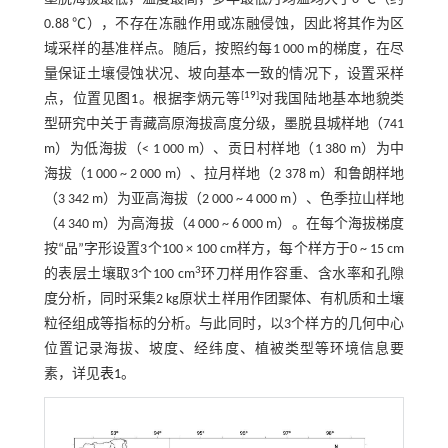
0.88 ℃），不存在冻融作用或冻融侵蚀，因此将其作为区
域采样的基准样点。随后，按照约每1 000 m的梯度，在尽
量保证土壤侵蚀状况、坡向基本一致的情况下，设置采样
[
19
]
点，位置见
图1
。根据李炳元等
对我国陆地基本地貌类
型研究中关于青藏高原海拔高度分级，墨脱县城样地（741
m）为低海拔（< 1 000 m）、贡日村样地（1 380 m）为中
海拔（1 000 ~ 2 000 m）、拉月样地（2 378 m）和鲁朗样地
（3 342 m）为亚高海拔（2 000 ~ 4 000 m）、色季拉山样地
（4 340 m）为高海拔（4 000 ~ 6 000 m）。在每个海拔梯度
按“品”字形设置3个100 × 100 cm样方，每个样方于0 ~ 15 cm
3
的表层土壤取3个100 cm
环刀样用作容重、含水率和孔隙
度分析，同时采集2 kg原状土样用作团聚体、有机质和土壤
粒径组成等指标的分析。与此同时，以3个样方的几何中心
位置记录海拔、坡度、经纬度、植被类型等环境信息要
素，详见
表1
。