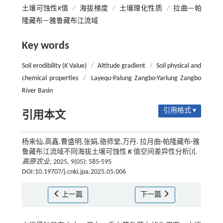
土壤可蚀性
K
值
/
海拔梯度
/
土壤理化性质
/
拉曲—帕
隆藏布—雅鲁藏布江流域
Key words
Soil erodibility (
K
Value)
/
Altitude gradient
/
Soil physical and
chemical properties
/
Layequ-Palung Zangbo-Yarlung Zangbo
River Basin
引用格式 ▾
引用本文
杨来仙,高鑫,曹盛明,张娟,骆师堂,万丹. 拉月曲
-
帕隆藏布
-
雅
鲁藏布江流域不同海拔土壤可蚀性
K
值空间差异性分析[J].
高原农业
, 2025, 9(05): 585-595
DOI:10.19707/j.cnki.jpa.2025.05.006
上一篇
下一篇