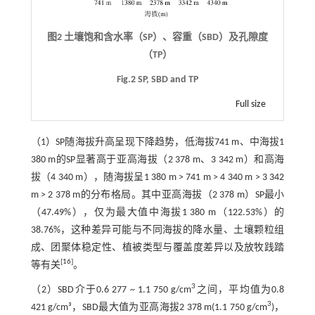
图2 土壤饱和含水率（SP）、容重（SBD）及孔隙度
（TP）
Fig.2 SP, SBD and TP
Full size
（1）SP随海拔升高呈现下降趋势，低海拔741 m、中海拔1
380 m的SP显著高于亚高海拔（2 378 m、3 342 m）和高海
拔（4 340 m），随海拔呈1 380 m > 741 m > 4 340 m > 3 342
m > 2 378 m的分布格局。其中亚高海拔（2 378 m）SP最小
（47.49%），仅为最大值中海拔1 380 m（122.53%）的
38.76%，这种差异可能与不同海拔的降水量、土壤颗粒组
成、团聚体稳定性、植被类型与覆盖度差异以及放牧践踏
[
16
]
等有关
。
3
（2）SBD介于0.6 277 ~ 1.1 750 g/cm
之间，平均值为0.8
3
421 g/cm³，SBD最大值为亚高海拔2 378 m(1.1 750 g/cm
)，