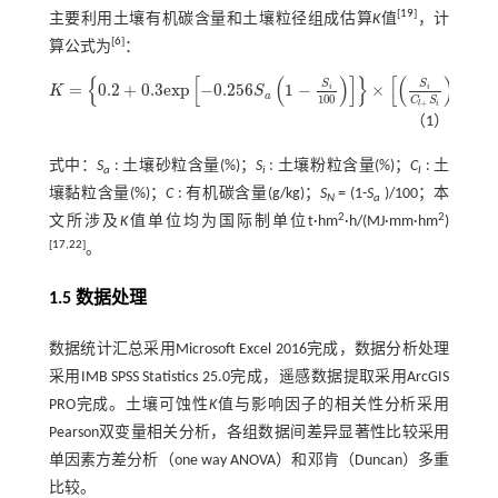
[
19
]
主要利用土壤有机碳含量和土壤粒径组成估算
K
值
，计
[
6
]
算公式为
：
0.3
{
[
(
)
]
}
[
(
)
]
S
S
=
0.2
+
0.3
e
x
p
−
0.256
1
−
×
×
i
i
K
S
K
=
0.2
+
0.3
e
x
p
-
0.256
S
a
1
-
S
i
100
×
S
i
C
l
+
S
i
0.3
×
1
-
0.25
C
C
+
e
x
p
3.72
-
2.95
C
×
1
-
0.
a
100
C
S
+
i
l
（1）
式中：
S
: 土壤砂粒含量(%)；
S
: 土壤粉粒含量(%)；
C
: 土
a
i
l
壤黏粒含量(%)；
C
: 有机碳含量(g/kg)；
S
= (1-
S
)/100；本
N
a
2
2
文所涉及
K
值单位均为国际制单位t·hm
·h/(MJ·mm·hm
)
[
17
,
22
]
。
1.5 数据处理
数据统计汇总采用Microsoft Excel 2016完成，数据分析处理
采用IMB SPSS Statistics 25.0完成，遥感数据提取采用ArcGIS
PRO完成。土壤可蚀性
K
值与影响因子的相关性分析采用
Pearson双变量相关分析，各组数据间差异显著性比较采用
单因素方差分析（one way ANOVA）和邓肯（Duncan）多重
比较。