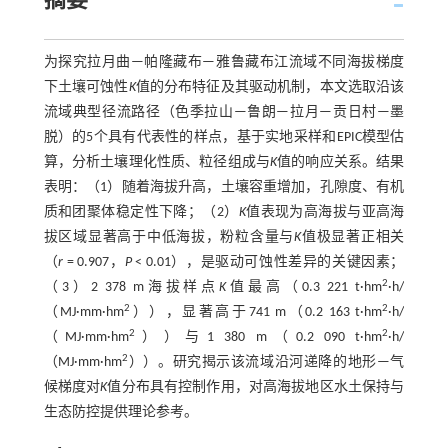
摘要
为探究拉月曲—帕隆藏布—雅鲁藏布江流域不同海拔梯度
下土壤可蚀性
K
值的分布特征及其驱动机制，本文选取沿该
流域典型径流路径（色季拉山—鲁朗—拉月—贡日村—墨
脱）的5个具有代表性的样点，基于实地采样和EPIC模型估
算，分析土壤理化性质、粒径组成与
K
值的响应关系。结果
表明：（1）随着海拔升高，土壤容重增加，孔隙度、有机
质和团聚体稳定性下降；（2）
K
值表现为高海拔与亚高海
拔区域显著高于中低海拔，粉粒含量与
K
值极显著正相关
（
r
= 0.907，
P
< 0.01），是驱动可蚀性差异的关键因素；
2
（3）2 378 m海拔样点
K
值最高（0.3 221 t·hm
·h/
2
2
（MJ·mm·hm
）），显著高于741 m（0.2 163 t·hm
·h/
2
2
（MJ·mm·hm
））与1 380 m（0.2 090 t·hm
·h/
2
（MJ·mm·hm
））。研究揭示该流域沿河递降的地形—气
候梯度对
K
值分布具有控制作用，对高海拔地区水土保持与
生态防控提供理论参考。