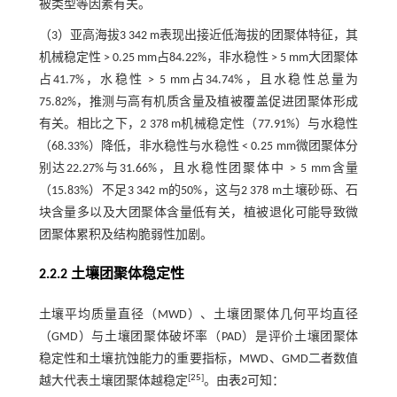
被类型等因素有关。
（3）亚高海拔3 342 m表现出接近低海拔的团聚体特征，其
机械稳定性 > 0.25 mm占84.22%，非水稳性 > 5 mm大团聚体
占41.7%，水稳性 > 5 mm占34.74%，且水稳性总量为
75.82%，推测与高有机质含量及植被覆盖促进团聚体形成
有关。相比之下，2 378 m机械稳定性（77.91%）与水稳性
（68.33%）降低，非水稳性与水稳性 < 0.25 mm微团聚体分
别达22.27%与31.66%，且水稳性团聚体中 > 5 mm含量
（15.83%）不足3 342 m的50%，这与2 378 m土壤砂砾、石
块含量多以及大团聚体含量低有关，植被退化可能导致微
团聚体累积及结构脆弱性加剧。
2.2.2 土壤团聚体稳定性
土壤平均质量直径（MWD）、土壤团聚体几何平均直径
（GMD）与土壤团聚体破坏率（PAD）是评价土壤团聚体
稳定性和土壤抗蚀能力的重要指标，MWD、GMD二者数值
[
25
]
越大代表土壤团聚体越稳定
。由
表2
可知：