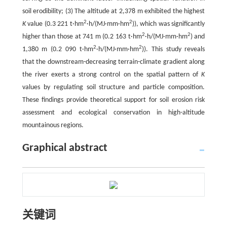
soil erodibility; (3) The altitude at 2,378 m exhibited the highest
2
2
K
value (0.3 221 t·hm
·h/(MJ·mm·hm
)), which was significantly
2
2
higher than those at 741 m (0.2 163 t·hm
·h/(MJ·mm·hm
) and
2
2
1,380 m (0.2 090 t·hm
·h/(MJ·mm·hm
)). This study reveals
that the downstream-decreasing terrain-climate gradient along
the river exerts a strong control on the spatial pattern of
K
values by regulating soil structure and particle composition.
These findings provide theoretical support for soil erosion risk
assessment and ecological conservation in high-altitude
mountainous regions.
Graphical abstract
关键词