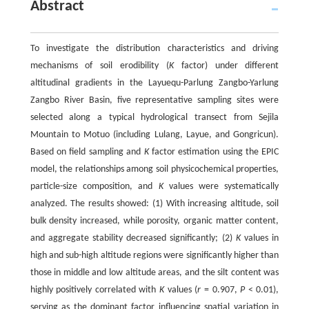
Abstract
To investigate the distribution characteristics and driving
mechanisms of soil erodibility (
K
factor) under different
altitudinal gradients in the Layuequ-Parlung Zangbo-Yarlung
Zangbo River Basin, five representative sampling sites were
selected along a typical hydrological transect from Sejila
Mountain to Motuo (including Lulang, Layue, and Gongricun).
Based on field sampling and
K
factor estimation using the EPIC
model, the relationships among soil physicochemical properties,
particle-size composition, and
K
values were systematically
analyzed. The results showed: (1) With increasing altitude, soil
bulk density increased, while porosity, organic matter content,
and aggregate stability decreased significantly; (2)
K
values in
high and sub-high altitude regions were significantly higher than
those in middle and low altitude areas, and the silt content was
highly positively correlated with
K
values (
r
= 0.907,
P
< 0.01),
serving as the dominant factor influencing spatial variation in