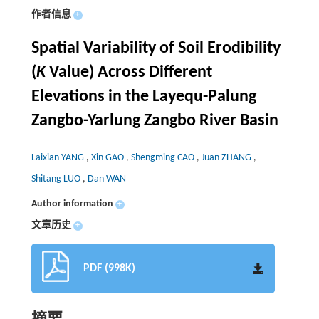
作者信息
+
Spatial Variability of Soil Erodibility
(
K
Value) Across Different
Elevations in the Layequ-Palung
Zangbo-Yarlung Zangbo River Basin
Laixian YANG
,
Xin GAO
,
Shengming CAO
,
Juan ZHANG
,
Shitang LUO
,
Dan WAN
Author information
+
文章历史
+
PDF (998K)