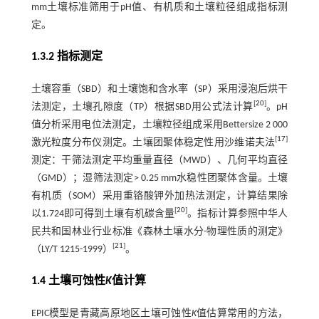
mm土壤标准筛用于pH值、有机质和土壤粒径组成指标测
定。
1.3.2 指标测定
土壤容重（SBD）和土壤饱和含水率（SP）采用浸泡后烘干
[
20
]
法测定，土壤孔隙度（TP）根据SBD用公式法计算
。pH
值分析采用电位法测定，土壤粒径组成采用Bettersize 2 000
[
17
]
激光粒度分布仪测定。土壤团聚体稳定性用沙维诺夫法
测定：干筛法测定平均重量直径（MWD）、几何平均直径
（GMD）；湿筛法测定> 0.25 mm水稳性团聚体含量。土壤
有机质（SOM）采用重铬酸钾外加热法测定，计算结果除
[
20
]
以1.724即可得到土壤有机碳含量
。指标计算参照中华人
民共和国林业行业标准《森林土壤水分-物理性质的测定》
[
21
]
（LY/T 1215-1999）
。
1.4 土壤可蚀性
K
值计算
EPIC模型是青藏高原地区土壤可蚀性
K
值估算常用的方法，