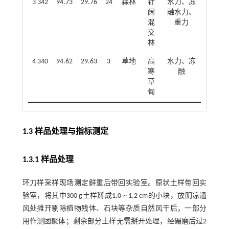
3 342
94.73
29.76
24
森林
针
水力、冻
阔
融水力、
混
重力
交
林
4 340
94.62
29.63
3
草地
高
水力、冻
寒
融
草
甸
1.3 样品处理与指标测定
1.3.1 样品处理
环刀样采样现场测定鲜重后带回实验室。原状土样带回实
验室，将其中300 g土样掰成1.0 ~ 1.2 cm的小块，放阴凉通
风处摊开剔除植物残体、石块等杂质自然风干后，一部分
用作测团聚体；剩余部分土样无需掰开处理，经碾磨后过2