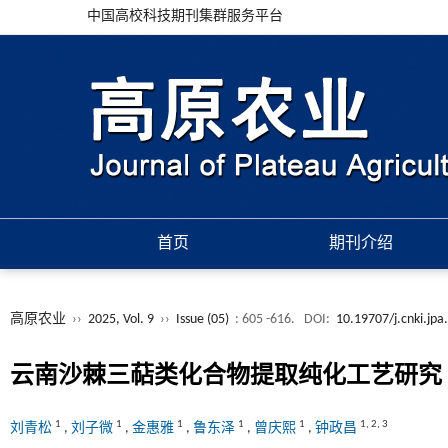
中国高校科技期刊集群服务平台
首页
期刊介绍
高原农业
››
2025, Vol. 9
››
Issue (05)
: 605 -616.
DOI:
10.19707/j.cnki.jp
云南沙棘三萜类化合物提取纯化工艺研究
1
1
1
1
1
1
,
2
,
3
刘青松
,
刘子微
,
金惠雅
,
鲁东泽
,
曾庆熙
,
钟政昌