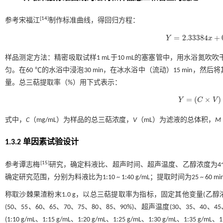
[
14
]
参考宋福江
制作标准曲线，得回归方程：
=
2.33384
+
Y
x
Y
=
2.33384
x
+
0.005
,
r
样品测定方法：精密吸取试样1 mL于10 mL的塞塞管中，用水浴氮吹吹干，
匀。在60 ℃的水浴中浸泡30 min，在冰水浴中（流动）15 min，
量。总三萜提取率（%）用下式表示：
=
(
×
)
Y
C
V
Y
=
(
C
×
V
)
/
M
×
1
式中，
C
（mg/mL）为样品的总三萜浓度，
V
（mL）为滤液的总体积，
M
1.3.2 单因素试验设计
[
15
]
参考谭志梅
研究，确定料液比、超声时间、超声温度、乙醇浓度为
确定研究范围，分别为料液比为1:10 ~ 1:40 g/mL；提取时间为25 ~ 60 mi
称取沙棘果渣粉末1.0 g，以总三萜提取率为指标，固定其他变量(乙醇浓度80
(50、55、60、65、70、75、80、85、90%)、超声温度(30、35、40、45
(1:10 g/mL、1:15 g/mL、1:20 g/mL、1:25 g/mL、1:30 g/mL、1:35