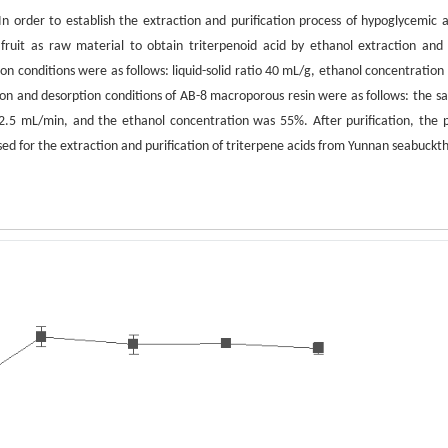
In order to establish the extraction and purification process of hypoglycemic a
fruit as raw material to obtain triterpenoid acid by ethanol extraction and
n conditions were as follows: liquid-solid ratio 40 mL/g, ethanol concentration
n and desorption conditions of AB-8 macroporous resin were as follows: the s
.5 mL/min, and the ethanol concentration was 55%. After purification, the p
sed for the extraction and purification of triterpene acids from Yunnan seabuckt