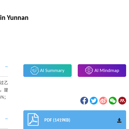
 in Yunnan
AI Summary
AI Mindmap
过乙
%，提
5%；
PDF (1419KB)