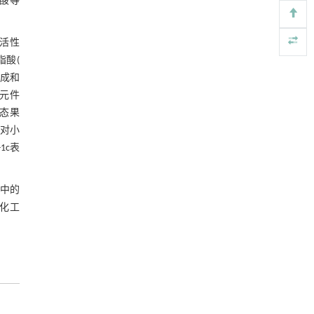
酸等
基于机器学习揭示二氢杨梅素抑制TGF-β/ALK5
[4]
表4 理论最优、最佳配方17、验证试验
信号通路治疗肺纤维化的新机制
的提取率
Engineering
. 2026, Vol.58(3): 1-303
活性
图5 各2因素之间的互作三维图
https://doi.org/10.1016/j.eng.2025.10.017
脂酸(
2.4 不同大孔树脂对总三萜的静态吸附
合成和
用于背面供电网络的纯钌n-TSV加工与极致全干
[5]
和静态解吸结果
节元件
法SOI晶圆减薄技术
图6 不同大孔树脂的吸附量和解吸率
态果
Engineering
. 2026, Vol.58(3): 1-303
2.5 AB-8大孔树脂静态吸附动力学曲线
https://doi.org/10.1016/j.eng.2025.10.026
，对小
1c表
图7 AB-8大孔树脂静态吸附动力学曲线
2.6 上样溶液浓度对动态吸附的影响
中的
化工
图8 上样溶液浓度对动态吸附的影响
2.7 上样溶液PH对动态吸附的影响
图9 上样溶液PH对动态吸附的影响
2.8 上样流速对动态吸附的影响