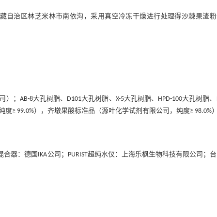
西藏自治区林芝米林市南依沟，采用真空冷冻干燥进行处理得沙棘果渣粉
-8大孔树脂、D101大孔树脂、X-5大孔树脂、HPD-100大孔树脂、H
度≥ 99.0%），齐墩果酸标准品（源叶化学试剂有限公司，纯度≥ 98.0%
涡旋混合器：德国IKA公司；PURIST超纯水仪：上海乐枫生物科技有限公司；