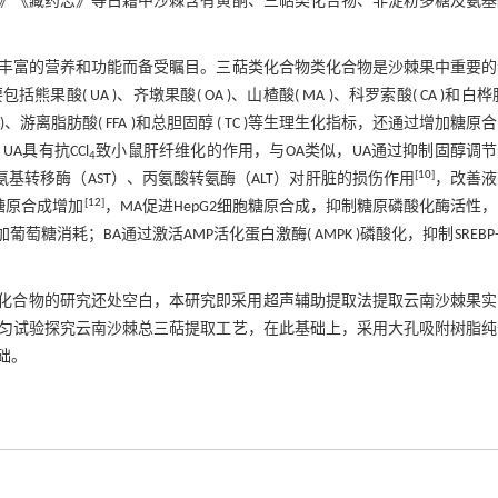
》《藏药志》等古籍中沙棘含有黄酮、三萜类化合物、非淀粉多糖及氨基
丰富的营养和功能而备受瞩目。三萜类化合物类化合物是沙棘果中重要的
UA )、齐墩果酸( OA )、山楂酸( MA )、科罗索酸( CA )和白桦
游离脂肪酸( FFA )和总胆固醇 ( TC )等生理生化指标，还通过增加糖原
A具有抗CCl
致小鼠肝纤维化的作用，与OA类似，UA通过抑制固醇调
4
[
10
]
氨基转移酶（AST）、丙氨酸转氨酶（ALT）对肝脏的损伤作用
，改善液
[
12
]
糖原合成增加
，MA促进HepG2细胞糖原合成，抑制糖原磷酸化酶活性
萄糖消耗；BA通过激活AMP活化蛋白激酶( AMPK )磷酸化，抑制SREBP-
化合物的研究还处空白，本研究即采用超声辅助提取法提取云南沙棘果实
匀试验探究云南沙棘总三萜提取工艺，在此基础上，采用大孔吸附树脂纯
础。