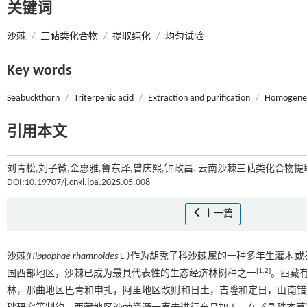
关键词
沙棘
/
三萜类化合物
/
提取纯化
/
均匀试验
Key words
Seabuckthorn
/
Triterpenic acid
/
Extraction and purification
/
Homogeneo
引用本文
刘青松,刘子微,金惠雅,鲁东泽,曾庆熙,钟政昌. 云南沙棘三萜类化合物提取
DOI:10.19707/j.cnki.jpa.2025.05.008
上一篇
沙棘
(Hippophae rhamnoides
L
.)
作为胡秃子科沙棘属的一种多年生灌木或
[
1
,
2
]
国西部地区，沙棘已成为最具代表性的生态经济林树种之一
。西藏有
林，那曲地区巴青和申扎，阿里地区改则和日土，吉隆和定日，山南错那等，其海