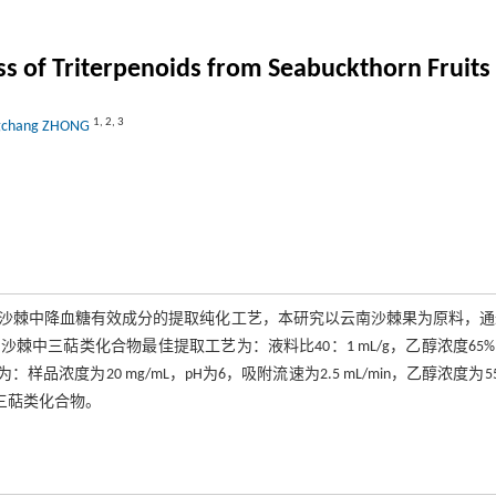
ess of Triterpenoids from Seabuckthorn Fruits
1
,
2
,
3
gchang ZHONG
沙棘中降血糖有效成分的提取纯化工艺，本研究以云南沙棘果为原料，通
棘中三萜类化合物最佳提取工艺为：液料比40：1 mL/g，乙醇浓度65
样品浓度为20 mg/mL，pH为6，吸附流速为2.5 mL/min，乙醇浓度为5
三萜类化合物。