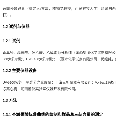
云南沙棘鲜果（鉴定人:罗建，植物学教授，西藏农牧大学）均采自
籽）。
1.2 试剂与仪器
1.2.1 试剂
香草醛、高氯酸、冰乙酸、乙醇均为分析纯（国药集团化学试剂有限公司）；AB
300大孔树脂、HPD-450大孔树脂；（源叶化学试剂有限公司，优级纯，纯
1.2.2 主要仪器设备
UV-6100紫外可见光分光光度仪：上海元析仪器有限公司；Vortex 2
冻离心机：湖南湘仪实验室仪器开发有限公司。
1.3 方法
1.3.1 齐墩果酸标准曲线的绘制和样品总三萜含量的测定