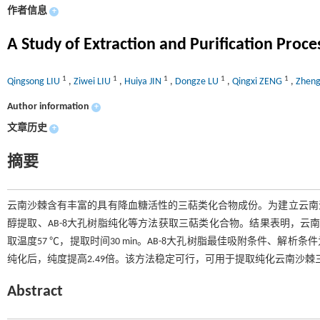
作者信息
+
A Study of Extraction and Purification Proc
1
1
1
1
1
Qingsong LIU
,
Ziwei LIU
,
Huiya JIN
,
Dongze LU
,
Qingxi ZENG
,
Zhen
Author information
+
文章历史
+
摘要
云南沙棘含有丰富的具有降血糖活性的三萜类化合物成份。为建立云南
醇提取、AB-8大孔树脂纯化等方法获取三萜类化合物。结果表明，云南沙
取温度57 ℃，提取时间30 min。AB-8大孔树脂最佳吸附条件、解析条件为：
纯化后，纯度提高2.49倍。该方法稳定可行，可用于提取纯化云南沙棘
Abstract