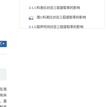
2.1.1 料液比对总三萜提取率的影响
图1 料液比对总三萜提取率的影响
2.1.2 超声时间对总三萜提取率的影响
降温路面涂层混合反射行为及其对道路光环境
[1]
图2 超声时间对总三萜提取率的影响
安全的影响研究
 ▾
Engineering
. 2026, Vol.58(3): 1-303
2.1.3 超声温度对总三萜提取率的影响
https://doi.org/10.1016/j.eng.2025.06.014
图3 超声温度对总三萜提取率的影响
用于宽浓度范围高效捕集CO₂及低能耗再生的新
[2]
2.1.4 乙醇浓度对总三萜提取率的影响
型酮基IPDA相变吸收剂
Engineering
. 2026, Vol.58(3): 1-303
图4 乙醇浓度对总三萜提取率的影响
https://doi.org/10.1016/j.eng.2025.05.008
2.2 混合水平均匀实验优化结果
基于均相催化剂的两段式水热液化实现丙烯腈-
[3]
在我
丁二烯-苯乙烯共聚物的分步脱氮与液化
表3 各实验因素回归系数及t检验值
和米
Engineering
. 2026, Vol.58(3): 1-303
https://doi.org/10.1016/j.eng.2025.12.037
、基
2.3 均匀设计试验结果的验证