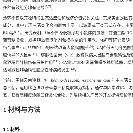
础研究等制约，西藏地区沙棘资源一直未进行产品加工。在《晶珠本草
[
6
,
7
]
多种有效组分均有记载
。
沙棘不仅以其独特的生态适应性和经济价值受到关注，其果实更是因其
成分，其中五环三萜类化合物最为丰富，以游离或苷类形式存在，主要包括熊果酸( 
[
6
,
7
]
BA )等
。研究表明，UA不仅降低糖尿病小鼠体内血糖、甘油三酯( TG )、
[
8
]
[
9
]
葡萄糖吸收，发挥胰岛素促泌剂和模拟剂的作用
。Ma
等研究表明，U
[
10
]
结合蛋白-1c ( SREBP-1c )的表达改善大鼠脂肪肝
；UA降低天门冬氨酸
[
11
]
糖诱导的大鼠IR
，链脲佐菌素（STZ）致糖尿病大鼠胰岛素敏感性及
[
12
]
鼠酒精性肝损伤有保护作用
；CA减少T2DM斑马鱼模型糖原降解，增加葡
[
13
]
达可减轻非酒精性脂肪性肝病的发生
。
当前，围绕云南沙棘
（H. rhamnoides
subsp
. yunnanensis
Rousi
）
中三萜类
总三萜，运用比色法以沙棘总三萜提取率为指标，通过单因素试验、均
艺，获得高纯度沙棘三萜类化合物，为后续相关产品的开发提供理论基
1 材料与方法
1.1 材料