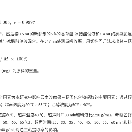
0.005
,
=
0.9997
r
=
0.9997
然后按0.5 mL的新配制的5 %的香草醛-冰醋酸试液和1.4 mL的高氯酸
然后将其与冰醋酸溶液混合。在547 nm处测量吸收率，用线性回归法求出总三
/
×
100
%
M
00
%
（mg）为原料的重量。
4个因素为本研究中影响云南沙棘果三萜类化合物提取的主要因素；通过预
n；超声温度为30 ℃ ~ 65 ℃；乙醇浓度为50% ~ 90%。
%、超声温度40 ℃、超声时间30 min和料液比1:20 g/mL)，考察乙
、50、60、65 ℃)、超声时间(25、30、35、40、45、50、55、60 min)和
 g/mL、1:40 g/mL)对总三萜提取率的影响。