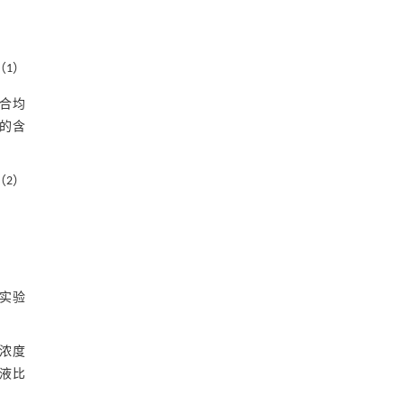
（1）
混合均
萜的含
（2）
实验
醇浓度
料液比