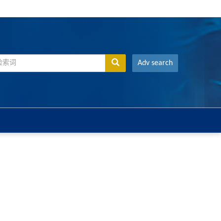
Adv search