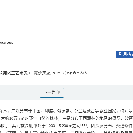
us test
引用格式
纯化工艺研究[J].
高原农业
, 2025, 9(05): 605-616
下一篇
乔木，广泛分布于中国、印度、俄罗斯、芬兰及蒙古等欧亚国家，特别是
2
大约10万hm
的野生自然沙棘林，主要分布于西藏林芝地区的察隅、波密
[
3
-
5
]
拔高度都处于1 000 ~ 5 200 m之间
。因资源分布、交通条件