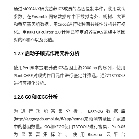
通过MCSCANX研究苦荞KCS成员的基因复制事件，使用默认
参数。在Ensemble网站数据库中下载拟南芥、杨树、大豆
和番茄基因组数据，用Circos进行物种间共线性分析并可视
化。用KaKs Calculator 2.0 计算已鉴定的荞麦KCS家族中基因
对的Ks和Ka以及比值。
1.2.7 启动子顺式作用元件分析
使用Perl脚本提取荞麦KCS基因上游2000 bp 的序列，使用
Plant CARE对顺式作用元件进行鉴定并筛选。通过TBTOOLS
进行可视化分析。
1.2.8 GO和KEGG分析
为进行功能富集分析，EggNOG数据库
(
http://eggnogdb.embl.de/#/app/home
)来预测转录因子家族
中的基因数量。GO和KEGG使用TBTOOLS进行富集，
P
≤ 0.05
为显著富集标准。使用Biozeron云平台