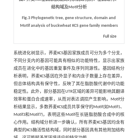
结构域及Motif分析
Fig.3 Phylogenetic tree, gene structure, domain and
Motif analysis of buckwheat KCS gene family members
Full size
系统进化树显示，荞麦KCS基因家族成员可分为多个分支，
不同分支内的基因可能具有相似的功能特性，显示出家族
成员在进化中的基因重复事件及序列同源性。基因结构分
析表明，荞麦KCS基因在外显子和内含子数量上存在差异，
但总体结构具有保守性，反映了其在脂肪酸代谢中的功能
稳定性。此外，部分基因在UTR区域的差异可能影响其翻译
效率和蛋白合成速率，从而对表达调控产生影响。Motif分
析结果显示，多数荞麦KCS成员共享保守的Motif(如Motif1、
Motif3和Motif7)，表明这些Motif在长链脂肪酸合成中的核
心作用。结构域分析进一步确认，所有荞麦KCS基因均含有
典型的KCS酶活性结构域，同时部分基因具有其他附加结构
域，这可能赋予其环境适应的特定功能。