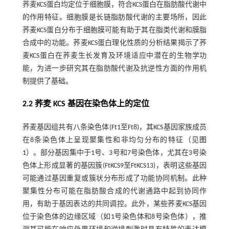
荞麦KCS蛋白均定位于细胞膜，符合KCS蛋白在脂肪酸代谢中
的作用特征。细胞膜是长链脂肪酸代谢的主要场所，因此
荞麦KCS蛋白分布于细胞膜可能有助于其在脂类代谢和膜脂
合成中的功能。荞麦KCS蛋白理化性质的分析结果揭示了荞
麦KCS蛋白在荞麦生长发育及环境适应中潜在的生物学功
能，为进一步研究其在脂肪酸代谢及抗逆性方面的作用机
制提供了基础。
2.2 荞麦 KCS 基因在染色体上的定位
荞麦基因组共有八条染色体(Ft1至Ft8)，其KCS基因家族成员
在8条染色体上呈现聚集性和非均匀分布的特征（见
图
1
）。部分基因集中于1号、3号和7号染色体，尤其在3号染
色体上形成显著的基因簇(FtKCS9至FtKCS13)，表明这些基因
可能通过基因重复或簇状分布形成了功能协同机制。此种
聚集性分布可能在脂肪酸合成的代谢通路中起到协同作
用，有助于基因表达的共同调控。此外，某些荞麦KCS基因
位于染色体的边缘区域（如1号染色体和8号染色体），推