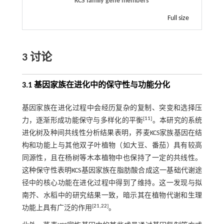
KCS family gene members
Full size
3 讨论
3.1 基因家族在进化中的保守性与功能分化
基因家族在进化过程中会经历复杂的复制、突变和选择压
[
11
]
力，逐渐形成功能保守与多样化的平衡
。本研究的系统
进化树及种间共线性分析结果表明，荞麦KCS家族基因在结
构和功能上与其他双子叶植物（如大豆、番茄）具有较高
同源性，且在杨树等木本植物中也保持了一定的共线性。
这种保守性表明KCS基因家族在脂肪酸合成这一基础代谢途
径中的核心功能在进化过程中得到了维持。这一发现与拟
南芥、水稻中的研究结果一致，暗示其在植物代谢和生理
[
21
,
22
]
功能上具有广泛的作用
。