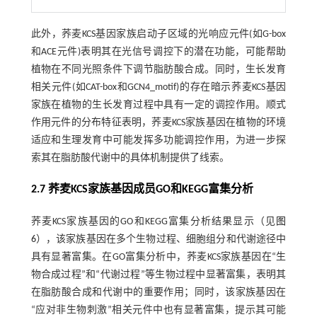
此外，荞麦KCS基因家族启动子区域的光响应元件(如G-box
和ACE元件)表明其在光信号调控下的潜在功能，可能帮助
植物在不同光照条件下调节脂肪酸合成。同时，生长发育
相关元件(如CAT-box和GCN4_motif)的存在暗示荞麦KCS基因
家族在植物的生长发育过程中具有一定的调控作用。顺式
作用元件的分布特征表明，荞麦KCS家族基因在植物的环境
适应和生理发育中可能发挥多功能调控作用，为进一步探
索其在脂肪酸代谢中的具体机制提供了线索。
2.7 荞麦KCS家族基因成员GO和KEGG富集分析
荞麦KCS家族基因的GO和KEGG富集分析结果显示（见
图
6
），该家族基因在多个生物过程、细胞组分和代谢途径中
具有显著富集。在GO富集分析中，荞麦KCS家族基因在“生
物合成过程”和“代谢过程”等生物过程中显著富集，表明其
在脂肪酸合成和代谢中的重要作用；同时，该家族基因在
“应对非生物刺激”相关元件中也有显著富集，提示其可能