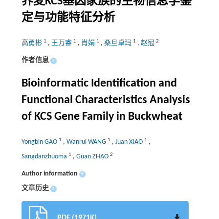
荞麦
KCS
基因家族的生物信息学鉴
定与功能特征分析
1
1
1
1
2
高勇彬
,
王万睿
,
肖娟
,
桑旦卓玛
,
赵冠
作者信息
+
Bioinformatic Identification and
Functional Characteristics Analysis
of KCS Gene Family in Buckwheat
1
1
1
Yongbin GAO
,
Wanrui WANG
,
Juan XIAO
,
1
2
Sangdanzhuoma
,
Guan ZHAO
Author information
+
文章历史
+
PDF (1971K)