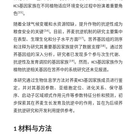
KCS基因家族在不同植物适应环境变化过程中扮演着重要角
[
15
]
色
。
随着全球气候变暖和水资源短缺，提升作物的抗逆性成为
[
16
]
粮食安全的关键
。目前，荞麦抗逆机制的研究主要集中
[
17
]
在表型、生理生化和分子水平方面
。苦荞基因组的测序
[
18
]
和注释为研究其重要基因家族提供了数据支撑
。通过苦
荞基因组的深入分析，研究者已发现多个参与次生代谢、
[
19
]
抗逆性及发育调控的基因家族
。然而，KCS基因家族作为
植物抗逆相关基因在苦荞中的系统研究还未见报道。
本研究通过生物信息学方法对荞麦KCS基因家族成员进行鉴
定，并对其基因参数、亚细胞定位、进化关系、保守基
序、启动子区域顺式作用元件等参数特征分析和预测，初
步探索其在荞麦生长发育及抗逆中的作用，旨在为后续荞
麦抗逆研究和开发利用提供参考。
1 材料与方法