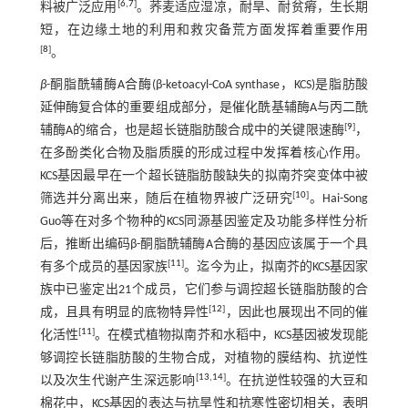
[
6
,
7
]
料被广泛应用
。荞麦适应湿凉，耐旱、耐贫瘠，生长期
短，在边缘土地的利用和救灾备荒方面发挥着重要作用
[
8
]
。
β-
酮脂酰辅酶A合酶(β-ketoacyl-CoA synthase，KCS)是脂肪酸
延伸酶复合体的重要组成部分，是催化酰基辅酶A与丙二酰
[
9
]
辅酶A的缩合，也是超长链脂肪酸合成中的关键限速酶
，
在多酚类化合物及脂质膜的形成过程中发挥着核心作用。
KCS基因最早在一个超长链脂肪酸缺失的拟南芥突变体中被
[
10
]
筛选并分离出来，随后在植物界被广泛研究
。Hai-Song
Guo等在对多个物种的KCS同源基因鉴定及功能多样性分析
后，推断出编码β-酮脂酰辅酶A合酶的基因应该属于一个具
[
11
]
有多个成员的基因家族
。迄今为止，拟南芥的KCS基因家
族中已鉴定出21个成员，它们参与调控超长链脂肪酸的合
[
12
]
成，且具有明显的底物特异性
，因此也展现出不同的催
[
11
]
化活性
。在模式植物拟南芥和水稻中，KCS基因被发现能
够调控长链脂肪酸的生物合成，对植物的膜结构、抗逆性
[
13
,
14
]
以及次生代谢产生深远影响
。在抗逆性较强的大豆和
棉花中，KCS基因的表达与抗旱性和抗寒性密切相关，表明