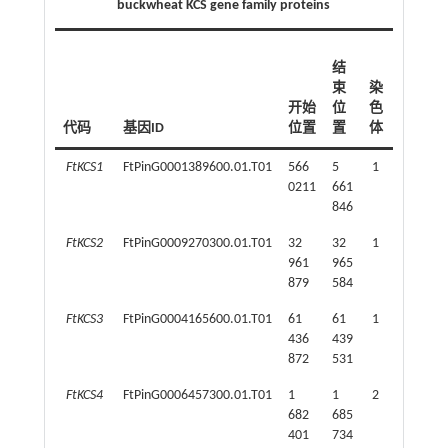
buckwheat KCS gene family proteins
氨
结
基
束
染
酸
开始
位
色
数
代码
基因ID
位置
置
体
量
FtKCS1
FtPinG0001389600.01.T01
566
5
1
465
0211
661
846
FtKCS2
FtPinG0009270300.01.T01
32
32
1
469
961
965
879
584
FtKCS3
FtPinG0004165600.01.T01
61
61
1
514
436
439
872
531
FtKCS4
FtPinG0006457300.01.T01
1
1
2
433
682
685
401
734