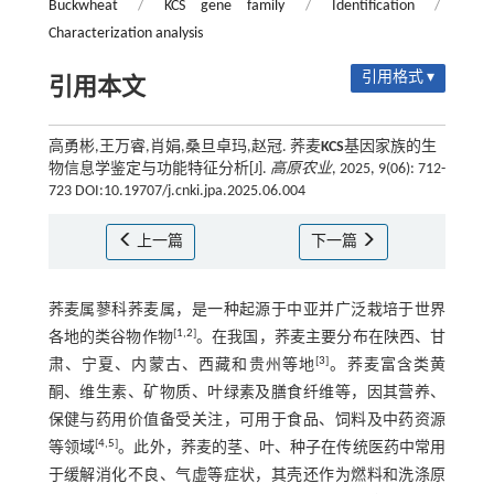
Buckwheat
/
KCS gene family
/
Identification
/
Characterization analysis
引用格式 ▾
引用本文
高勇彬,王万睿,肖娟,桑旦卓玛,赵冠. 荞麦
KCS
基因家族的生
物信息学鉴定与功能特征分析[J].
高原农业
, 2025, 9(06): 712-
723 DOI:10.19707/j.cnki.jpa.2025.06.004
上一篇
下一篇
荞麦属蓼科荞麦属，是一种起源于中亚并广泛栽培于世界
[
1
,
2
]
各地的类谷物作物
。在我国，荞麦主要分布在陕西、甘
[
3
]
肃、宁夏、内蒙古、西藏和贵州等地
。荞麦富含类黄
酮、维生素、矿物质、叶绿素及膳食纤维等，因其营养、
保健与药用价值备受关注，可用于食品、饲料及中药资源
[
4
,
5
]
等领域
。此外，荞麦的茎、叶、种子在传统医药中常用
于缓解消化不良、气虚等症状，其壳还作为燃料和洗涤原