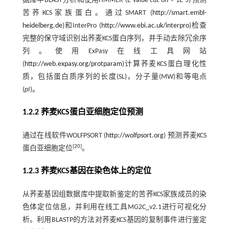
据库中BLAST分析和使用HMMER (E-value cut-off < 1E-5) 预测
苦荞KCS家族蛋白。通过SMART (
http://smart.embl-
heidelberg.de
)和InterPro (
http://www.ebi.ac.uk/interpro
)检查
完整的保守域识别出荞麦KCS蛋白序列，并手动去除冗余序
列。使用ExPasy在线工具网站
(
http://web.expasy.org/protparam
)计算荞麦KCS蛋白理化性
质，包括蛋白质序列的长度(SL)，分子量(MW)和等电点
(
pI
)。
1.2.2 荞麦KCS蛋白亚细胞定位预测
通过在线软件WOLFPSORT (
http://wolfpsort.org
) 预测荞麦KCS
[
20
]
蛋白亚细胞定位
。
1.2.3 荞麦KCS基因在染色体上的定位
从荞麦基因组数据库中提取新鉴定的苦荞KCS家族成员的染
色体定位信息，并利用在线工具MG2C_v2.1进行可视化分
析。利用BLASTP的方法对荞麦KCS基因的复制事件进行鉴定