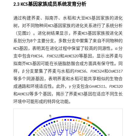
2.3 KCS基因家族成员系统发育分析
通过构建荞麦、拟南芥、水稻和大豆KCS基因家族的进化
树，对不同物种间KCS基因家族的进化关系进行了系统分析
（见
图2
）。进化树结果显示，荞麦KCS基因家族按进化关
系划分为8个主要分支，多数分支中聚集了来自不同物种的
KCS基因，表明其在进化过程中保留了较高的同源性。
α
分
支中包含
FtKCS4
、
FtKCS22
和
AtKCS20
等基因，显示出荞麦与
拟南芥KCS基因可能在长链脂肪酸合成方面具有保守性。同
样，
β
分支聚集了荞麦与水稻的
FtKCS6
、
FtKCS24
和
OsKCS17
等多个同源基因，表明荞麦和水稻可能共享相似的生物合
成通路和环境适应性。此外，
γ
分支包含
GmKCS11
、
FtKCS20
和
AtKCS2
等多个基因，揭示了荞麦KCS基因在适应不同生长
环境中可能形成的特异化功能。