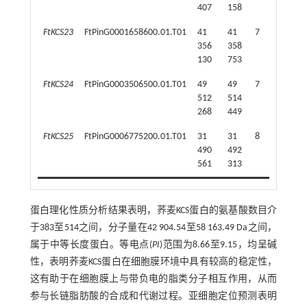
407
158
FtKCS23
FtPinG0001658600.01.T01
41
41
7
525
356
358
130
753
FtKCS24
FtPinG0003506500.01.T01
49
49
7
507
512
514
268
449
FtKCS25
FtPinG0006775200.01.T01
31
31
8
512
490
492
561
313
蛋白理化性质分析结果表明，荞麦KCS蛋白的氨基酸数目介
于383至514之间，分子量在42 904.54至58 163.49 Da之间，
属于中等长度蛋白。等电点(
PI
)范围为8.66至9.15，均呈碱
性，表明荞麦KCS蛋白在细胞膜环境中具有较高的稳定性，
这有助于在细胞膜上与带负电的脂类分子相互作用，从而
参与长链脂肪酸的合成和代谢过程。亚细胞定位预测表明