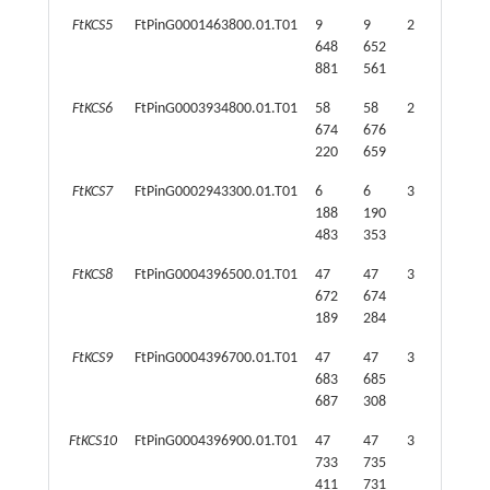
FtKCS5
FtPinG0001463800.01.T01
9
9
2
383
648
652
881
561
FtKCS6
FtPinG0003934800.01.T01
58
58
2
513
674
676
220
659
FtKCS7
FtPinG0002943300.01.T01
6
6
3
427
188
190
483
353
FtKCS8
FtPinG0004396500.01.T01
47
47
3
446
672
674
189
284
FtKCS9
FtPinG0004396700.01.T01
47
47
3
506
683
685
687
308
FtKCS10
FtPinG0004396900.01.T01
47
47
3
456
733
735
411
731