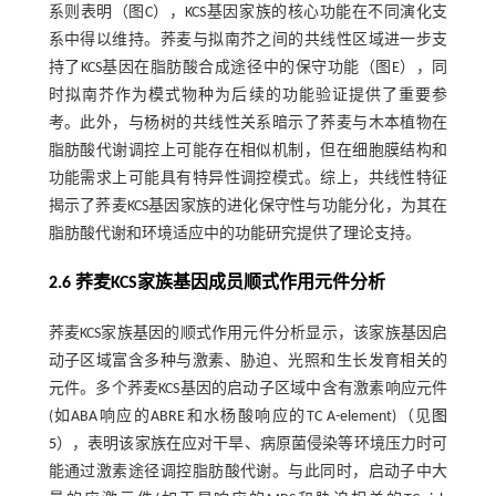
系则表明（图C），KCS基因家族的核心功能在不同演化支
系中得以维持。荞麦与拟南芥之间的共线性区域进一步支
持了KCS基因在脂肪酸合成途径中的保守功能（图E），同
时拟南芥作为模式物种为后续的功能验证提供了重要参
考。此外，与杨树的共线性关系暗示了荞麦与木本植物在
脂肪酸代谢调控上可能存在相似机制，但在细胞膜结构和
功能需求上可能具有特异性调控模式。综上，共线性特征
揭示了荞麦KCS基因家族的进化保守性与功能分化，为其在
脂肪酸代谢和环境适应中的功能研究提供了理论支持。
2.6 荞麦KCS家族基因成员顺式作用元件分析
荞麦KCS家族基因的顺式作用元件分析显示，该家族基因启
动子区域富含多种与激素、胁迫、光照和生长发育相关的
元件。多个荞麦KCS基因的启动子区域中含有激素响应元件
(如ABA响应的ABRE和水杨酸响应的TC A-element)（见
图
5
），表明该家族在应对干旱、病原菌侵染等环境压力时可
能通过激素途径调控脂肪酸代谢。与此同时，启动子中大