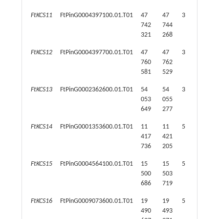
FtKCS11
FtPinG0004397100.01.T01
47
47
3
506
742
744
321
268
FtKCS12
FtPinG0004397700.01.T01
47
47
3
506
760
762
581
529
FtKCS13
FtPinG0002362600.01.T01
54
54
3
529
053
055
649
277
FtKCS14
FtPinG0001353600.01.T01
11
11
5
462
417
421
736
205
FtKCS15
FtPinG0004564100.01.T01
15
15
5
403
500
503
686
719
FtKCS16
FtPinG0009073600.01.T01
19
19
5
418
490
493