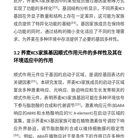
此外，荞麦KCS家族基因中的某些成员通过基因复制等方式
[
23
]
实现了功能的多样化
。基因结构分析显示，不同荞麦KCS
基因在外显子数量和结构上存在一定差异，这可能为家族
[
24
]
成员提供了特异化功能的基础
。基因家族成员在保持核
心功能的同时，通过结构的微小变化适应了不同的生理需
求，为荞麦在多种环境中存活提供了必要的基因多样性。
3.2 荞麦KCS家族基因顺式作用元件的多样性及其在
环境适应中的作用
顺式作用元件位于基因的启动子区域，是调控基因表达的
[
25
]
关键因素
。本研究发现，荞麦KCS家族成员的启动子区域
富含多种激素响应、光响应、胁迫响应和生长发育相关的
顺式作用元件，表明荞麦KCS家族基因可能在多种环境信号
[
25
]
下参与脂肪酸的合成和代谢调节
。激素响应元件(如ABA
响应的ABRE和水杨酸响应的TC A-element)在启动子区域的
富集，提示荞麦KCS基因家族可能在植物激素信号调控下响
应外界胁迫，调节脂肪酸的合成以维持细胞膜的稳定性
[
26
]
。例如，ABA在植物应对干旱条件下的作用已在多种作