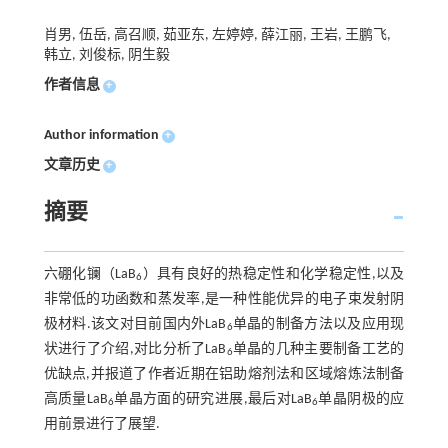
肖男, 伍岳, 高召顺, 茹亚东, 左婷婷, 薛江丽, 王岩, 王鹏飞,
韩立, 刘俊标, 阴生毅
作者信息
+
Author information
+
文章历史
+
摘要
六硼化镧（LaB
）具有良好的热稳定性和化学稳定性,以及
6
非常低的功函数和蒸发率,是一种性能优异的电子束发射阴
极材料.该文对目前国内外LaB
单晶的制备方法以及应用现
6
状进行了介绍,对比分析了LaB
单晶的几种主要制备工艺的
6
优缺点,并报道了作者近期在铝助熔剂法和区域熔炼法制备
高质量LaB
单晶方面的研究进展,最后对LaB
单晶阴极的应
6
6
用前景进行了展望.