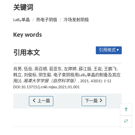
关键词
LaB
单晶
/
热电子阴极
/
冷场发射阴极
6
Key words
引用格式 ▾
引用本文
肖男, 伍岳, 高召顺, 茹亚东, 左婷婷, 薛江丽, 王岩, 王鹏飞,
韩立, 刘俊标, 阴生毅. 电子束阴极用LaB
单晶的制备及其应
6
用[J].
湘潭大学学报（自然科学版）
, 2021, 43(01): 1-12
DOI:10.13715/j.cnki.nsjxu.2021.01.001
上一篇
下一篇