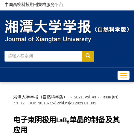
中国高校科技期刊集群服务平台
Toggle
湘潭大学学报（自然科学版）
››
2021, Vol. 43
››
Issue (01)
: 1 -12.
DOI:
10.13715/j.cnki.nsjxu.2021.01.001
电子束阴极用LaB
单晶的制备及其
6
应用