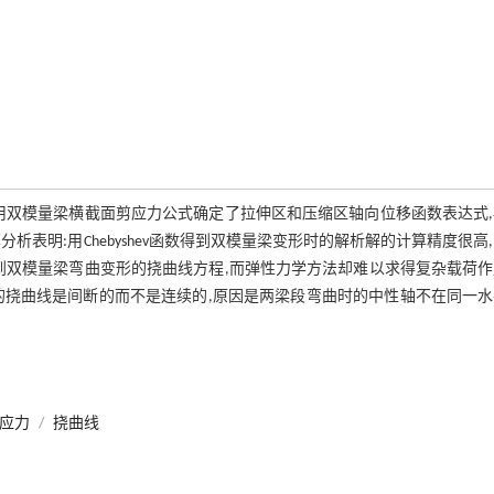
后利用双模量梁横截面剪应力公式确定了拉伸区和压缩区轴向位移函数表达式
表明:用Chebyshev函数得到双模量梁变形时的解析解的计算精度很高
便得到双模量梁弯曲变形的挠曲线方程,而弹性力学方法却难以求得复杂载荷
的挠曲线是间断的而不是连续的,原因是两梁段弯曲时的中性轴不在同一水
应力
/
挠曲线