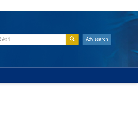
Adv search