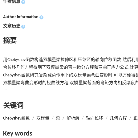
作者信息
+
Author information
+
文章历史
+
摘要
用Chebyshev函数构造双模量梁拉伸区和压缩区的轴向位移函数,然
合位移几何方程得到了双模量梁的弯曲微分方程和弯曲正应力公式.计算分析
Chebyshev函数研究复杂载荷作用下的双模量梁弯曲变形时,可以方
双模量梁弯曲变形时的挠曲线方程.双模量梁截面的弯矩方向相反梁段
上.
关键词
Chebyshev函数
/
双模量
/
梁
/
解析解
/
轴向位移
/
几何方程
/
正
Key words