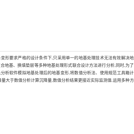
变形要求严格的设计条件下,只采用单一的地基处理技术无法有效解决地
复合地基、换填垫层等多种地基处理形式联合设计方法进行分析,同时,为
有限元分析软件模拟地基处理后的地基变形,将数值分析法、使用规范工具箱
降量大于数值分析计算沉降量,数值分析结果更接近实际监测值.运用多种