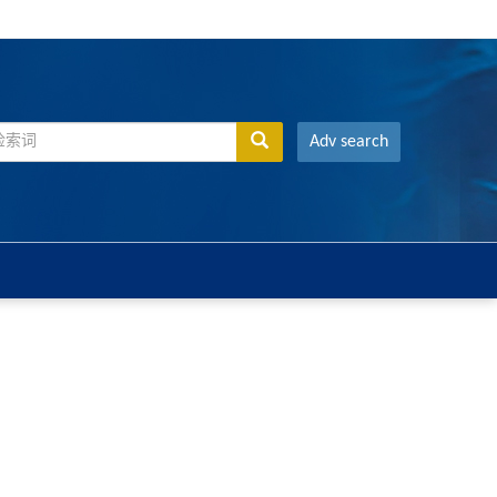
Adv search