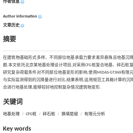
作者信息
+
Author information
+
文章历史
+
摘要
在建筑物基础形式多样、不同部位地基承载力要求差异悬殊且地基沉降
题.本文依托北京某地基处理设计项目,对采用CFG桩复合地基、碎石桩
研究复杂荷载条件对不同部位地基变形的影响,使用MIDAS-GTSNX
与实际监测得到的沉降量进行对比,结果表明,运用规范工具箱计算的沉
合进行地基处理,能够较好地控制复杂情况建筑物变形.
关键词
地基处理
/
CFG桩
/
碎石桩
/
换填垫层
/
有限元分析
Key words