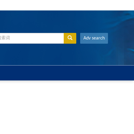
Adv search