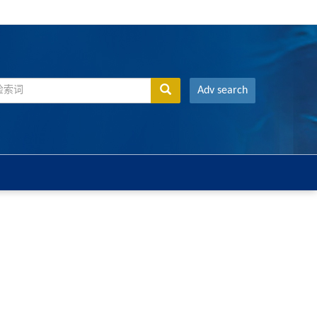
Adv search