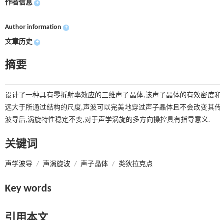
作者信息
+
Author information
+
文章历史
+
摘要
设计了一种具有零折射率效应的三维声子晶体,该声子晶体的有效密度和
远大于所通过结构的尺度,声波可以完美地穿过声子晶体且不会改变其传
波导后,涡旋特性稳定不变,对于声学涡旋的多方向操控具有指导意义.
关键词
声学波导
/
声涡旋波
/
声子晶体
/
类狄拉克点
Key words
引用本文