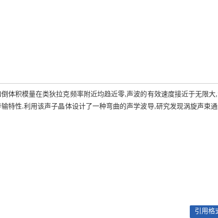
倒体积模量在类狄拉克频率附近均趋近零,声波的有效速度接近于无限大
输特性.利用该声子晶体设计了一种弯曲的声学波导,研究发现涡旋声束
引用格式