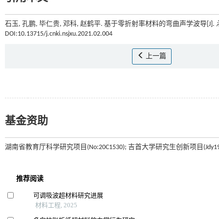
石玉, 孔鹏, 毕仁贵, 邓科, 赵鹤平. 基于零折射率材料的弯曲声学波导[J].
DOI:10.13715/j.cnki.nsjxu.2021.02.004
上一篇
基金资助
湖南省教育厅科学研究项目(No:20C1530); 吉首大学研究生创新项目(Jdy190