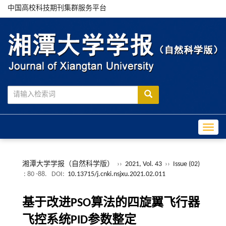
中国高校科技期刊集群服务平台
Toggle
湘潭大学学报（自然科学版）
››
2021, Vol. 43
››
Issue (02)
: 80 -88.
DOI:
10.13715/j.cnki.nsjxu.2021.02.011
基于改进PSO算法的四旋翼飞行器
飞控系统PID参数整定