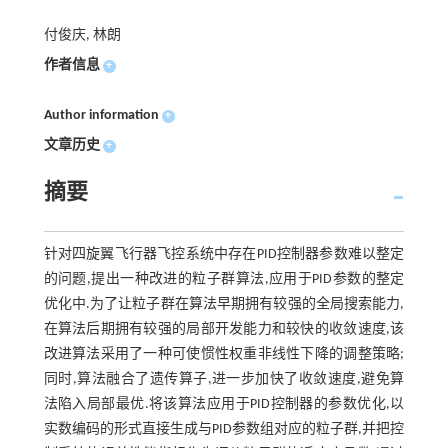
付俊庆, 林朗
作者信息
+
Author information
+
文章历史
+
摘要
针对四旋翼飞行器飞控系统中存在PID控制器参数难以整定
的问题,提出一种改进的粒子群算法,应用于PID参数的整定
优化中.为了让粒子群在算法早期拥有较强的全局搜索能力,
在算法后期拥有较强的局部开发能力和较快的收敛速度,该
改进算法采用了一种可使惯性权重非线性下降的调整策略;
同时,算法融合了遗传算子,进一步加快了收敛速度,避免算
法陷入局部最优.将该算法应用于PID控制器的参数优化,以
实数编码的形式直接生成与PID参数组对应的粒子群,并把控