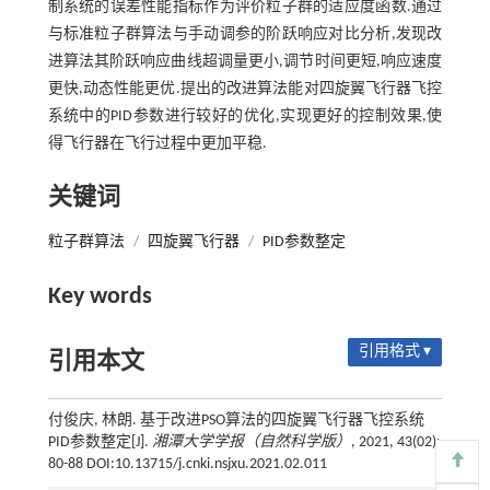
制系统的误差性能指标作为评价粒子群的适应度函数.通过
与标准粒子群算法与手动调参的阶跃响应对比分析,发现改
进算法其阶跃响应曲线超调量更小,调节时间更短,响应速度
更快,动态性能更优.提出的改进算法能对四旋翼飞行器飞控
系统中的PID参数进行较好的优化,实现更好的控制效果,使
得飞行器在飞行过程中更加平稳.
关键词
粒子群算法
/
四旋翼飞行器
/
PID参数整定
Key words
引用格式 ▾
引用本文
付俊庆, 林朗. 基于改进PSO算法的四旋翼飞行器飞控系统
PID参数整定[J].
湘潭大学学报（自然科学版）
, 2021, 43(02):
80-88 DOI:10.13715/j.cnki.nsjxu.2021.02.011