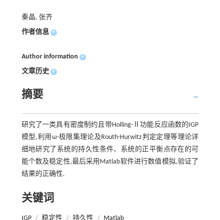
秦晶, 张齐
作者信息
+
Author information
+
文章历史
+
摘要
研究了一类具有密度制约且带Holling-Ⅱ功能反应函数的IGP
模型,利用ω-极限集理论及Routh-Hurwitz判定定理等理论详
细地研究了系统的持久性条件、系统的正平衡点存在的可
能个数及稳定性,最后采用Matlab软件进行数值模拟,验证了
结果的正确性.
关键词
IGP
/
稳定性
/
持久性
/
Matlab