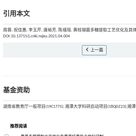
引用本文
周蓉, 祝佳惠, 李玉芹, 唐裕芳, 陈禧瑶. 黄枝瑚菌多糖提取工艺优化及其体
DOI:10.13715/j.cnki.nsjxu.2021.04.004
上一篇
基金资助
湖南省教育厅一般项目(19C1775); 湘潭大学科研启动项目(18QDZ23