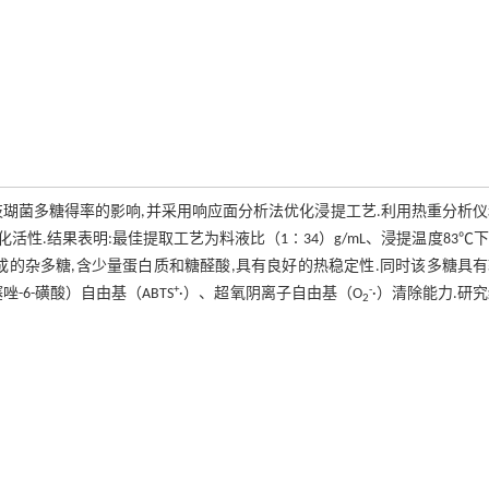
瑚菌多糖得率的影响,并采用响应面分析法优化浸提工艺.利用热重分析
活性.结果表明:最佳提取工艺为料液比（1∶34）g/mL、浸提温度83℃
由吡喃糖构成的杂多糖,含少量蛋白质和糖醛酸,具有良好的热稳定性.同时该多糖具
+
-
噻唑-6-磺酸）自由基（ABTS
·）、超氧阴离子自由基（O
·）清除能力.研
2