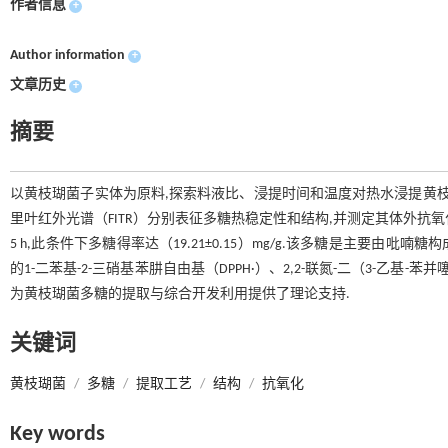
作者信息
+
Author information
+
文章历史
+
摘要
以黄枝瑚菌子实体为原料,探索料液比、浸提时间和温度对热水浸提黄枝
里叶红外光谱（FITR）分别表征多糖热稳定性和结构,并测定其体外抗氧化
5 h,此条件下多糖得率达（19.21±0.15）mg/g.该多糖是主要
的1-二苯基-2-三硝基苯肼自由基（DPPH·）、2,2-联氮-二（3-乙基-苯并
为黄枝瑚菌多糖的提取与综合开发利用提供了理论支持.
关键词
黄枝瑚菌
/
多糖
/
提取工艺
/
结构
/
抗氧化
Key words