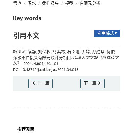
管道
/
深水
/
柔性接头
/
模型
/
有限元分析
Key words
引用格式 ▾
引用本文
黎世龙, 候静, 刘保权, 马美琴, 石臣刚, 尹婷, 孙建帮, 何俊.
深水柔性接头有限元设计分析[J].
湘潭大学学报（自然科学
版）
, 2021, 43(04): 93-101
DOI:10.13715/j.cnki.nsjxu.2021.04.013
上一篇
下一篇