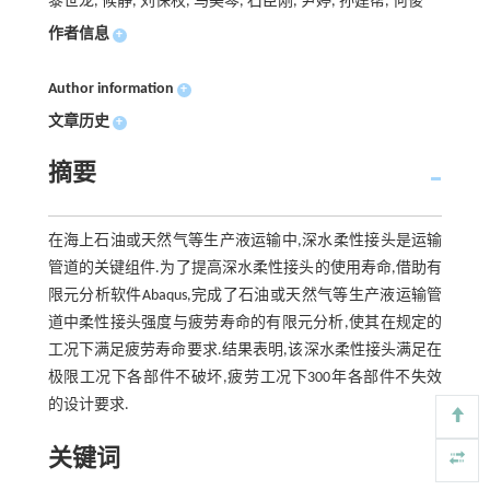
黎世龙, 候静, 刘保权, 马美琴, 石臣刚, 尹婷, 孙建帮, 何俊
作者信息
+
Author information
+
文章历史
+
摘要
在海上石油或天然气等生产液运输中,深水柔性接头是运输
管道的关键组件.为了提高深水柔性接头的使用寿命,借助有
限元分析软件Abaqus,完成了石油或天然气等生产液运输管
道中柔性接头强度与疲劳寿命的有限元分析,使其在规定的
工况下满足疲劳寿命要求.结果表明,该深水柔性接头满足在
极限工况下各部件不破坏,疲劳工况下300年各部件不失效
的设计要求.
关键词