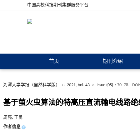
中国高校科技期刊集群服务平台
首页
期刊介绍
湘潭大学学报（自然科学版）
››
2021, Vol. 43
››
Issue (05)
: 70 -78.
DOI
基于萤火虫算法的特高压直流输电线路绝
周亮, 王勇
作者信息
+