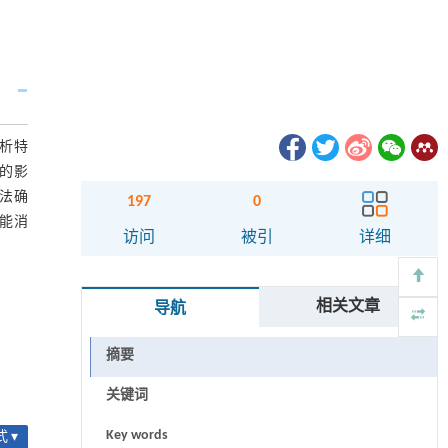
析特
压的影
算法确
197
0
电能消
访问
被引
详细
相关文章
导航
摘要
关键词
Key words
 ▾