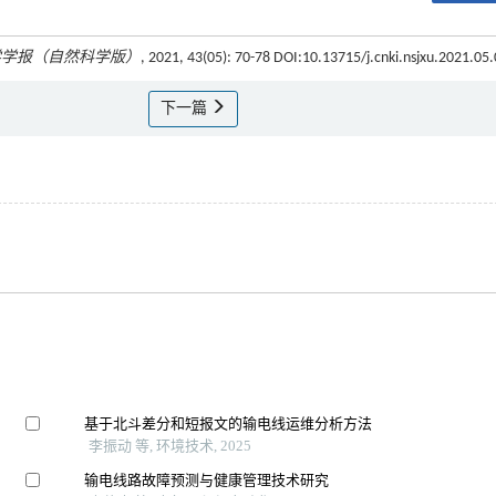
学学报（自然科学版）
, 2021, 43(05): 70-78 DOI:10.13715/j.cnki.nsjxu.2021.05
下一篇