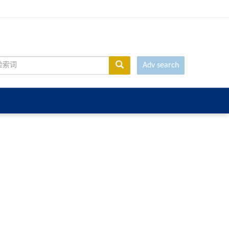
Adv search