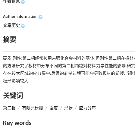
作者信息
+
Author information
+
文章历史
+
摘要
硬质(刚性)第二相经常被用来强化合金材料的基体.但刚性第二相在板
的方法研究了板材中分布不同的第二相颗粒对材料力学性能的影响.研究
存在较大区域的应力集中,后续的轧制过程可能会导致板材的断裂;当刚
板形影响较大.
关键词
第二相
/
有限元模拟
/
强度
/
形状
/
应力分布
Key words