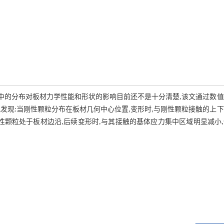
材中的分布对板材力学性能和形状的影响目前还不是十分清楚,该文通过数
发现:当刚性颗粒分布在板材几何中心位置,变形时,与刚性颗粒接触的上
性颗粒处于板材边沿,后续变形时,与其接触的基体应力集中区域明显减小