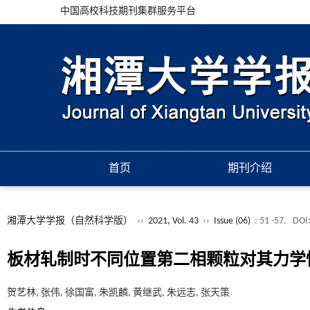
中国高校科技期刊集群服务平台
首页
期刊介绍
湘潭大学学报（自然科学版）
››
2021, Vol. 43
››
Issue (06)
: 51 -57.
DOI
板材轧制时不同位置第二相颗粒对其力学
贺艺林, 张伟, 徐国富, 朱凯麟, 黄继武, 朱远志, 张天策