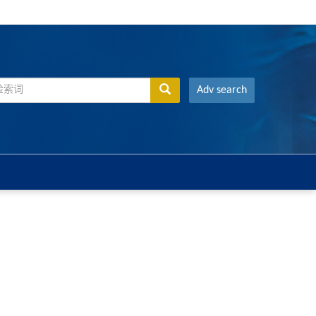
Adv search