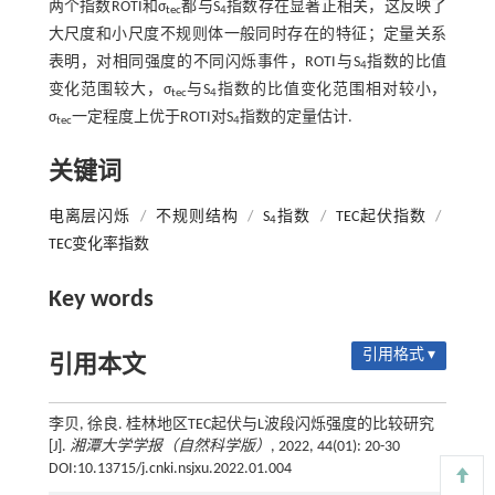
两个指数ROTI和σ
都与S
指数存在显著正相关，这反映了
tec
4
大尺度和小尺度不规则体一般同时存在的特征；定量关系
表明，对相同强度的不同闪烁事件，ROTI与S
指数的比值
4
变化范围较大，σ
与S
指数的比值变化范围相对较小，
tec
4
σ
一定程度上优于ROTI对S
指数的定量估计.
tec
4
关键词
电离层闪烁
/
不规则结构
/
S
指数
/
TEC起伏指数
/
4
TEC变化率指数
Key words
引用格式 ▾
引用本文
李贝, 徐良. 桂林地区TEC起伏与L波段闪烁强度的比较研究
[J].
湘潭大学学报（自然科学版）
, 2022, 44(01): 20-30
DOI:10.13715/j.cnki.nsjxu.2022.01.004