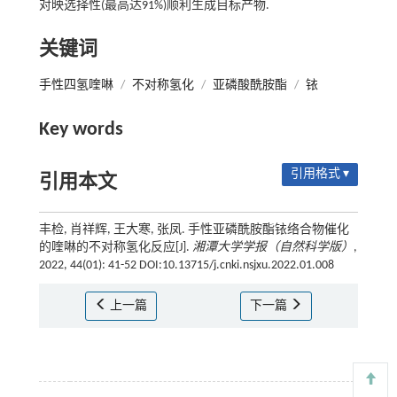
对映选择性(最高达91%)顺利生成目标产物.
关键词
手性四氢喹啉
/
不对称氢化
/
亚磷酸酰胺酯
/
铱
Key words
引用格式 ▾
引用本文
丰检, 肖祥辉, 王大寒, 张凤. 手性亚磷酰胺酯铱络合物催化
的喹啉的不对称氢化反应[J].
湘潭大学学报（自然科学版）
,
2022, 44(01): 41-52 DOI:10.13715/j.cnki.nsjxu.2022.01.008
上一篇
下一篇