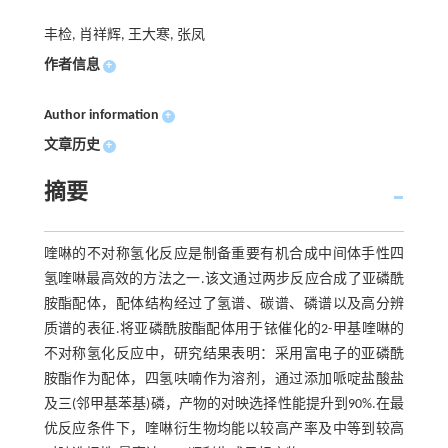
丰检, 肖祥辉, 王大寒, 张凤
作者信息
+
Author information
+
文章历史
+
摘要
喹啉的不对称氢化反应是制备重要有机合成中间体手性四
氢喹啉最高效的方法之一.该文通过两步反应合成了亚磷酰
胺酯配体，配体结构经过了氢谱、碳谱、磷谱以及高分辨
质谱的表征.将亚磷酰胺酯配体用于铱催化的2-甲基喹啉的
不对称氢化反应中，研究结果表明：采用富电子的亚磷酰
胺酯作为配体，四氢呋喃作为溶剂，通过添加哌啶盐酸盐
及三(邻甲基苯基)磷，产物的对映选择性能提升到90%.在最
优反应条件下，喹啉衍生物均能以较高产率及中等到较高