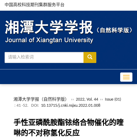
中国高校科技期刊集群服务平台
Toggle
湘潭大学学报（自然科学版）
››
2022, Vol. 44
››
Issue (01)
: 41 -52.
DOI:
10.13715/j.cnki.nsjxu.2022.01.008
手性亚磷酰胺酯铱络合物催化的喹
啉的不对称氢化反应