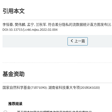
引用本文
李恒春, 樊伟麟, 孟宁, 兰秋军. 符合差分隐私的流数据统计直方图发布[J]
DOI:10.13715/j.cnki.nsjxu.2022.02.004
上一篇
基金资助
国家自然科学基金(71871090); 湖南省科技重大专项(2018GK1020)