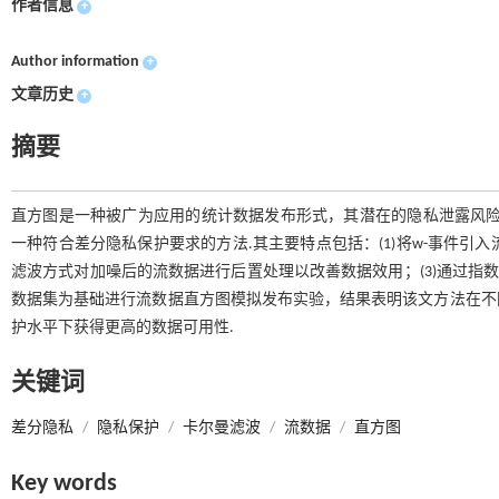
作者信息
+
Author information
+
文章历史
+
摘要
直方图是一种被广为应用的统计数据发布形式，其潜在的隐私泄露风险
一种符合差分隐私保护要求的方法.其主要特点包括：(1)将w-事件引
滤波方式对加噪后的流数据进行后置处理以改善数据效用；(3)通过指数
数据集为基础进行流数据直方图模拟发布实验，结果表明该文方法在不
护水平下获得更高的数据可用性.
关键词
差分隐私
/
隐私保护
/
卡尔曼滤波
/
流数据
/
直方图
Key words