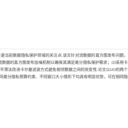
是当前数据隐私保护领域的关注点.该文针对流数据的直方图发布问题，
入流数据的直方图发布加噪机制以确保其满足差分隐私保护需求；(2)采用
平滑法改进卡尔曼滤波方式避免相邻数据之间的突变性.论文以UCI的两
同差分隐私预算约束、不同窗口大小情形下均具有明显优势，可在相同隐