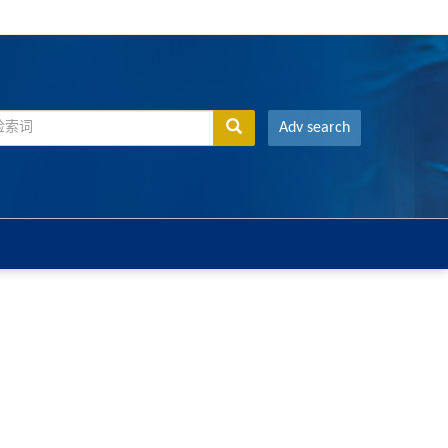
Adv search