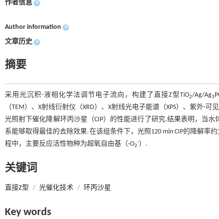
作者信息
+
Author information
+
文章历史
+
摘要
采用光沉积-液相化学法调节电子流向，构建了直接Z型TiO
/Ag/Ag
P
2
3
（TEM）、X射线衍射仪（XRD）、X射线光电子能谱（XPS）、紫外
光照射下催化降解环丙沙星（CIP）的性能进行了研究.结果表明，当水体pH为3
系能够取得最佳的去除效果.在该组条件下，光照120 min CIP的降解
-
程中，主要反应活性物种为超氧自由基（·O
）.
2
关键词
直接Z型
/
光催化技术
/
环丙沙星
Key words