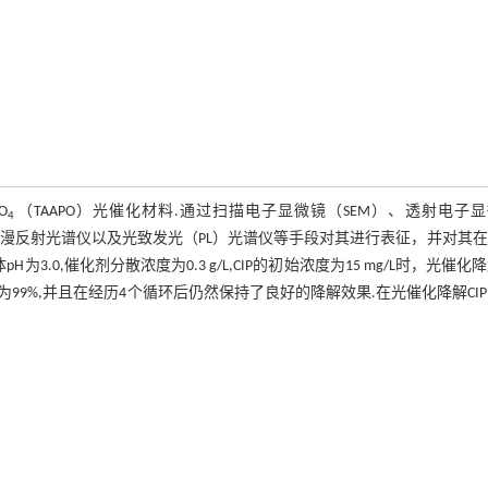
O
（TAAPO）光催化材料.通过扫描电子显微镜（SEM）、透射电子
4
-可见漫反射光谱仪以及光致发光（PL）光谱仪等手段对其进行表征，并对其
.0,催化剂分散浓度为0.3 g/L,CIP的初始浓度为15 mg/L时，光催化
率约为99%,并且在经历4个循环后仍然保持了良好的降解效果.在光催化降解CI