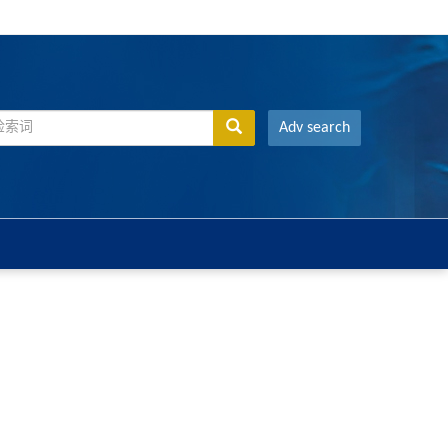
Adv search