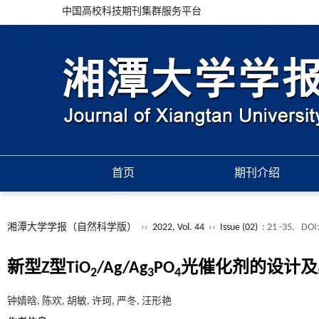
中国高校科技期刊集群服务平台
首页
期刊介绍
湘潭大学学报（自然科学版）
››
2022, Vol. 44
››
Issue (02)
: 21 -35.
DOI
新型Z型TiO
/Ag/Ag
PO
光催化剂的设计及
2
3
4
钟婧晗, 陈欢, 胡敏, 许珂, 严冬, 汪形艳