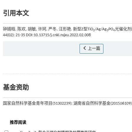
引用本文
钟婧晗, 陈欢, 胡敏, 许珂, 严冬, 汪形艳. 新型Z型TiO
/Ag/Ag
PO
光催化剂
2
3
4
44(02): 21-35 DOI:10.13715/j.cnki.nsjxu.2022.02.008
上一篇
基金资助
国家自然科学基金青年项目(51302239); 湖南省自然科学基金(2015JJ6109)