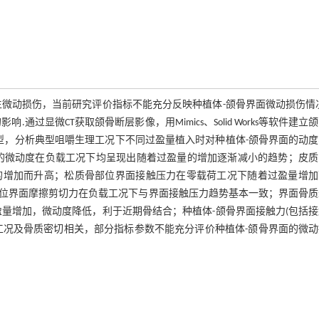
微动损伤，当前研究评价指标不能充分反映种植体-颌骨界面微动损伤情
过显微CT获取颌骨断层影像，用Mimics、Solid Works等软件建立
有限元模型，分析典型咀嚼生理工况下不同过盈量植入时对种植体-颌骨界面的动
的微动度在负载工况下均呈现出随着过盈量的增加逐渐减小的趋势；皮质
的增加而升高；松质骨部位界面接触压力在零载荷工况下随着过盈量增加
位界面摩擦剪切力在负载工况下与界面接触压力趋势基本一致；界面骨质
量增加，微动度降低，利于近期骨结合；种植体-颌骨界面接触力(包括
工况及骨质密切相关，部分指标参数不能充分评价种植体-颌骨界面的微动