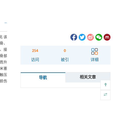
况.该
颌骨、
度、接
254
0
骨部
访问
被引
详细
而升
米塞
接触压
相关文章
导航
损伤