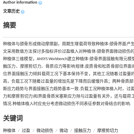
Author information
+
文章历史
+
摘要
种植体与颌骨形成微动摩擦副，周期生理载荷导致种植体-颌骨界面产生
文采用数值方法探讨多指标评价过盈植入对种植体-颌骨界面微动损伤的影响.通
种植体三维模型，ANSYS Workbench建立种植体-颌骨界面接触
触压力、摩擦剪切力、骨质应力等影响规律.皮质骨和松质骨部位界面
位界面接触压力倾斜载荷工况下基本保持不变，其他工况随着过盈量
高，负载工况下随着过盈量的增加先是下降而后缓慢升高；两种骨质部
斯应力趋势与界面接触压力趋势基本一致.负载工况种植体植入时，过盈
力和摩擦剪切力)和界面骨质米塞斯应力除与过盈量有关外，还与载荷
情况.种植体植入时应充分考虑微动损伤不同表征参数对骨结合的影响.
关键词
种植体
/
过盈
/
微动损伤
/
微动
/
接触压力
/
摩擦剪切力