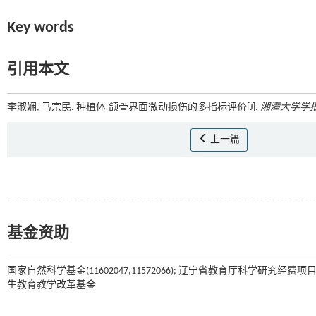
Key words
引用本文
李淑娴, 马宗民. 种植体-颌骨界面微动损伤的多指标评价[J].
湘潭大学学
上一篇
基金资助
国家自然科学基金(11602047,11572066); 辽宁省教育厅科学研究经费项目(jy
生教育教学改革基金