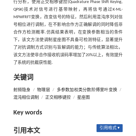
行分析，使用正交相移键控(Quadrature Phase Shift Keying,
QPSK)技术对信号进行基带映射，再将信号通过K-ML-
MPWFRFT变换，改变信号的特征，然后利用混沌序列对信
号相位进行调制，在不影响合作方正确解调的同时降低非
合作方检测概率.仿真结果表明，在变换参数相当的条件
下，该文方法使调制星座图不具备可检测特征，显著提升
了对抗调制方式识别与盲解调的能力；与传统算法相比，
该文方法使非合作接收机误码率增加了20%以上，有效提升
了系统的抗截获性能.
关键词
射频隐身
/
物理层
/
多参数加权类分数阶傅里叶变换
/
混沌相位调制
/
正交相移键控
/
星座图
Key words
引用格式 ▾
引用本文