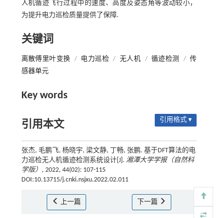
人机循迹飞行过程中的速度、高度及姿态角等波动较小，
为提升电力巡检质量提供了保障.
关键词
离散傅里叶变换
/
电力巡检
/
无人机
/
循迹检测
/
传
感器单元
Key words
引用格式 ▾
引用本文
张杰, 毛鹏飞, 杨晓宇, 梁文静, 丁畅, 张鹏. 基于DFT算法的电
力巡检无人机循迹检测系统设计[J].
湘潭大学学报（自然科
学版）
, 2022, 44(02): 107-115
DOI:10.13715/j.cnki.nsjxu.2022.02.011
上一篇
下一篇