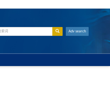
Adv search