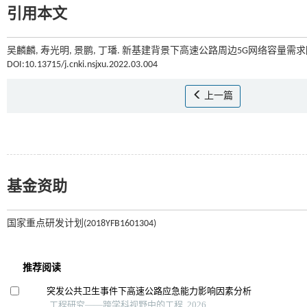
引用本文
吴麟麟, 寿光明, 景鹏, 丁璠. 新基建背景下高速公路周边5G网络容量需求[J
DOI:10.13715/j.cnki.nsjxu.2022.03.004
上一篇
基金资助
国家重点研发计划(2018YFB1601304)