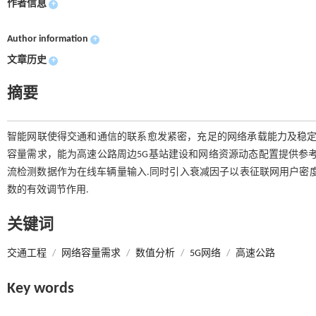
作者信息
+
Author information
+
文章历史
+
摘要
智能网联使得交通和通信的联系愈发紧密，充足的网络承载能力及稳定
容量需求，能为高速公路周边5G基站建设和网络资源动态配置提供参
流检测数据作为在线车辆量输入.同时引入衰减因子以表征联网用户密
数的有效调节作用.
关键词
交通工程
/
网络容量需求
/
数值分析
/
5G网络
/
高速公路
Key words