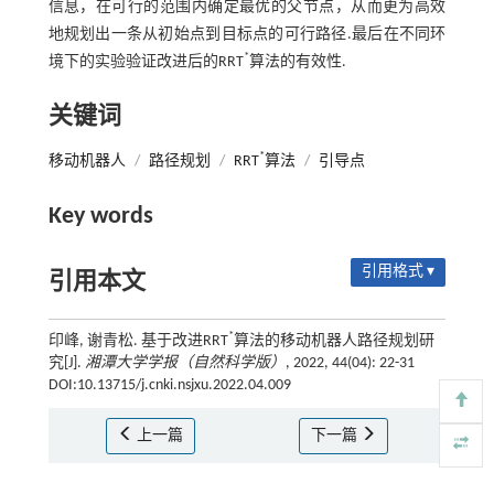
信息，在可行的范围内确定最优的父节点，从而更为高效
地规划出一条从初始点到目标点的可行路径.最后在不同环
*
境下的实验验证改进后的RRT
算法的有效性.
关键词
*
移动机器人
/
路径规划
/
RRT
算法
/
引导点
Key words
引用格式 ▾
引用本文
*
印峰, 谢青松. 基于改进RRT
算法的移动机器人路径规划研
究[J].
湘潭大学学报（自然科学版）
, 2022, 44(04): 22-31
DOI:10.13715/j.cnki.nsjxu.2022.04.009
上一篇
下一篇