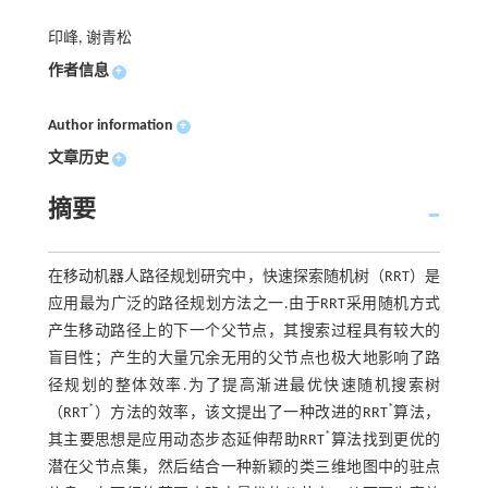
印峰, 谢青松
作者信息
+
Author information
+
文章历史
+
摘要
在移动机器人路径规划研究中，快速探索随机树（RRT）是
应用最为广泛的路径规划方法之一.由于RRT采用随机方式
产生移动路径上的下一个父节点，其搜索过程具有较大的
盲目性；产生的大量冗余无用的父节点也极大地影响了路
径规划的整体效率.为了提高渐进最优快速随机搜索树
*
*
（RRT
）方法的效率，该文提出了一种改进的RRT
算法，
*
其主要思想是应用动态步态延伸帮助RRT
算法找到更优的
潜在父节点集，然后结合一种新颖的类三维地图中的驻点