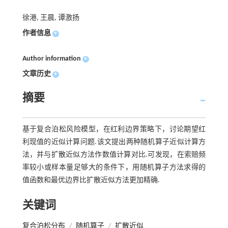
徐港, 王晨, 谭激扬
作者信息
+
Author information
+
文章历史
+
摘要
基于复合泊松风险模型，在红利边界策略下，讨论期望红
利现值的近似计算问题.该文提出两种随机算子近似计算方
法，并与扩散近似方法作数值计算对比.可发现，在索赔频
率较小或样本量足够大的条件下，用随机算子方法求得的
值函数和最优边界比扩散近似方法更加精确.
关键词
复合泊松分布
/
随机算子
/
扩散近似