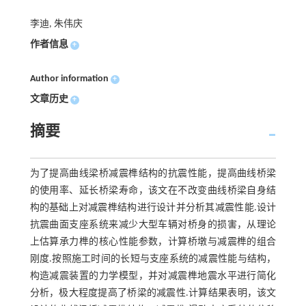
李迪, 朱伟庆
作者信息
+
Author information
+
文章历史
+
摘要
为了提高曲线梁桥减震榫结构的抗震性能，提高曲线桥梁
的使用率、延长桥梁寿命，该文在不改变曲线桥梁自身结
构的基础上对减震榫结构进行设计并分析其减震性能.设计
抗震曲面支座系统来减少大型车辆对桥身的损害，从理论
上估算承力榫的核心性能参数，计算桥墩与减震榫的组合
刚度.按照施工时间的长短与支座系统的减震性能与结构，
构造减震装置的力学模型，并对减震榫地震水平进行简化
分析，极大程度提高了桥梁的减震性.计算结果表明，该文