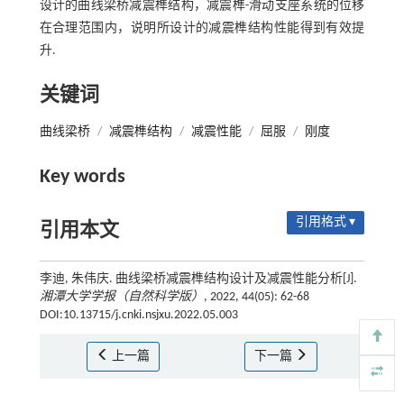
设计的曲线梁桥减震榫结构，减震榫-滑动支座系统的位移
在合理范围内，说明所设计的减震榫结构性能得到有效提
升.
关键词
曲线梁桥
/
减震榫结构
/
减震性能
/
屈服
/
刚度
Key words
引用格式 ▾
引用本文
李迪, 朱伟庆. 曲线梁桥减震榫结构设计及减震性能分析[J].
湘潭大学学报（自然科学版）
, 2022, 44(05): 62-68
DOI:10.13715/j.cnki.nsjxu.2022.05.003
上一篇
下一篇