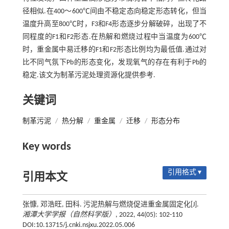
径相似.在400～600℃间由不稳定态向稳定形态转化，但当
温度升高至800℃时，F3和F4形态逐步分解破碎，出现了不
同程度的F1和F2形态.在热解和燃烧过程中当温度为600℃
时，重金属中易迁移的F1和F2形态比例均为最低值.通过对
比不同气氛下Pb的形态变化，发现氧气的存在有利于Pb的
稳定.该文为制革污泥处理资源化提供参考.
关键词
制革污泥
/
热分解
/
重金属
/
迁移
/
形态分布
Key words
引用格式 ▾
引用本文
张慷, 邓浩旺, 田科. 污泥热解与燃烧促进重金属固定化[J].
湘潭大学学报（自然科学版）
, 2022, 44(05): 102-110
DOI:10.13715/j.cnki.nsjxu.2022.05.006