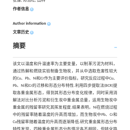
张慷, 邓浩旺, 田科
作者信息
+
Author information
+
文章历史
+
摘要
该文以温度和升温速率为主要变量，以制革污泥为材料，
通过热解和燃烧实验制备生物炭，并从中选取危害性较大
的Cu、Pb、Ni和Cr作为主要评价指标，研究反应过程中Cu、
Pb、Ni和Cr的迁移和形态分布特性.利用四步提取法(BCR)提
取各重金属形态，得到其形态分布变化规律，同时采用消
解法对比分析污泥和衍生炭中重金属总量，运用生物炭中
重金属的残留率研究其挥发程度.结果表明，Ni在燃烧过程
中的残留率随着温度的升高而增加，而生物炭中Pb、Cr和
Cu残留率随着温度的升高而逐渐降低.研究重金属形态分布
特性发现，四种重金属形态分布情况各不相同，但转化路