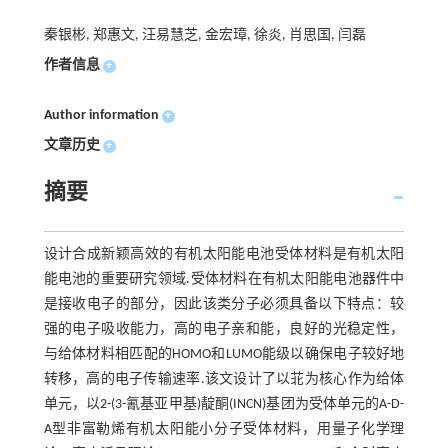
秦银彬, 郑惠文, 汪易慧芝, 金宏璋, 徐炎, 肖思国, 闫磊
作者信息
+
Author information
+
文章历史
+
摘要
设计合成新颖高效的有机太阳能电池受体材料是有机太阳
能电池的重要研究领域.受体材料在有机太阳能电池器件中
是接收电子的部分，因此该类分子必须具备以下特点：较
强的电子吸收能力，高的电子亲和能，良好的光稳定性，
与给体材料相匹配的HOMO和LUMO能级以确保电子较好地
转移，高的电子传输速率.该文设计了以苝为核心作为给体
单元，以2-(3-氰基亚甲基)靛酮(INCN)基团为受体单元的A-D-
A型非富勒烯有机太阳能小分子受体材料，用量子化学理