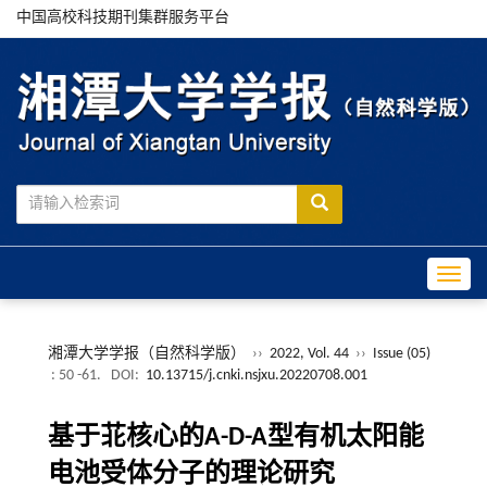
中国高校科技期刊集群服务平台
Toggle
湘潭大学学报（自然科学版）
››
2022, Vol. 44
››
Issue (05)
: 50 -61.
DOI:
10.13715/j.cnki.nsjxu.20220708.001
基于苝核心的A-D-A型有机太阳能
电池受体分子的理论研究