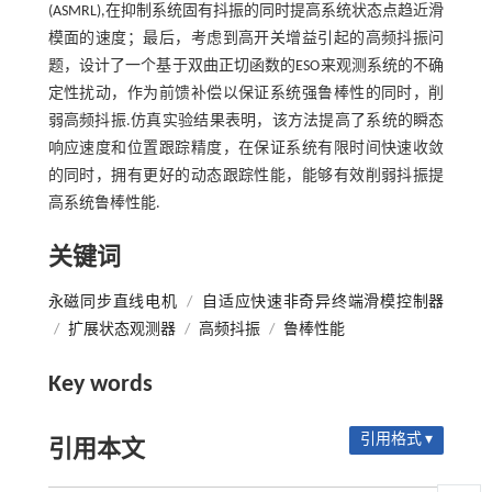
(ASMRL),在抑制系统固有抖振的同时提高系统状态点趋近滑
模面的速度；最后，考虑到高开关增益引起的高频抖振问
题，设计了一个基于双曲正切函数的ESO来观测系统的不确
定性扰动，作为前馈补偿以保证系统强鲁棒性的同时，削
弱高频抖振.仿真实验结果表明，该方法提高了系统的瞬态
响应速度和位置跟踪精度，在保证系统有限时间快速收敛
的同时，拥有更好的动态跟踪性能，能够有效削弱抖振提
高系统鲁棒性能.
关键词
永磁同步直线电机
/
自适应快速非奇异终端滑模控制器
/
扩展状态观测器
/
高频抖振
/
鲁棒性能
Key words
引用格式 ▾
引用本文