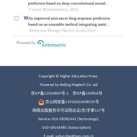
Copyright © Higher Education Press.
Powered by Beijing Magtech Co. Ltd
京ICP备12020869号-1
京ICP备150856号
京公网安备11010202008535号
网络出版服务许可证网出证(京)字第127号
Service: 010-58582445 (Technology);
010-58556485 (Subscription)
E-mail: subscribe@hep.com.cn