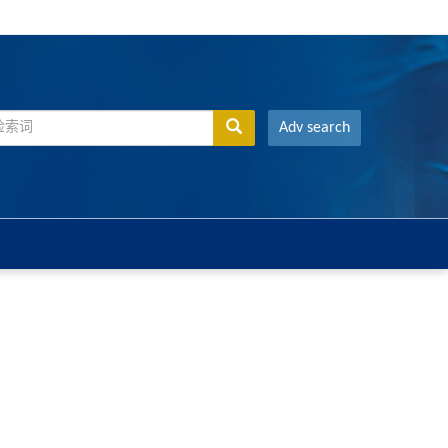
Adv search