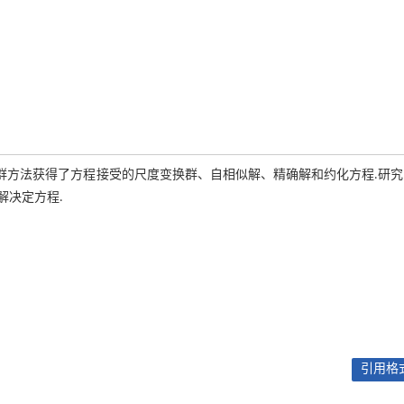
换群方法获得了方程接受的尺度变换群、自相似解、精确解和约化方程.研
解决定方程.
引用格式