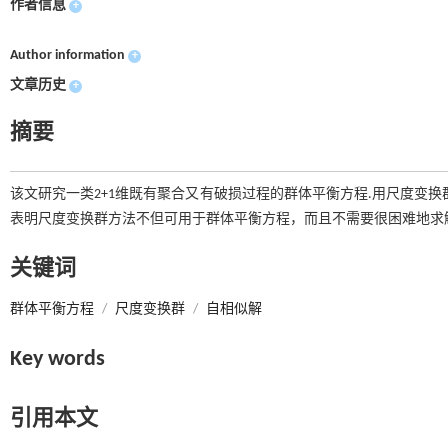
作者信息
+
Author information
+
文章历史
+
摘要
该文研究一类2+1维既有聚合又有破损过程的群体平衡方程.用尺度变
表明尺度变换群方法不但可用于群体平衡方程，而且不需要很困难地求
关键词
群体平衡方程
/
尺度变换群
/
自相似解
Key words
引用本文