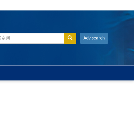
Adv search