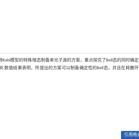
特Rabi模型的特殊暗态制备单光子源的方案，重点探究了Bell态的同时确
响.数值结果表明，所提出的方案可以制备确定性的Bell态，并且在耗散
引用格式