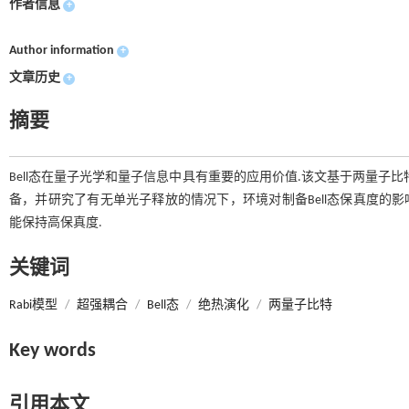
作者信息
+
Author information
+
文章历史
+
摘要
Bell态在量子光学和量子信息中具有重要的应用价值.该文基于两量子比
备，并研究了有无单光子释放的情况下，环境对制备Bell态保真度的影
能保持高保真度.
关键词
Rabi模型
/
超强耦合
/
Bell态
/
绝热演化
/
两量子比特
Key words
引用本文