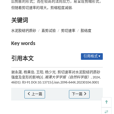
后剪胀的形式；而在较高的法向应力，易呈现剪缩形式，
但随着剪切速率的增大，剪缩程度减弱.
关键词
水泥胶结钙质砂
/
直剪试验
/
剪切速率
/
胶结度
Key words
引用格式 ▾
引用本文
谢永晟, 杨果岳, 王阳, 杨少光. 剪切速率对水泥胶结钙质砂
强度及变形的影响[J].
湘潭大学学报（自然科学版）
, 2024,
46(01): 83-91 DOI:10.13715/j.issn.2096-644X.20230104.0001
上一篇
下一篇