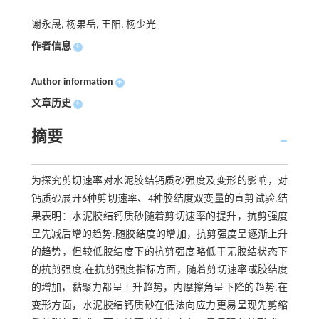
谢永晟, 杨果岳, 王阳, 杨少光
作者信息
+
Author information
+
文章历史
+
摘要
为探究剪切速率对水泥胶结钙质砂强度及变形的影响，对
钙质砂展开6种剪切速率、4种胶结度双变量的直剪试验.结
果表明：水泥胶结钙质砂随着剪切速率的提升，抗剪强度
呈先减后增的趋势.随胶结度的增加，抗剪强度呈逐渐上升
的趋势，但较低胶结度下的抗剪强度略低于无胶结状态下
的抗剪强度.在抗剪强度指标方面，随着剪切速率或胶结度
的增加，黏聚力都呈上升趋势，内摩擦角呈下降的趋势.在
变形方面，水泥胶结钙质砂在低法向应力更易呈现先剪缩