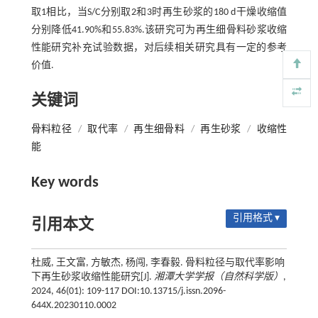
取1相比，当S/C分别取2和3时再生砂浆的180 d干燥收缩值
分别降低41.90%和55.83%.该研究可为再生细骨料砂浆收缩
性能研究补充试验数据，对后续相关研究具有一定的参考
价值.
关键词
骨料粒径
/
取代率
/
再生细骨料
/
再生砂浆
/
收缩性
能
Key words
引用格式 ▾
引用本文
杜威, 王文富, 方敏杰, 杨闯, 李春毅. 骨料粒径与取代率影响
下再生砂浆收缩性能研究[J].
湘潭大学学报（自然科学版）
,
2024, 46(01): 109-117 DOI:10.13715/j.issn.2096-
644X.20230110.0002