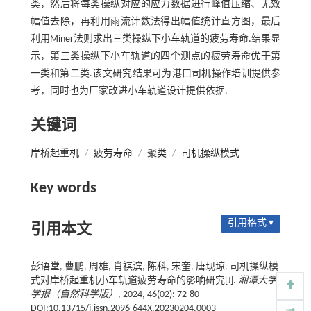
类，然后将每类操纵对应的应力数据进行峰值压缩、无效
幅值去除，再利用雨流计数法得出幅值统计直方图，最后
利用Miner法则求出三类操纵下小车轨道的疲劳寿命.结果显
示，第三类操纵下小车轨道的四个测点的疲劳寿命优于第
一类和第二类.该文研究结果可为港口司机操作培训提供参
考，同时也为厂家改进小车轨道设计提供依据.
关键词
岸桥起重机
/
疲劳寿命
/
聚类
/
司机操纵模式
Key words
引用格式 ▾
引用本文
彭语堂, 曹鹏, 周雄, 肖祺滨, 陈科, 宋奎, 唐现琼. 司机操纵模
式对岸桥起重机小车轨道疲劳寿命的影响研究[J].
湘潭大学
学报（自然科学版）
, 2024, 46(02): 72-80
DOI:10.13715/j.issn.2096-644X.20230204.0003