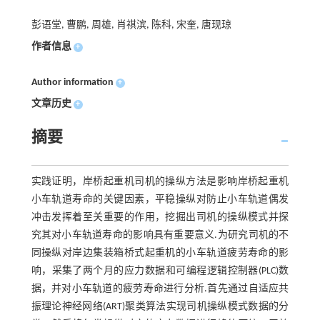
彭语堂, 曹鹏, 周雄, 肖祺滨, 陈科, 宋奎, 唐现琼
作者信息
+
Author information
+
文章历史
+
摘要
实践证明，岸桥起重机司机的操纵方法是影响岸桥起重机
小车轨道寿命的关键因素，平稳操纵对防止小车轨道偶发
冲击发挥着至关重要的作用，挖掘出司机的操纵模式并探
究其对小车轨道寿命的影响具有重要意义.为研究司机的不
同操纵对岸边集装箱桥式起重机的小车轨道疲劳寿命的影
响，采集了两个月的应力数据和可编程逻辑控制器(PLC)数
据，并对小车轨道的疲劳寿命进行分析.首先通过自适应共
振理论神经网络(ART)聚类算法实现司机操纵模式数据的分