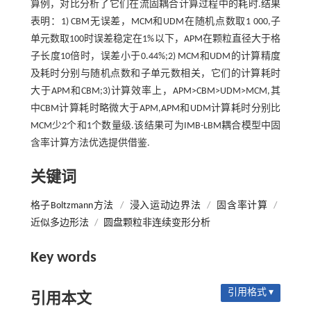
算例，对比分析了它们在流固耦合计算过程中的耗时.结果
表明：1) CBM无误差，MCM和UDM在随机点数取1 000,子
单元数取100时误差稳定在1%以下，APM在颗粒直径大于格
子长度10倍时，误差小于0.44%;2) MCM和UDM的计算精度
及耗时分别与随机点数和子单元数相关，它们的计算耗时
大于APM和CBM;3)计算效率上，APM>CBM>UDM>MCM,其
中CBM计算耗时略微大于APM,APM和UDM计算耗时分别比
MCM少2个和1个数量级.该结果可为IMB-LBM耦合模型中固
含率计算方法优选提供借鉴.
关键词
格子Boltzmann方法
/
浸入运动边界法
/
固含率计算
/
近似多边形法
/
圆盘颗粒非连续变形分析
Key words
引用格式 ▾
引用本文