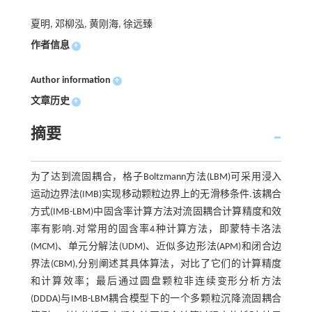
夏明, 邓柳泓, 黄刚海, 徐远臻
作者信息
+
Author information
+
文章历史
+
摘要
为了达到流固耦合，格子Boltzmann方法(LBM)可采用浸入
运动边界法(IMB)实现移动颗粒边界上的无滑移条件.该耦合
方式(IMB-LBM)中固含率计算方法对流固耦合计算精度和效
率有影响.对常用的固含率4种计算方法，即蒙特卡洛法
(MCM)、单元分解法(UDM)、近似多边形法(APM)和闭合边
界法(CBM),分别阐述其具体算法，对比了它们的计算精度
和计算效率；最后通过圆盘颗粒非连续变形分析方法
(DDDA)与IMB-LBM耦合模型下的一个多颗粒沉降流固耦合