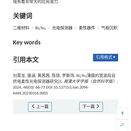
域有着非常大的应用潜力.
关键词
二维材料
/
Bi
Te
/
光电探测器
/
柔性器件
/
气相沉积
2
3
Key words
引用格式 ▾
引用本文
刘霄龙, 唐涵, 黄茜茜, 陈琼, 罗斯玮. Bi
Te
薄膜的宽波段自
2
3
供电柔性光电探测器研究[J].
湘潭大学学报（自然科学版）
,
2024, 46(03): 66-73 DOI:10.13715/j.issn.2096-
644X.20230316.0005
上一篇
下一篇