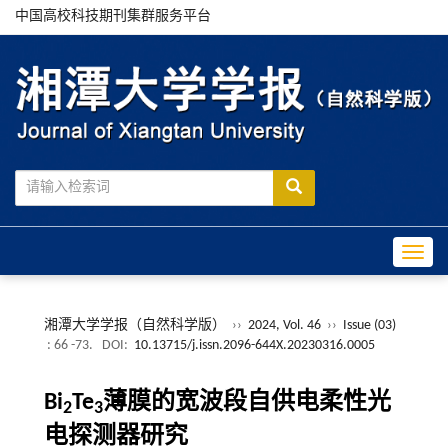
中国高校科技期刊集群服务平台
Toggle
湘潭大学学报（自然科学版）
››
2024, Vol. 46
››
Issue (03)
: 66 -73.
DOI:
10.13715/j.issn.2096-644X.20230316.0005
Bi
Te
薄膜的宽波段自供电柔性光
2
3
电探测器研究