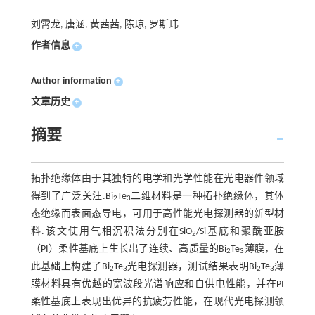
刘霄龙, 唐涵, 黄茜茜, 陈琼, 罗斯玮
作者信息
+
Author information
+
文章历史
+
摘要
拓扑绝缘体由于其独特的电学和光学性能在光电器件领域
得到了广泛关注.Bi
Te
二维材料是一种拓扑绝缘体，其体
2
3
态绝缘而表面态导电，可用于高性能光电探测器的新型材
料.该文使用气相沉积法分别在SiO
/Si基底和聚酰亚胺
2
（PI）柔性基底上生长出了连续、高质量的Bi
Te
薄膜，在
2
3
此基础上构建了Bi
Te
光电探测器，测试结果表明Bi
Te
薄
2
3
2
3
膜材料具有优越的宽波段光谱响应和自供电性能，并在PI
柔性基底上表现出优异的抗疲劳性能，在现代光电探测领