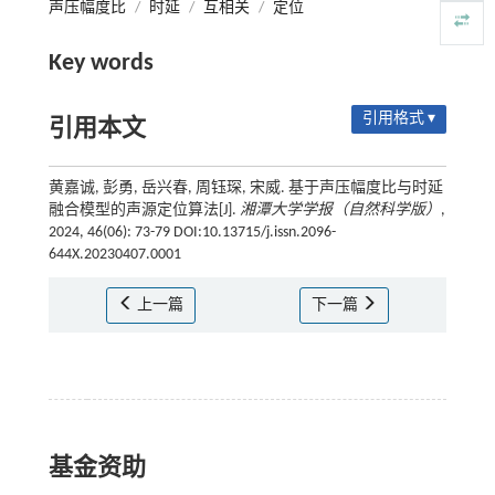
声压幅度比
/
时延
/
互相关
/
定位
Key words
引用格式 ▾
引用本文
黄嘉诚, 彭勇, 岳兴春, 周钰琛, 宋威. 基于声压幅度比与时延
融合模型的声源定位算法[J].
湘潭大学学报（自然科学版）
,
2024, 46(06): 73-79 DOI:10.13715/j.issn.2096-
644X.20230407.0001
上一篇
下一篇
基金资助