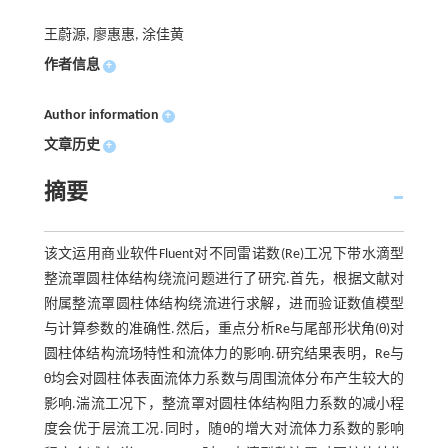
王蔚源, 廖惠惠, 涂佳黄
作者信息
+
Author information
+
文章历史
+
摘要
该文运用商业软件Fluent对不同雷诺数(Re)工况下带水滴型
整流罩圆柱体结构绕流问题进行了研究.首先，根据文献对
附属整流罩圆柱体结构绕流进行求解，进而验证数值模型
与计算参数的准确性.然后，重点分析Re与尾部形状角(θ)对
圆柱体结构流场特性和流体力的影响.研究结果表明，Re与
θ均会对圆柱体表面流体力系数与周围流体分布产生较大的
影响.湍流工况下，整流罩对圆柱体结构阻力系数的减小程
度会优于层流工况.同时，随θ的增大对流体力系数的影响