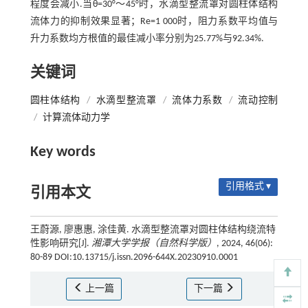
程度会减小.当θ=30°～45°时，水滴型整流罩对圆柱体结构
流体力的抑制效果显著；Re=1 000时，阻力系数平均值与
升力系数均方根值的最佳减小率分别为25.77%与92.34%.
关键词
圆柱体结构
/
水滴型整流罩
/
流体力系数
/
流动控制
/
计算流体动力学
Key words
引用格式 ▾
引用本文
王蔚源, 廖惠惠, 涂佳黄. 水滴型整流罩对圆柱体结构绕流特
性影响研究[J].
湘潭大学学报（自然科学版）
, 2024, 46(06):
80-89 DOI:10.13715/j.issn.2096-644X.20230910.0001
上一篇
下一篇