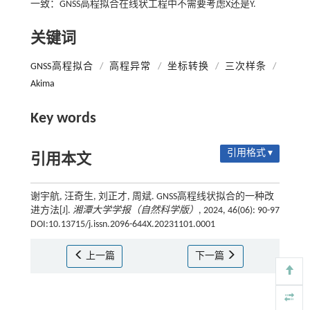
一致：GNSS高程拟合在线状工程中不需要考虑X还是Y.
关键词
GNSS高程拟合
/
高程异常
/
坐标转换
/
三次样条
/
Akima
Key words
引用格式 ▾
引用本文
谢宇航, 汪奇生, 刘正才, 周斌. GNSS高程线状拟合的一种改
进方法[J].
湘潭大学学报（自然科学版）
, 2024, 46(06): 90-97
DOI:10.13715/j.issn.2096-644X.20231101.0001
上一篇
下一篇