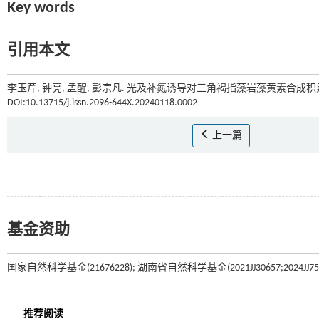
Key words
引用本文
李玉芹, 钟亮, 孟醒, 彭宗凡. 光及补氮诱导对三角褐指藻岩藻黄素合成积累
DOI:10.13715/j.issn.2096-644X.20240118.0002
上一篇
基金资助
国家自然科学基金(21676228); 湖南省自然科学基金(2021JJ30657;2024JJ75