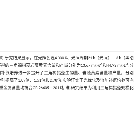
结果显示，在光照色温4 000 K、光照周期21 h（光照）∶3 h（黑
-1
-1
件下，获得的三角褐指藻岩藻黄素含量和产量分别为13.67 mg·g
和44.93 mg·L
,
，流加补氮培养进一步提升了三角褐指藻生物量、岩藻黄素含量和产量，分
提高了1.89倍、1.51倍和2.78倍.实验证实了光优化及流加补氮培养可
含量均符合GB 26405—2011标准.研究结果为利用三角褐指藻规模