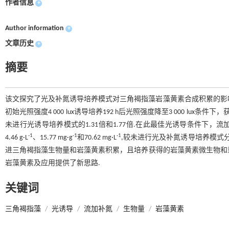
作者信息
+
Author information
+
文章历史
+
摘要
该文探究了光及补氮诱导培养模式对三角褐指藻岩藻黄素合成积累的影响.研究
初始光照强度4 000 lux诱导培养192 h后光照强度降至3 000 lux条
未进行光诱导培养模式的1.31倍和1.77倍.在此最佳光诱导条件下
-1
-1
-1
4.46 g·L
、15.77 mg·g
和70.62 mg·L
,较未进行光及补氮诱导培养模式分别
进三角褐指藻生物量和岩藻黄素积累，且培养获得的岩藻黄素微生物和重金属
岩藻黄素及应用提供了新思路.
关键词
三角褐指藻
/
光诱导
/
流加补氮
/
生物量
/
岩藻黄素