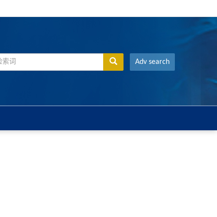
Adv search