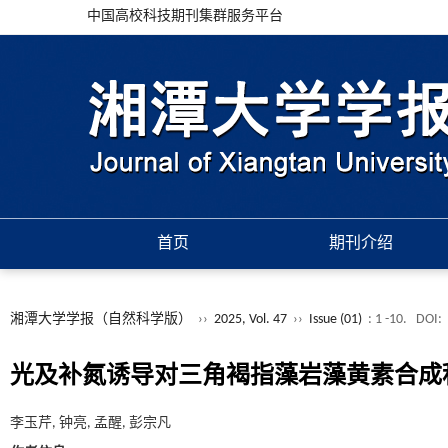
中国高校科技期刊集群服务平台
首页
期刊介绍
湘潭大学学报（自然科学版）
››
2025, Vol. 47
››
Issue (01)
: 1 -10.
DOI:
光及补氮诱导对三角褐指藻岩藻黄素合成
李玉芹, 钟亮, 孟醒, 彭宗凡