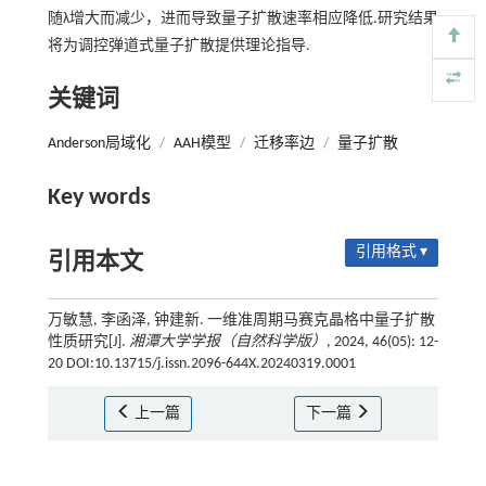
随λ增大而减少，进而导致量子扩散速率相应降低.研究结果
将为调控弹道式量子扩散提供理论指导.
关键词
Anderson局域化
/
AAH模型
/
迁移率边
/
量子扩散
Key words
引用格式 ▾
引用本文
万敏慧, 李函泽, 钟建新. 一维准周期马赛克晶格中量子扩散
性质研究[J].
湘潭大学学报（自然科学版）
, 2024, 46(05): 12-
20 DOI:10.13715/j.issn.2096-644X.20240319.0001
上一篇
下一篇