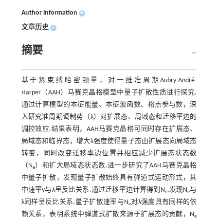
Author information
+
文章历史
+
摘要
基于紧束缚哈密顿量，对一维准周期Aubry-André-
Harper（AAH）马赛克晶格模型中量子扩散性质进行探究.
通过计算模型的本征能量、本征波函数、格点参与数，深
入研究准周期调制势（λ）对扩展态、局域态和迁移率边的
调控效应.结果表明，AAH马赛克晶格可同时存在扩展态、
局域态和临界态，增大λ强度使得量子态由扩展态向局域态
转变，同时改变迁移率边位置并相应减少扩展态状态数
（N
）和扩大局域态状态数.进一步研究了AAH马赛克晶格
e
中量子扩散，发现量子扩散始终具有弹道式运动形式，其
中速率v与λ呈反比关系.通过迁移率边计算得到N
,发现N
与
e
e
λ同样呈反比关系.量子扩散速率与N
对λ强度具有同样的依
e
赖关系，表明系统中弹道式扩散来源于扩展态的贡献，N
e