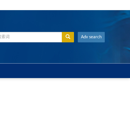
Adv search