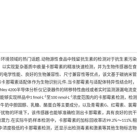
环境领域的热门话题.动物源性食品中残留抗生素的检测对于抗生素污染
，以实现复杂基质中痕量卡那霉素的精准快速检测，并为生物传感器在食
异的电学性能、良好的生物兼容性、尺寸兼容性等优点，该文基于碳纳米
修饰卡那霉素适配体作为生物识别元件.当卡那霉素与适配体特异性结合时
hley 4200半导体分析仪记录器件的转移特性曲线或者实时监测源漏电流
-1
-1
现样品中1 fmol·L
至100 nmol·L
浓度范围内的卡那霉素检测，检测
感器对牛奶中胆固醇、乳糖、酪蛋白等主要成分，以及青霉素G、红霉素、氯
些干扰物的环境下，该传感器也能够准确检测出卡那霉素，具有良好的抗干
.在实际牛奶样本检测中，卡那霉素的加标回收率达99.2%～111%,
奶样品中浓度极低的卡那霉素检测，还显示出检测毒素和激素等其他生物标志