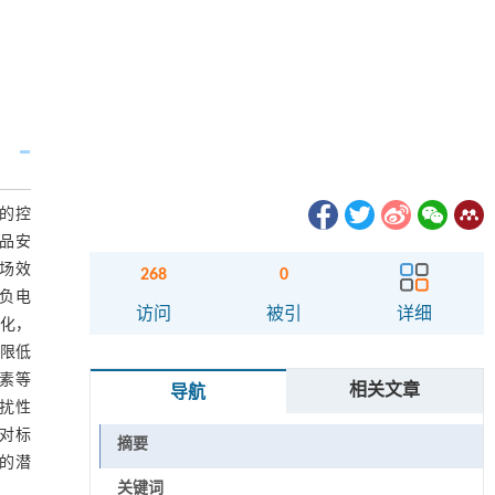
的控
品安
管场效
268
0
，负电
访问
被引
详细
变化，
限低
霉素等
相关文章
导航
扰性
相对标
摘要
物的潜
关键词