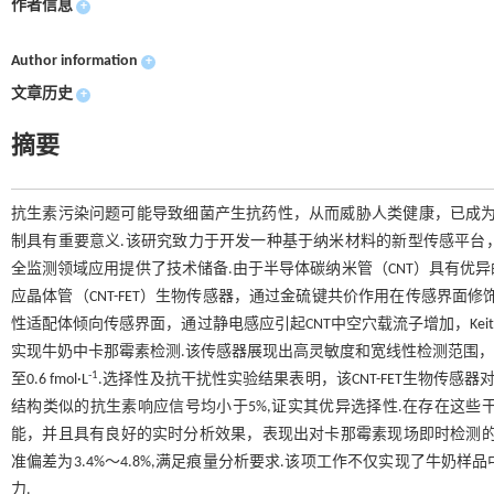
作者信息
+
Author information
+
文章历史
+
摘要
抗生素污染问题可能导致细菌产生抗药性，从而威胁人类健康，已成为
制具有重要意义.该研究致力于开发一种基于纳米材料的新型传感平台
全监测领域应用提供了技术储备.由于半导体碳纳米管（CNT）具有优
应晶体管（CNT-FET）生物传感器，通过金硫键共价作用在传感界面
性适配体倾向传感界面，通过静电感应引起CNT中空穴载流子增加，Keit
实现牛奶中卡那霉素检测.该传感器展现出高灵敏度和宽线性检测范围，能够实
-1
至0.6 fmol·L
.选择性及抗干扰性实验结果表明，该CNT-FET生物传
结构类似的抗生素响应信号均小于5%,证实其优异选择性.在存在这
能，并且具有良好的实时分析效果，表现出对卡那霉素现场即时检测的潜力
准偏差为3.4%～4.8%,满足痕量分析要求.该项工作不仅实现了牛
力.