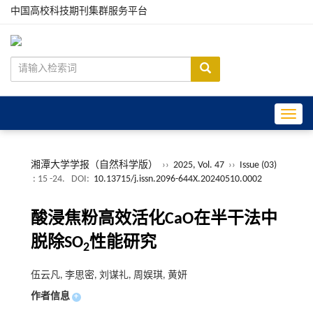
中国高校科技期刊集群服务平台
Toggle
湘潭大学学报（自然科学版）
››
2025, Vol. 47
››
Issue (03)
: 15 -24.
DOI:
10.13715/j.issn.2096-644X.20240510.0002
酸浸焦粉高效活化CaO在半干法中
脱除SO
性能研究
2
伍云凡, 李思密, 刘谋礼, 周娱琪, 黄妍
作者信息
+