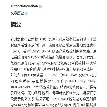
Author information
+
文章历史
+
摘要
针对焦化行业焦粉（CP）资源化利用效率低及钙基半干法
脱硫剂活性不足的问题，该研究提出采用酸浸预处理焦粉
（ACP）活化氧化钙（CaO）制备高效脱硫剂的新思路，通
过系统研究ACP对CaO脱硫性能的增强机制，旨在开发兼具
焦粉资源化利用与高效SO
脱除功能的复合脱硫材料.实验
2
采用HCl-HF混合酸浸法处理CP制备ACP,通过浆液混合造粒工
艺制备不同ACP负载量（0～7%）的CaO-x%ACP脱硫剂.利用
-1
固定床反应器在模拟烟气条件(500μL·L
SO
, 5%O
,
2
2
10%H
O,120℃)下评估脱硫性能，结合X射线衍射、扫描电
2
子显微镜、氮气吸附-脱附、傅里叶变换红外光谱等表征手
段揭示构效关系.结果表明：CaO-3%ACP脱硫剂的穿透时间
-1
为64 min,饱和硫容达74.62 mg·g
,较纯CaO提升68%.酸浸处