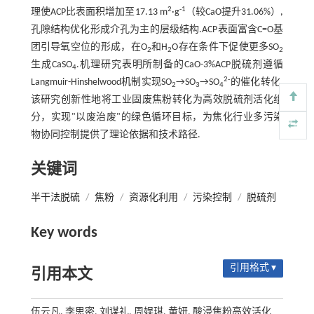
2
-1
理使ACP比表面积增加至17.13 m
·g
（较CaO提升31.06%）,
孔隙结构优化形成介孔为主的层级结构.ACP表面富含C=O基
团引导氧空位的形成，在O
和H
O存在条件下促使更多SO
2
2
2
生成CaSO
.机理研究表明所制备的CaO-3%ACP脱硫剂遵循
4
2-
Langmuir-Hinshelwood机制实现SO
→SO
→SO
的催化转化.
2
3
4
该研究创新性地将工业固废焦粉转化为高效脱硫剂活化组
分，实现"以废治废"的绿色循环目标，为焦化行业多污染
物协同控制提供了理论依据和技术路径.
关键词
半干法脱硫
/
焦粉
/
资源化利用
/
污染控制
/
脱硫剂
Key words
引用格式 ▾
引用本文
伍云凡, 李思密, 刘谋礼, 周娱琪, 黄妍. 酸浸焦粉高效活化