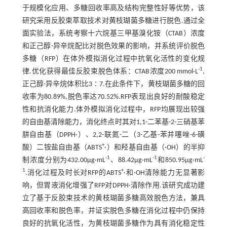
于规模化应用、多糖回收率高及结构完整性好等优势，该
研究采用反胶束萃取技术对黄枝瑚菌多糖进行脱色.通过全
面实验法，系统考察十六烷基三甲基溴化铵（CTAB）浓度
和正己醇-异辛烷配比对脱色效果的影响，并系统评价脱色
多糖（RFP）在体外模拟消化过程中抗氧化活性的变化规
-1
律.优化获得最佳反胶束脱色体系：CTAB浓度200 mmol·L
,
正己醇-异辛烷体积比3∶7.在此条件下，黄枝瑚菌多糖的回
收率为80.89%,脱色率达70.52%.RFP表现出良好的耐酸稳定
性和抗消化能力.体外模拟消化过程中，RFP均展现出较强
的自由基清除能力，消化终点时其对1,1-二苯基-2-三硝基苯
肼自由基（DPPH·）、2,2-联氮-二（3-乙基-苯并噻唑-6-磺
+
酸）二铵盐自由基（ABTS
·）和羟基自由基（·OH）的半抑
-1
-1
-
制浓度分别为432.00μg·mL
、88.42μg·mL
和850.95μg·mL
1
+
.消化过程及时长对RFP的ABTS
·和·OH清除能力无显著影
响，但胃液消化增强了RFP对DPPH·清除作用.该研究成功建
立了基于反胶束技术的黄枝瑚菌多糖高效脱色方法，兼具
高回收率和脱色率，并证实脱色多糖在消化过程中仍保持
良好的抗氧化活性，为黄枝瑚菌多糖作为具有消化稳定性