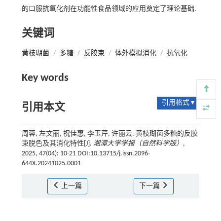
的口服抗氧化剂在功能性食品领域的应用奠定了理论基础.
关键词
黄枝瑚菌
/
多糖
/
反胶束
/
体外模拟消化
/
抗氧化
Key words
引用格式 ▾
引用本文
周蓉, 左文丽, 祝佳惠, 李玉芹, 许丽云. 黄枝瑚菌多糖的反胶
束脱色及其消化特性[J].
湘潭大学学报（自然科学版）
,
2025, 47(04): 10-21 DOI:10.13715/j.issn.2096-
644X.20241025.0001
上一篇
下一篇