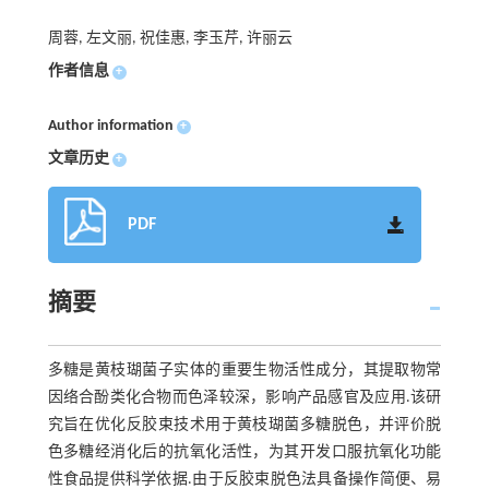
周蓉, 左文丽, 祝佳惠, 李玉芹, 许丽云
作者信息
+
Author information
+
文章历史
+
PDF
摘要
多糖是黄枝瑚菌子实体的重要生物活性成分，其提取物常
因络合酚类化合物而色泽较深，影响产品感官及应用.该研
究旨在优化反胶束技术用于黄枝瑚菌多糖脱色，并评价脱
色多糖经消化后的抗氧化活性，为其开发口服抗氧化功能
性食品提供科学依据.由于反胶束脱色法具备操作简便、易